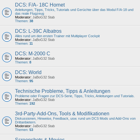
DCS: F/A- 18C Hornet
Anleitungen, Tipps, Tricks, Tutorials und Gerüchte über das Modul F/A-18 und
das reale Flugzeug
Moderator:
JaBoG32 Stab
Themen:
38
DCS: L-39C Albatros
Alles rund um den ersten Trainer mit Multiplayer Cockpit
Moderator:
JaBoG32 Stab
Themen:
11
DCS: M-2000 C
Moderator:
JaBoG32 Stab
Themen:
8
DCS: World
Moderator:
JaBoG32 Stab
Themen:
95
Technische Probleme, Tipps & Anleitungen
Probleme oder Fragen zur DCS-Serie, Tipps, Tricks, Anleitungen und Tutorials.
Moderator:
JaBoG32 Stab
Themen:
192
3rd-Party-Add-Ons, Tools & Modifikationen
Diskussionen, Hinweise, Feedback, usw. rund um DCS Mods und Add-Ons von
Drittanbietern.
Moderator:
JaBoG32 Stab
Themen:
53
Screenshots & Movies