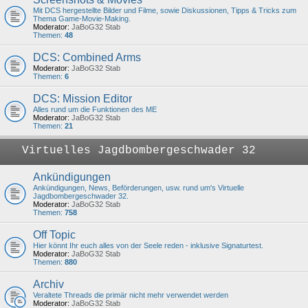
Mit DCS hergestellte Bilder und Filme, sowie Diskussionen, Tipps & Tricks zum
Thema Game-Movie-Making.
Moderator:
JaBoG32 Stab
Themen:
48
DCS: Combined Arms
Moderator:
JaBoG32 Stab
Themen:
6
DCS: Mission Editor
Alles rund um die Funktionen des ME
Moderator:
JaBoG32 Stab
Themen:
21
Virtuelles Jagdbombergeschwader 32
Ankündigungen
Ankündigungen, News, Beförderungen, usw. rund um's Virtuelle
Jagdbombergeschwader 32.
Moderator:
JaBoG32 Stab
Themen:
758
Off Topic
Hier könnt Ihr euch alles von der Seele reden - inklusive Signaturtest.
Moderator:
JaBoG32 Stab
Themen:
880
Archiv
Veraltete Threads die primär nicht mehr verwendet werden
Moderator:
JaBoG32 Stab