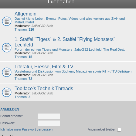
Luftfahrt
Allgemein
Das wirkliche Leben: Events, Fotos, Videos und alles weitere aus Zivil- und
Militärluftfahrt
Moderator:
JaBoG32 Stab
Themen:
310
1. Staffel "Tigers" & 2. Staffel "Flying Monsters",
Lechfeld
Forum der echten Tigers und Monsters, JaboG32 Lechfeld. The Real Deal.
Moderator:
JaBoG32 Stab
Themen:
15
Literatur, Presse, Film & TV
Vorstellung und Diskussion von Büchern, Magazinen sowie Film- / TV-Beiträgen
Moderator:
JaBoG32 Stab
Themen:
72
Toolface's Technik Threads
Moderator:
JaBoG32 Stab
Themen:
3
ANMELDEN
Benutzername:
Passwort:
Ich habe mein Passwort vergessen
Angemeldet bleiben