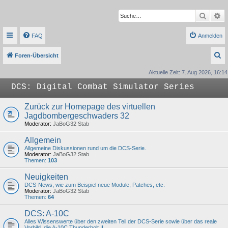
Suche
Er
FAQ
Anmelden
S
Foren-Übersicht
u
Aktuelle Zeit: 7. Aug 2026, 16:14
c
DCS: Digital Combat Simulator Series
h
e
Zurück zur Homepage des virtuellen
Jagdbombergeschwaders 32
Moderator:
JaBoG32 Stab
Allgemein
Allgemeine Diskussionen rund um die DCS-Serie.
Moderator:
JaBoG32 Stab
Themen:
103
Neuigkeiten
DCS-News, wie zum Beispiel neue Module, Patches, etc.
Moderator:
JaBoG32 Stab
Themen:
64
DCS: A-10C
Alles Wissenswerte über den zweiten Teil der DCS-Serie sowie über das reale
Vorbild, die A-10C Thunderbolt II.