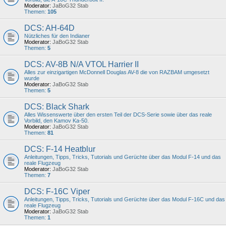
Moderator:
JaBoG32 Stab
Themen:
105
DCS: AH-64D
Nützliches für den Indianer
Moderator:
JaBoG32 Stab
Themen:
5
DCS: AV-8B N/A VTOL Harrier II
Alles zur einzigartigen McDonnell Douglas AV-8 die von RAZBAM umgesetzt
wurde
Moderator:
JaBoG32 Stab
Themen:
5
DCS: Black Shark
Alles Wissenswerte über den ersten Teil der DCS-Serie sowie über das reale
Vorbild, den Kamov Ka-50.
Moderator:
JaBoG32 Stab
Themen:
81
DCS: F-14 Heatblur
Anleitungen, Tipps, Tricks, Tutorials und Gerüchte über das Modul F-14 und das
reale Flugzeug
Moderator:
JaBoG32 Stab
Themen:
7
DCS: F-16C Viper
Anleitungen, Tipps, Tricks, Tutorials und Gerüchte über das Modul F-16C und das
reale Flugzeug
Moderator:
JaBoG32 Stab
Themen:
1