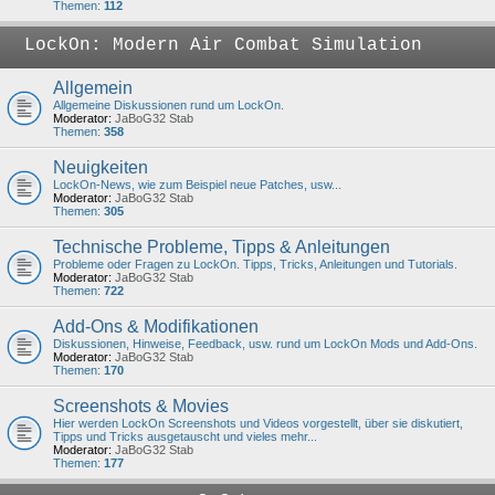
Themen:
112
LockOn: Modern Air Combat Simulation
Allgemein
Allgemeine Diskussionen rund um LockOn.
Moderator:
JaBoG32 Stab
Themen:
358
Neuigkeiten
LockOn-News, wie zum Beispiel neue Patches, usw...
Moderator:
JaBoG32 Stab
Themen:
305
Technische Probleme, Tipps & Anleitungen
Probleme oder Fragen zu LockOn. Tipps, Tricks, Anleitungen und Tutorials.
Moderator:
JaBoG32 Stab
Themen:
722
Add-Ons & Modifikationen
Diskussionen, Hinweise, Feedback, usw. rund um LockOn Mods und Add-Ons.
Moderator:
JaBoG32 Stab
Themen:
170
Screenshots & Movies
Hier werden LockOn Screenshots und Videos vorgestellt, über sie diskutiert,
Tipps und Tricks ausgetauscht und vieles mehr...
Moderator:
JaBoG32 Stab
Themen:
177