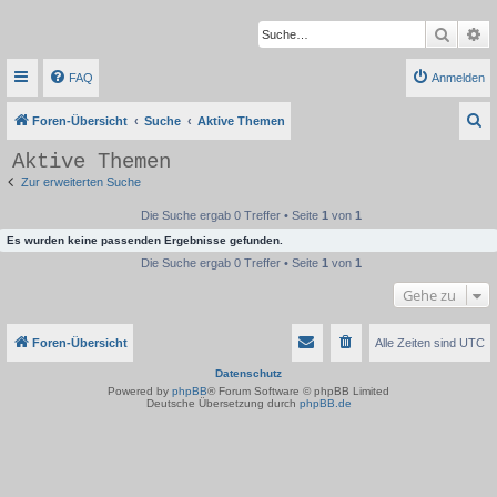
Suche
Er
FAQ
Anmelden
S
Foren-Übersicht
Suche
Aktive Themen
u
Aktive Themen
c
Zur erweiterten Suche
h
Die Suche ergab 0 Treffer • Seite
1
von
1
e
Es wurden keine passenden Ergebnisse gefunden.
Die Suche ergab 0 Treffer • Seite
1
von
1
Gehe zu
Foren-Übersicht
Alle Zeiten sind
UTC
Datenschutz
Powered by
phpBB
® Forum Software © phpBB Limited
Deutsche Übersetzung durch
phpBB.de