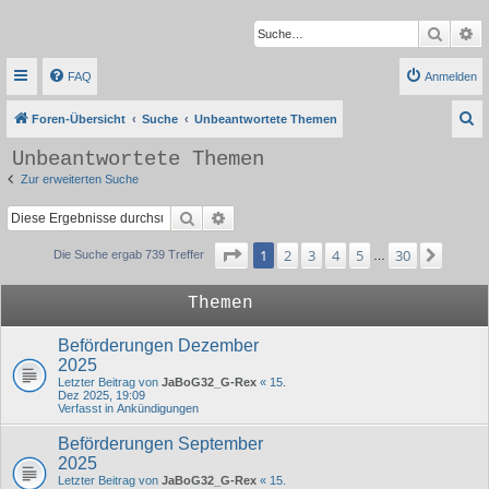
Suche
Er
FAQ
Anmelden
S
Foren-Übersicht
Suche
Unbeantwortete Themen
u
Unbeantwortete Themen
c
Zur erweiterten Suche
h
Suche
Erweiterte Suche
e
Seite
1
von
30
1
2
3
4
5
30
Nächs
Die Suche ergab 739 Treffer
…
Themen
Beförderungen Dezember
2025
Letzter Beitrag von
JaBoG32_G-Rex
«
15.
Dez 2025, 19:09
Verfasst in
Ankündigungen
Beförderungen September
2025
Letzter Beitrag von
JaBoG32_G-Rex
«
15.