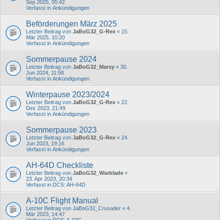
Sep 2025, 05:42
Verfasst in
Ankündigungen
Beförderungen März 2025
Letzter Beitrag von
JaBoG32_G-Rex
«
15.
Mär 2025, 10:20
Verfasst in
Ankündigungen
Sommerpause 2024
Letzter Beitrag von
JaBoG32_Marsy
«
30.
Jun 2024, 11:58
Verfasst in
Ankündigungen
Winterpause 2023/2024
Letzter Beitrag von
JaBoG32_G-Rex
«
22.
Dez 2023, 21:49
Verfasst in
Ankündigungen
Sommerpause 2023
Letzter Beitrag von
JaBoG32_G-Rex
«
24.
Jun 2023, 19:16
Verfasst in
Ankündigungen
AH-64D Checkliste
Letzter Beitrag von
JaBoG32_Warblade
«
23. Apr 2023, 20:34
Verfasst in
DCS: AH-64D
A-10C Flight Manual
Letzter Beitrag von
JaBoG32_Crusader
«
4.
Mär 2023, 14:47
Verfasst in
DCS: A-10C