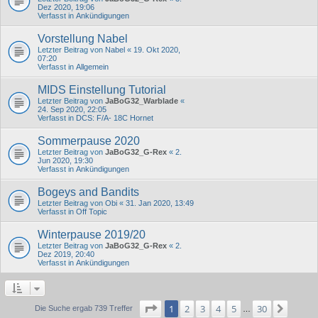
Dez 2020, 19:06
Verfasst in
Ankündigungen
Vorstellung Nabel
Letzter Beitrag von
Nabel
«
19. Okt 2020,
07:20
Verfasst in
Allgemein
MIDS Einstellung Tutorial
Letzter Beitrag von
JaBoG32_Warblade
«
24. Sep 2020, 22:05
Verfasst in
DCS: F/A- 18C Hornet
Sommerpause 2020
Letzter Beitrag von
JaBoG32_G-Rex
«
2.
Jun 2020, 19:30
Verfasst in
Ankündigungen
Bogeys and Bandits
Letzter Beitrag von
Obi
«
31. Jan 2020, 13:49
Verfasst in
Off Topic
Winterpause 2019/20
Letzter Beitrag von
JaBoG32_G-Rex
«
2.
Dez 2019, 20:40
Verfasst in
Ankündigungen
Seite
1
von
30
1
2
3
4
5
30
Nächs
Die Suche ergab 739 Treffer
…