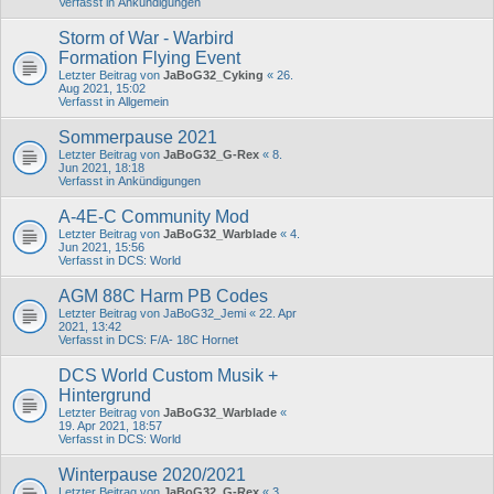
Verfasst in
Ankündigungen
Storm of War - Warbird
Formation Flying Event
Letzter Beitrag von
JaBoG32_Cyking
«
26.
Aug 2021, 15:02
Verfasst in
Allgemein
Sommerpause 2021
Letzter Beitrag von
JaBoG32_G-Rex
«
8.
Jun 2021, 18:18
Verfasst in
Ankündigungen
A-4E-C Community Mod
Letzter Beitrag von
JaBoG32_Warblade
«
4.
Jun 2021, 15:56
Verfasst in
DCS: World
AGM 88C Harm PB Codes
Letzter Beitrag von
JaBoG32_Jemi
«
22. Apr
2021, 13:42
Verfasst in
DCS: F/A- 18C Hornet
DCS World Custom Musik +
Hintergrund
Letzter Beitrag von
JaBoG32_Warblade
«
19. Apr 2021, 18:57
Verfasst in
DCS: World
Winterpause 2020/2021
Letzter Beitrag von
JaBoG32_G-Rex
«
3.