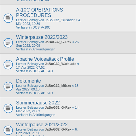
A-10C OPERATIONS
PROCEDURES
Letzter Beitrag von
JaBoG32_Crusader
«
4.
Mär 2023, 10:39
Verfasst in
DCS: A-10C
Winterpause 2022/2023
Letzter Beitrag von
JaBoG32_G-Rex
«
26.
Sep 2022, 20:09
Verfasst in
Ankündigungen
Apache Voiceattack Profile
Letzter Beitrag von
JaBoG32_Warblade
«
17. Apr 2022, 07:52
Verfasst in
DCS: AH-64D
Dokumente
Letzter Beitrag von
JaBoG32_Mütze
«
13.
Apr 2022, 09:10
Verfasst in
DCS: AH-64D
Sommerpause 2022
Letzter Beitrag von
JaBoG32_G-Rex
«
14.
Mär 2022, 21:03
Verfasst in
Ankündigungen
Winterpause 2021/2022
Letzter Beitrag von
JaBoG32_G-Rex
«
6.
Dez 2021, 21:08