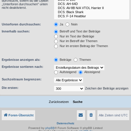
durchsucht, sofern du die Option
„Unterforen durchsuchen“ unten
nicht deaktivierst.
Unterforen durchsuchen:
Ja
Nein
Innerhalb suchen:
Betreff und Text der Beiträge
Nur im Text der Beiträge
Nur im Betreff der Themen
Nur im ersten Beitrag der Themen
Ergebnisse anzeigen als:
Beiträge
Themen
Ergebnisse sortieren nach:
Aufsteigend
Absteigend
Suchzeitraum begrenzen:
Die ersten:
Zeichen der Beiträge anzeigen
Foren-Übersicht
Alle Zeiten sind
UTC
Datenschutz
Powered by
phpBB
® Forum Software © phpBB Limited