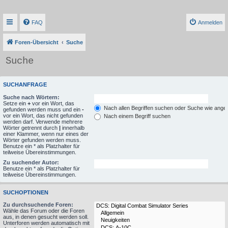
FAQ
Anmelden
Foren-Übersicht
Suche
Suche
SUCHANFRAGE
Suche nach Wörtern:
Setze ein
+
vor ein Wort, das
Nach allen Begriffen suchen oder Suche wie ang
gefunden werden muss und ein
-
vor ein Wort, das nicht gefunden
Nach einem Begriff suchen
werden darf. Verwende mehrere
Wörter getrennt durch
|
innerhalb
einer Klammer, wenn nur eines der
Wörter gefunden werden muss.
Benutze ein * als Platzhalter für
teilweise Übereinstimmungen.
Zu suchender Autor:
Benutze ein * als Platzhalter für
teilweise Übereinstimmungen.
SUCHOPTIONEN
Zu durchsuchende Foren:
Wähle das Forum oder die Foren
aus, in denen gesucht werden soll.
Unterforen werden automatisch mit