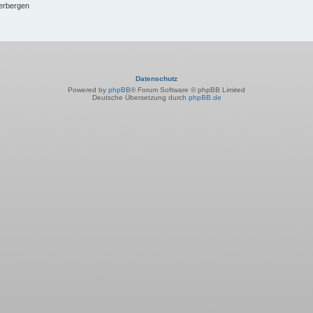
verbergen
Datenschutz
Powered by
phpBB
® Forum Software © phpBB Limited
Deutsche Übersetzung durch
phpBB.de