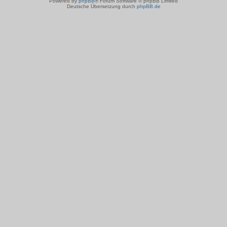
Powered by
phpBB
® Forum Software © phpBB Limited
Deutsche Übersetzung durch
phpBB.de