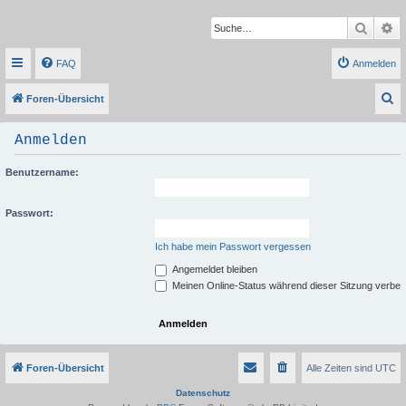
Suche
Er
FAQ
Anmelden
S
Foren-Übersicht
u
Anmelden
c
h
Benutzername:
e
Passwort:
Ich habe mein Passwort vergessen
Angemeldet bleiben
Meinen Online-Status während dieser Sitzung verbe
Foren-Übersicht
Alle Zeiten sind
UTC
Datenschutz