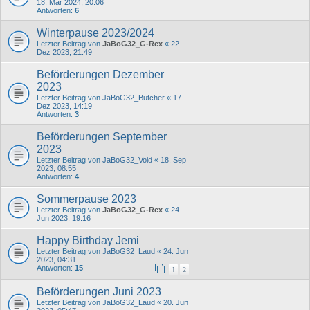
18. Mär 2024, 20:06
Antworten:
6
Winterpause 2023/2024
Letzter Beitrag von
JaBoG32_G-Rex
«
22.
Dez 2023, 21:49
Beförderungen Dezember
2023
Letzter Beitrag von
JaBoG32_Butcher
«
17.
Dez 2023, 14:19
Antworten:
3
Beförderungen September
2023
Letzter Beitrag von
JaBoG32_Void
«
18. Sep
2023, 08:55
Antworten:
4
Sommerpause 2023
Letzter Beitrag von
JaBoG32_G-Rex
«
24.
Jun 2023, 19:16
Happy Birthday Jemi
Letzter Beitrag von
JaBoG32_Laud
«
24. Jun
2023, 04:31
Antworten:
15
1
2
Beförderungen Juni 2023
Letzter Beitrag von
JaBoG32_Laud
«
20. Jun