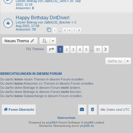
Letzter Beitrag von
JaBoG32_Jemi
«
20. Sep
2022, 11:18
Antworten:
8
Happy Birthday DirtDiver!
Letzter Beitrag von
JaBoG32_Butcher
«
3.
Aug 2022, 17:58
Antworten:
73
1
5
6
7
8
…
Neues Thema
Seite
1
von
31
1
2
3
4
5
31
Nächste
751 Themen
…
Gehe zu
BERECHTIGUNGEN IN DIESEM FORUM
Du darfst
keine
neuen Themen in diesem Forum erstellen.
Du darfst
keine
Antworten zu Themen in diesem Forum erstellen.
Du darfst deine Beiträge in diesem Forum
nicht
ändern.
Du darfst deine Beiträge in diesem Forum
nicht
löschen.
Du darfst
keine
Dateianhänge in diesem Forum erstellen.
Foren-Übersicht
Alle Zeiten sind
UTC
Datenschutz
Powered by
phpBB
® Forum Software © phpBB Limited
Deutsche Übersetzung durch
phpBB.de