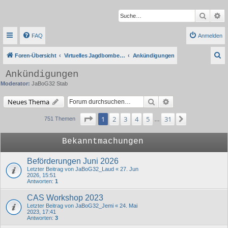
Suche
Er
FAQ
Anmelden
S
Foren-Übersicht
Virtuelles Jagdbombergeschwader 32
Ankündigungen
u
Ankündigungen
c
Moderator:
JaBoG32 Stab
h
Suche
Erweiterte Suche
Neues Thema
e
Seite
1
von
31
1
2
3
4
5
31
Nächste
751 Themen
…
Bekanntmachungen
Beförderungen Juni 2026
Letzter Beitrag von
JaBoG32_Laud
«
27. Jun
2026, 15:51
Antworten:
1
CAS Workshop 2023
Letzter Beitrag von
JaBoG32_Jemi
«
24. Mai
2023, 17:41
Antworten:
3