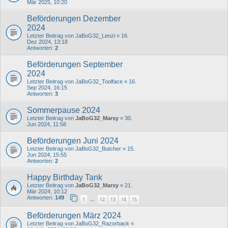
Mär 2025, 10:20
Beförderungen Dezember
2024
Letzter Beitrag von
JaBoG32_Lenzi
«
16.
Dez 2024, 13:18
Antworten:
2
Beförderungen September
2024
Letzter Beitrag von
JaBoG32_Toolface
«
16.
Sep 2024, 16:15
Antworten:
3
Sommerpause 2024
Letzter Beitrag von
JaBoG32_Marsy
«
30.
Jun 2024, 11:58
Beförderungen Juni 2024
Letzter Beitrag von
JaBoG32_Butcher
«
15.
Jun 2024, 15:55
Antworten:
2
Happy Birthday Tank
Letzter Beitrag von
JaBoG32_Marsy
«
21.
Mär 2024, 10:12
Antworten:
149
1
12
13
14
15
…
Beförderungen März 2024
Letzter Beitrag von
JaBoG32_Razorback
«