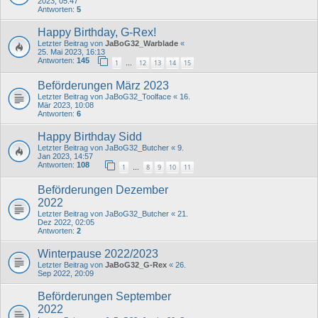
2023, 05:47
Antworten:
5
Happy Birthday, G-Rex!
Letzter Beitrag von
JaBoG32_Warblade
«
25. Mai 2023, 16:13
Antworten:
145
1
12
13
14
15
…
Beförderungen März 2023
Letzter Beitrag von
JaBoG32_Toolface
«
16.
Mär 2023, 10:08
Antworten:
6
Happy Birthday Sidd
Letzter Beitrag von
JaBoG32_Butcher
«
9.
Jan 2023, 14:57
Antworten:
108
1
8
9
10
11
…
Beförderungen Dezember
2022
Letzter Beitrag von
JaBoG32_Butcher
«
21.
Dez 2022, 02:05
Antworten:
2
Winterpause 2022/2023
Letzter Beitrag von
JaBoG32_G-Rex
«
26.
Sep 2022, 20:09
Beförderungen September
2022