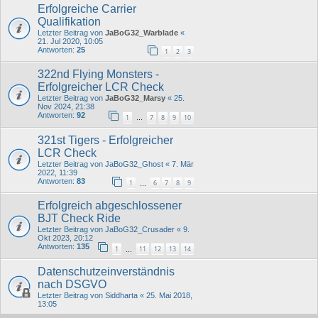
Erfolgreiche Carrier
Qualifikation
Letzter Beitrag von
JaBoG32_Warblade
«
21. Jul 2020, 10:05
Antworten:
25
1
2
3
322nd Flying Monsters -
Erfolgreicher LCR Check
Letzter Beitrag von
JaBoG32_Marsy
«
25.
Nov 2024, 21:38
Antworten:
92
1
7
8
9
10
…
321st Tigers - Erfolgreicher
LCR Check
Letzter Beitrag von
JaBoG32_Ghost
«
7. Mär
2022, 11:39
Antworten:
83
1
6
7
8
9
…
Erfolgreich abgeschlossener
BJT Check Ride
Letzter Beitrag von
JaBoG32_Crusader
«
9.
Okt 2023, 20:12
Antworten:
135
1
11
12
13
14
…
Datenschutzeinverständnis
nach DSGVO
Letzter Beitrag von
Siddharta
«
25. Mai 2018,
13:05