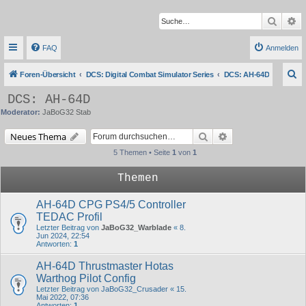
Suche
Er
FAQ
Anmelden
S
Foren-Übersicht
DCS: Digital Combat Simulator Series
DCS: AH-64D
u
DCS: AH-64D
c
Moderator:
JaBoG32 Stab
h
Suche
Erweiterte Suche
Neues Thema
e
5 Themen • Seite
1
von
1
Themen
AH-64D CPG PS4/5 Controller
TEDAC Profil
Letzter Beitrag von
JaBoG32_Warblade
«
8.
Jun 2024, 22:54
Antworten:
1
AH-64D Thrustmaster Hotas
Warthog Pilot Config
Letzter Beitrag von
JaBoG32_Crusader
«
15.
Mai 2022, 07:36
Antworten:
1