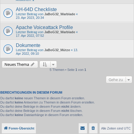
AH-64D Checkliste
Letzter Beitrag von
JaBoG32_Warblade
«
23. Apr 2023, 20:34
Apache Voiceattack Profile
Letzter Beitrag von
JaBoG32_Warblade
«
17. Apr 2022, 07:52
Dokumente
Letzter Beitrag von
JaBoG32_Mütze
«
13.
Apr 2022, 09:10
Neues Thema
5 Themen • Seite
1
von
1
Gehe zu
BERECHTIGUNGEN IN DIESEM FORUM
Du darfst
keine
neuen Themen in diesem Forum erstellen.
Du darfst
keine
Antworten zu Themen in diesem Forum erstellen.
Du darfst deine Beiträge in diesem Forum
nicht
ändern.
Du darfst deine Beiträge in diesem Forum
nicht
löschen.
Du darfst
keine
Dateianhänge in diesem Forum erstellen.
Foren-Übersicht
Alle Zeiten sind
UTC