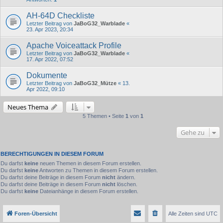
AH-64D Checkliste
Letzter Beitrag von
JaBoG32_Warblade
«
23. Apr 2023, 20:34
Apache Voiceattack Profile
Letzter Beitrag von
JaBoG32_Warblade
«
17. Apr 2022, 07:52
Dokumente
Letzter Beitrag von
JaBoG32_Mütze
«
13.
Apr 2022, 09:10
Neues Thema
5 Themen • Seite
1
von
1
Gehe zu
BERECHTIGUNGEN IN DIESEM FORUM
Du darfst
keine
neuen Themen in diesem Forum erstellen.
Du darfst
keine
Antworten zu Themen in diesem Forum erstellen.
Du darfst deine Beiträge in diesem Forum
nicht
ändern.
Du darfst deine Beiträge in diesem Forum
nicht
löschen.
Du darfst
keine
Dateianhänge in diesem Forum erstellen.
Foren-Übersicht
Alle Zeiten sind
UTC