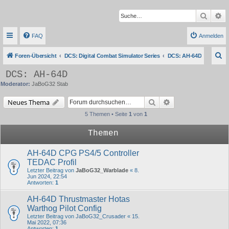
Suche
Er
FAQ
Anmelden
S
Foren-Übersicht
DCS: Digital Combat Simulator Series
DCS: AH-64D
u
DCS: AH-64D
c
Moderator:
JaBoG32 Stab
h
Suche
Erweiterte Suche
Neues Thema
e
5 Themen • Seite
1
von
1
Themen
AH-64D CPG PS4/5 Controller
TEDAC Profil
Letzter Beitrag von
JaBoG32_Warblade
«
8.
Jun 2024, 22:54
Antworten:
1
AH-64D Thrustmaster Hotas
Warthog Pilot Config
Letzter Beitrag von
JaBoG32_Crusader
«
15.
Mai 2022, 07:36
Antworten:
1