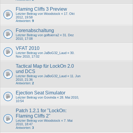
Flaming Cliffs 3 Preview
Letzter Beitrag von
Woodstock
«
17. Okt
2012, 19:58
Antworten:
9
Forenabschaltung
Letzter Beitrag von
golfsierra2
«
31. Dez
2010, 17:08
VFAT 2010
Letzter Beitrag von
JaBoG32_Laud
«
30.
Nov 2010, 17:02
Tactical Map für LockOn 2.0
und DCS
Letzter Beitrag von
JaBoG32_Laud
«
11. Jun
2010, 21:36
Antworten:
2
Ejection Seat Simulator
Letzter Beitrag von
Govinda
«
28. Mai 2010,
10:54
Patch 1.2.1 for "LockOn:
Flaming Cliffs 2"
Letzter Beitrag von
Woodstock
«
7. Mai
2010, 18:47
Antworten:
3