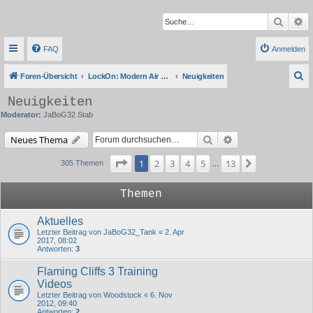
Suche
Er
FAQ
Anmelden
S
Foren-Übersicht
LockOn: Modern Air Combat Simulation
Neuigkeiten
u
Neuigkeiten
c
Moderator:
JaBoG32 Stab
h
Suche
Erweiterte Suche
Neues Thema
e
Seite
1
von
13
1
2
3
4
5
13
Nächste
305 Themen
…
Themen
Aktuelles
Letzter Beitrag von
JaBoG32_Tank
«
2. Apr
2017, 08:02
Antworten:
3
Flaming Cliffs 3 Training
Videos
Letzter Beitrag von
Woodstock
«
6. Nov
2012, 09:40
Antworten:
2