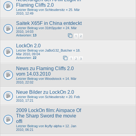
Flaming Cliffs 2.0
Letzter Beitrag von
Schleudersitz
«
25. Mär
2010, 12:49
Saitek X65F in China entdeckt
Letzter Beitrag von
31thSpyder
«
24. Mär
2010, 14:03
Antworten:
13
1
2
LockOn 2.0
Letzter Beitrag von
JaBoG32_Butcher
«
18.
Mär 2010, 09:04
Antworten:
22
1
2
3
News zu Flaming Cliffs 2.0
vom 14.03.2010
Letzter Beitrag von
Woodstock
«
14. Mär
2010, 22:02
Neue Bilder zu LockOn 2.0
Letzter Beitrag von
Schleudersitz
«
20. Feb
2010, 17:21
2009 LockOn film: Airspace Of
The Sharp Sword the movie
offi
Letzter Beitrag von
lkyfly-alpha
«
12. Jan
2010, 06:21