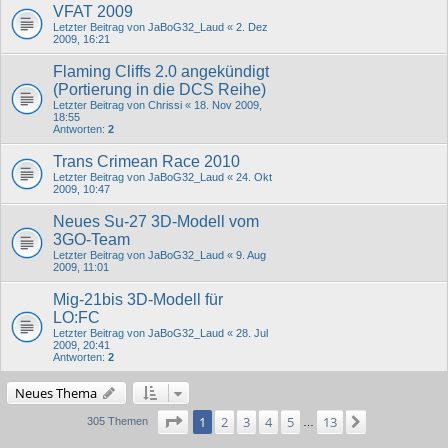
VFAT 2009
Letzter Beitrag von
JaBoG32_Laud
«
2. Dez
2009, 16:21
Flaming Cliffs 2.0 angekündigt
(Portierung in die DCS Reihe)
Letzter Beitrag von
Chrissi
«
18. Nov 2009,
18:55
Antworten:
2
Trans Crimean Race 2010
Letzter Beitrag von
JaBoG32_Laud
«
24. Okt
2009, 10:47
Neues Su-27 3D-Modell vom
3GO-Team
Letzter Beitrag von
JaBoG32_Laud
«
9. Aug
2009, 11:01
Mig-21bis 3D-Modell für
LO:FC
Letzter Beitrag von
JaBoG32_Laud
«
28. Jul
2009, 20:41
Antworten:
2
Neues Thema
Seite
1
von
13
1
2
3
4
5
13
Nächste
305 Themen
…