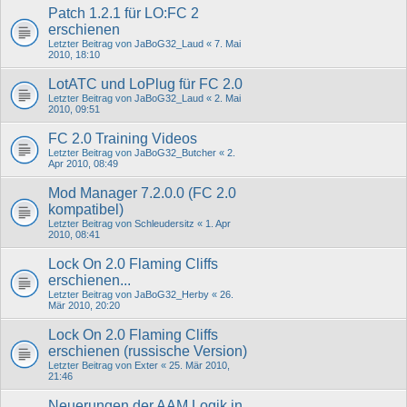
Patch 1.2.1 für LO:FC 2
erschienen
Letzter Beitrag von
JaBoG32_Laud
«
7. Mai
2010, 18:10
LotATC und LoPlug für FC 2.0
Letzter Beitrag von
JaBoG32_Laud
«
2. Mai
2010, 09:51
FC 2.0 Training Videos
Letzter Beitrag von
JaBoG32_Butcher
«
2.
Apr 2010, 08:49
Mod Manager 7.2.0.0 (FC 2.0
kompatibel)
Letzter Beitrag von
Schleudersitz
«
1. Apr
2010, 08:41
Lock On 2.0 Flaming Cliffs
erschienen...
Letzter Beitrag von
JaBoG32_Herby
«
26.
Mär 2010, 20:20
Lock On 2.0 Flaming Cliffs
erschienen (russische Version)
Letzter Beitrag von
Exter
«
25. Mär 2010,
21:46
Neuerungen der AAM Logik in