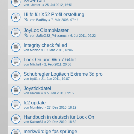
X45-Profil
von
-Jester-
» 25. Jul 2012, 16:51
Hilfe für X52 Profil erstellung
von
BadBoy
» 7. Mär 2006, 07:44
JoyLoc ClampMaster
von
JaBoG32_Prinzartus
» 6. Jul 2011, 09:22
Integrity check failed
von
Maniac
» 19. Mär 2011, 18:06
Lock On und Win 7 64bit
von
Mitchell
» 2. Feb 2011, 20:36
Schubregler Logitech Extreme 3d pro
von
blp01
» 21. Jan 2011, 19:07
Joystickdatei
von
Kaleun37
» 5. Jan 2011, 09:15
fc2 update
von
Mumfried
» 27. Dez 2010, 18:12
Handbuch in deutsch für Lock On
von
Kaleun37
» 29. Dez 2010, 18:32
merkwürdige fps sprünge