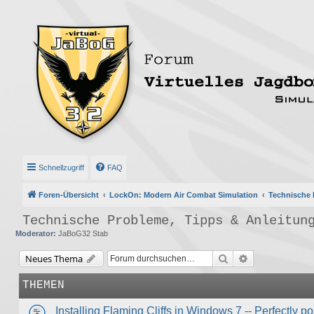
Schnellzugriff
FAQ
Foren-Übersicht
LockOn: Modern Air Combat Simulation
Technische 
Technische Probleme, Tipps & Anleitun
Moderator:
JaBoG32 Stab
Suche
Erweiterte Suc
Neues Thema
THEMEN
Installing Flaming Cliffs in Windows 7 -- Perfectly po