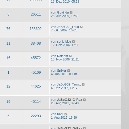
18. Dez 2010, 05:19
von
Govinda
8
26511
26. Jun 2009, 11:59
von
JaBoG32_Laud
76
158602
7. Okt 2007, 16:01
von
sonic blue
11
38408
12. Dez 2006, 17:56
von
Retsam
16
45572
10. Nov 2006, 21:11
von
Striker
1
45109
4. Jun 2018, 09:18
von
JaBoG32_Tronix
12
44625
6. Dez 2017, 14:17
von
JaBoG32_G-Rex
19
45114
20. Aug 2012, 07:49
von
Kant
5
22293
1. Aug 2012, 18:39
von
JaBoG32_G-Rex