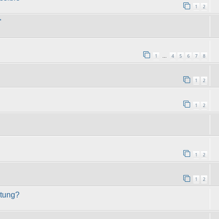
1
2
"
1
4
5
6
7
8
…
1
2
1
2
1
2
1
2
stung?