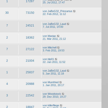
1
17287
25. Jul 2012, 17:47
von
JaBoG32_Prinzartus
30
73150
22. Feb 2012, 11:12
von
JaBoG32_Laud
7
24521
7. Jul 2011, 14:00
von
Maniac
2
18362
21. Mär 2011, 21:12
von
Mitchell
7
27122
3. Feb 2011, 19:53
von
blp01
2
21004
22. Jan 2011, 11:52
von
JaBoG32_Laud
1
25837
5. Jan 2011, 11:18
von
Mumfried
4
20988
1. Jan 2011, 20:17
von
Woodstock
3
22542
29. Dez 2010, 19:27
von
killerfliege
2
18847