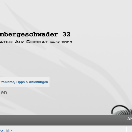
Probleme, Tipps & Anleitungen
gen
he
A
ssible