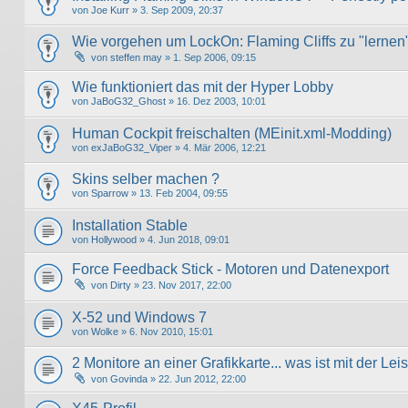
von
Joe Kurr
» 3. Sep 2009, 20:37
Wie vorgehen um LockOn: Flaming Cliffs zu "lernen
von
steffen may
» 1. Sep 2006, 09:15
Wie funktioniert das mit der Hyper Lobby
von
JaBoG32_Ghost
» 16. Dez 2003, 10:01
Human Cockpit freischalten (MEinit.xml-Modding)
von
exJaBoG32_Viper
» 4. Mär 2006, 12:21
Skins selber machen ?
von
Sparrow
» 13. Feb 2004, 09:55
Installation Stable
von
Hollywood
» 4. Jun 2018, 09:01
Force Feedback Stick - Motoren und Datenexport
von
Dirty
» 23. Nov 2017, 22:00
X-52 und Windows 7
von
Wolke
» 6. Nov 2010, 15:01
2 Monitore an einer Grafikkarte... was ist mit der Lei
von
Govinda
» 22. Jun 2012, 22:00