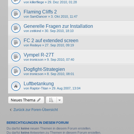
von
killerfliege
» 29. Dez 2010, 01:28
Flaming Cliffs 2
von
SamDancer
» 3. Okt 2010, 11:47
Generelle Fragen zur Installation
von
zeitkind
» 30. Sep 2010, 18:10
FC 2 auf extended screen
von
Redeye
» 27. Sep 2010, 09:19
Vympel R-27T
von
tronicson
» 9. Sep 2010, 07:40
Dogfight-Strategien
von
tronicson
» 8. Sep 2010, 08:01
Luftbetankung
von
Raptor-Titan
» 29. Aug 2007, 13:04
Neues Thema
Zurück zur Foren-Übersicht
BERECHTIGUNGEN IN DIESEM FORUM
Du darfst
keine
neuen Themen in diesem Forum erstellen.
Du darfst
keine
Antworten zu Themen in diesem Forum erstellen.