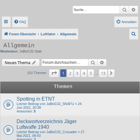
Suche
Er
FAQ
Anmelden
S
Foren-Übersicht
Luftfahrt
Allgemein
u
Allgemein
c
Moderator:
JaBoG32 Stab
h
Suche
Erweiterte Suche
Neues Thema
e
Seite
1
von
13
1
2
3
4
5
13
Nächste
310 Themen
…
Themen
Spotting in ETNT
Letzter Beitrag von
JaBoG32_SNAFU
«
24.
Jun 2021, 20:38
Antworten:
5
Deckwortverzeichnis Jäger
Luftwaffe 1940
Letzter Beitrag von
JaBoG32_Crusader
«
27.
Mai 2021, 09:43
Antworten:
3