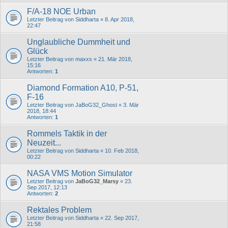
F/A-18 NOE Urban
Letzter Beitrag von
Siddharta
«
8. Apr 2018,
22:47
Unglaubliche Dummheit und
Glück
Letzter Beitrag von
maxxs
«
21. Mär 2018,
15:16
Antworten:
1
Diamond Formation A10, P-51,
F-16
Letzter Beitrag von
JaBoG32_Ghost
«
3. Mär
2018, 18:44
Antworten:
1
Rommels Taktik in der
Neuzeit...
Letzter Beitrag von
Siddharta
«
10. Feb 2018,
00:22
NASA VMS Motion Simulator
Letzter Beitrag von
JaBoG32_Marsy
«
23.
Sep 2017, 12:13
Antworten:
2
Rektales Problem
Letzter Beitrag von
Siddharta
«
22. Sep 2017,
21:58