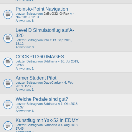
Point-to-Point Navigation
Letzter Beitrag von
JaBoG32_G-Rex
«
4.
Nov 2019, 12:01
Antworten:
6
Level D Simulatorflug auf A-
320
Letzter Beitrag von
toto
«
13. Sep 2019,
18:12
Antworten:
3
COCKPIT360 IMAGES
Letzter Beitrag von
Siddharta
«
10. Jul 2019,
08:53
Antworten:
1
Armer Student Pilot
Letzter Beitrag von
DaveClarke
«
4. Feb
2019, 15:35
Antworten:
1
Welche Pedale sind gut?
Letzter Beitrag von
Siddharta
«
1. Okt 2018,
08:37
Antworten:
6
Kunstflug mit Yak-52 in EDMY
Letzter Beitrag von
Siddharta
«
4. Aug 2018,
17:45
Antworten:
7