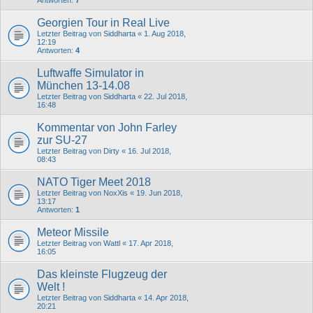
Georgien Tour in Real Live
Letzter Beitrag von
Siddharta
«
1. Aug 2018,
12:19
Antworten:
4
Luftwaffe Simulator in
München 13-14.08
Letzter Beitrag von
Siddharta
«
22. Jul 2018,
16:48
Kommentar von John Farley
zur SU-27
Letzter Beitrag von
Dirty
«
16. Jul 2018,
08:43
NATO Tiger Meet 2018
Letzter Beitrag von
NoxXis
«
19. Jun 2018,
13:17
Antworten:
1
Meteor Missile
Letzter Beitrag von
Wattl
«
17. Apr 2018,
16:05
Das kleinste Flugzeug der
Welt !
Letzter Beitrag von
Siddharta
«
14. Apr 2018,
20:21