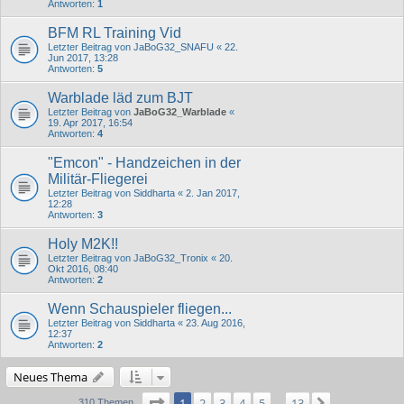
Antworten:
1
BFM RL Training Vid
Letzter Beitrag von
JaBoG32_SNAFU
«
22.
Jun 2017, 13:28
Antworten:
5
Warblade läd zum BJT
Letzter Beitrag von
JaBoG32_Warblade
«
19. Apr 2017, 16:54
Antworten:
4
"Emcon" - Handzeichen in der
Militär-Fliegerei
Letzter Beitrag von
Siddharta
«
2. Jan 2017,
12:28
Antworten:
3
Holy M2K!!
Letzter Beitrag von
JaBoG32_Tronix
«
20.
Okt 2016, 08:40
Antworten:
2
Wenn Schauspieler fliegen...
Letzter Beitrag von
Siddharta
«
23. Aug 2016,
12:37
Antworten:
2
Neues Thema
Seite
1
von
13
1
2
3
4
5
13
Nächste
310 Themen
…