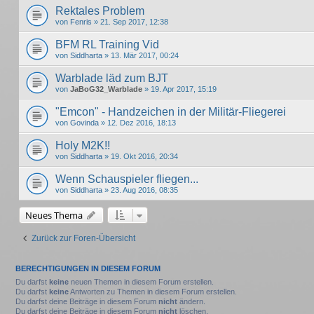
Rektales Problem
von
Fenris
» 21. Sep 2017, 12:38
BFM RL Training Vid
von
Siddharta
» 13. Mär 2017, 00:24
Warblade läd zum BJT
von
JaBoG32_Warblade
» 19. Apr 2017, 15:19
"Emcon" - Handzeichen in der Militär-Fliegerei
von
Govinda
» 12. Dez 2016, 18:13
Holy M2K!!
von
Siddharta
» 19. Okt 2016, 20:34
Wenn Schauspieler fliegen...
von
Siddharta
» 23. Aug 2016, 08:35
Neues Thema
Zurück zur Foren-Übersicht
BERECHTIGUNGEN IN DIESEM FORUM
Du darfst
keine
neuen Themen in diesem Forum erstellen.
Du darfst
keine
Antworten zu Themen in diesem Forum erstellen.
Du darfst deine Beiträge in diesem Forum
nicht
ändern.
Du darfst deine Beiträge in diesem Forum
nicht
löschen.