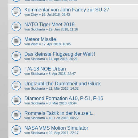
Kommentar von John Farley zur SU-27
von
Dirty
» 16. Jul 2018, 08:43
NATO Tiger Meet 2018
von
Siddharta
» 19. Jun 2018, 11:16
Meteor Missile
von
Wattl
» 17. Apr 2018, 16:05
Das kleinste Flugzeug der Welt !
von
Siddharta
» 14. Apr 2018, 20:21
F/A-18 NOE Urban
von
Siddharta
» 8. Apr 2018, 22:47
Unglaubliche Dummheit und Glück
von
Siddharta
» 21. Mär 2018, 14:32
Diamond Formation A10, P-51, F-16
von
Siddharta
» 3. Mär 2018, 09:44
Rommels Taktik in der Neuzeit...
von
Siddharta
» 10. Feb 2018, 00:22
NASA VMS Motion Simulator
von
Siddharta
» 22. Sep 2017, 22:17