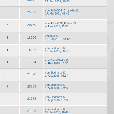
24. Jun 2021, 20:38
von
JaBoG32_Crusader
3
25393
27. Mai 2021, 09:43
von
JaBoG32_G-Rex
6
29760
4. Nov 2019, 12:01
von
toto
3
18096
13. Sep 2019, 18:12
von
Siddharta
1
15022
10. Jul 2019, 08:53
von
DaveClarke
1
17364
4. Feb 2019, 15:35
von
Siddharta
6
21890
1. Okt 2018, 08:37
von
Siddharta
7
28769
4. Aug 2018, 17:45
von
Siddharta
4
21182
1. Aug 2018, 12:19
von
Siddharta
0
21983
22. Jul 2018, 16:48