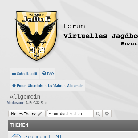
Schnellzugriff
FAQ
Foren-Übersicht
Luftfahrt
Allgemein
Allgemein
Moderator:
JaBoG32 Stab
Suche
Erweiterte Suc
Neues Thema
THEMEN
Spotting in ETNT