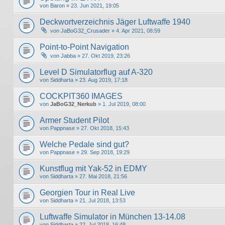
von
Baron
» 23. Jun 2021, 19:05
Deckwortverzeichnis Jäger Luftwaffe 1940
von
JaBoG32_Crusader
» 4. Apr 2021, 08:59
Point-to-Point Navigation
von
Jabba
» 27. Okt 2019, 23:26
Level D Simulatorflug auf A-320
von
Siddharta
» 23. Aug 2019, 17:18
COCKPIT360 IMAGES
von
JaBoG32_Nerkub
» 1. Jul 2019, 08:00
Armer Student Pilot
von
Pappnase
» 27. Okt 2018, 15:43
Welche Pedale sind gut?
von
Pappnase
» 29. Sep 2018, 19:29
Kunstflug mit Yak-52 in EDMY
von
Siddharta
» 27. Mai 2018, 21:56
Georgien Tour in Real Live
von
Siddharta
» 21. Jul 2018, 13:53
Luftwaffe Simulator in München 13-14.08
von
Siddharta
» 22. Jul 2018, 16:48