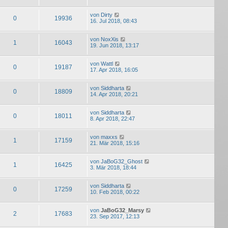
von
Dirty
0
19936
16. Jul 2018, 08:43
von
NoxXis
1
16043
19. Jun 2018, 13:17
von
Wattl
0
19187
17. Apr 2018, 16:05
von
Siddharta
0
18809
14. Apr 2018, 20:21
von
Siddharta
0
18011
8. Apr 2018, 22:47
von
maxxs
1
17159
21. Mär 2018, 15:16
von
JaBoG32_Ghost
1
16425
3. Mär 2018, 18:44
von
Siddharta
0
17259
10. Feb 2018, 00:22
von
JaBoG32_Marsy
2
17683
23. Sep 2017, 12:13