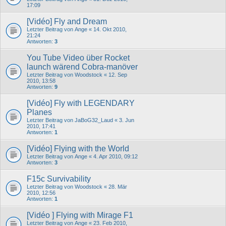
17:09
[Vidéo] Fly and Dream
Letzter Beitrag von
Ange
«
14. Okt 2010,
21:24
Antworten:
3
You Tube Video über Rocket
launch wärend Cobra-manöver
Letzter Beitrag von
Woodstock
«
12. Sep
2010, 13:58
Antworten:
9
[Vidéo] Fly with LEGENDARY
Planes
Letzter Beitrag von
JaBoG32_Laud
«
3. Jun
2010, 17:41
Antworten:
1
[Vidéo] Flying with the World
Letzter Beitrag von
Ange
«
4. Apr 2010, 09:12
Antworten:
3
F15c Survivability
Letzter Beitrag von
Woodstock
«
28. Mär
2010, 12:56
Antworten:
1
[Vidéo ] Flying with Mirage F1
Letzter Beitrag von
Ange
«
23. Feb 2010,