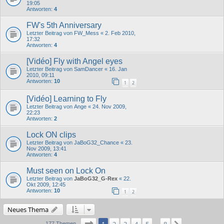
19:05
Antworten:
4
FW's 5th Anniversary
Letzter Beitrag von
FW_Mess
«
2. Feb 2010,
17:32
Antworten:
4
[Vidéo] Fly with Angel eyes
Letzter Beitrag von
SamDancer
«
16. Jan
2010, 09:11
Antworten:
10
1
2
[Vidéo] Learning to Fly
Letzter Beitrag von
Ange
«
24. Nov 2009,
22:23
Antworten:
2
Lock ON clips
Letzter Beitrag von
JaBoG32_Chance
«
23.
Nov 2009, 13:41
Antworten:
4
Must seen on Lock On
Letzter Beitrag von
JaBoG32_G-Rex
«
22.
Okt 2009, 12:45
Antworten:
10
1
2
Neues Thema
Seite
1
von
8
177 Themen