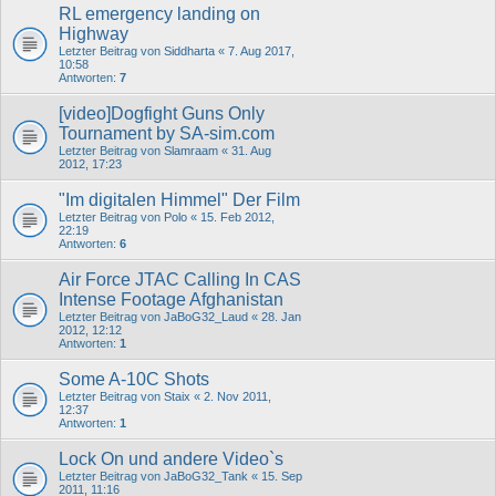
RL emergency landing on
Highway
Letzter Beitrag von
Siddharta
«
7. Aug 2017,
10:58
Antworten:
7
[video]Dogfight Guns Only
Tournament by SA-sim.com
Letzter Beitrag von
Slamraam
«
31. Aug
2012, 17:23
"Im digitalen Himmel" Der Film
Letzter Beitrag von
Polo
«
15. Feb 2012,
22:19
Antworten:
6
Air Force JTAC Calling In CAS
Intense Footage Afghanistan
Letzter Beitrag von
JaBoG32_Laud
«
28. Jan
2012, 12:12
Antworten:
1
Some A-10C Shots
Letzter Beitrag von
Staix
«
2. Nov 2011,
12:37
Antworten:
1
Lock On und andere Video`s
Letzter Beitrag von
JaBoG32_Tank
«
15. Sep
2011, 11:16