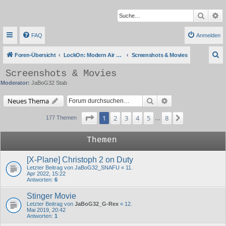
Suche
Er
FAQ
Anmelden
S
Foren-Übersicht
LockOn: Modern Air Combat Simulation
Screenshots & Movies
u
Screenshots & Movies
c
Moderator:
JaBoG32 Stab
h
Suche
Erweiterte Suche
Neues Thema
e
Seite
1
von
8
1
2
3
4
5
8
Nächste
177 Themen
…
Themen
[X-Plane] Christoph 2 on Duty
Letzter Beitrag von
JaBoG32_SNAFU
«
11.
Apr 2022, 15:22
Antworten:
6
Stinger Movie
Letzter Beitrag von
JaBoG32_G-Rex
«
12.
Mai 2019, 20:42
Antworten:
1