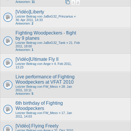
Antworten:
11
1
2
[Vidéo]Liberty
Letzter Beitrag von
JaBoG32_Prinzartus
«
30. Apr 2011, 14:33
Antworten:
2
Fighting Woodpeckers - flight
by 9 planes
Letzter Beitrag von
JaBoG32_Tank
«
21. Feb
2011, 18:00
Antworten:
1
[Vidéo]Ultimate Fly II
Letzter Beitrag von
Ange
«
4. Feb 2011,
13:23
Live performance of Fighting
Woodpeckers at VFAT 2010
Letzter Beitrag von
FW_Mess
«
28. Jan
2011, 10:11
Antworten:
5
6th birthday of Fighting
Woodpeckers
Letzter Beitrag von
FW_Mess
«
17. Jan
2011, 14:03
[Vidéo] Flying Freely
Letzter Beitrag von
Ange
«
31. Dez 2010,