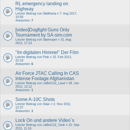
RL emergency landing on
Highway
Letzter Beitrag von
Siddharta
«
7. Aug 2017,
10:58
Antworten:
7
[video]Dogfight Guns Only
Tournament by SA-sim.com
Letzter Beitrag von
Slamraam
«
31. Aug
2012, 17:23
"Im digitalen Himmel" Der Film
Letzter Beitrag von
Polo
«
15. Feb 2012,
22:19
Antworten:
6
Air Force JTAC Calling In CAS
Intense Footage Afghanistan
Letzter Beitrag von
JaBoG32_Laud
«
28. Jan
2012, 12:12
Antworten:
1
Some A-10C Shots
Letzter Beitrag von
Staix
«
2. Nov 2011,
12:37
Antworten:
1
Lock On und andere Video`s
Letzter Beitrag von
JaBoG32_Tank
«
15. Sep
2011, 11:16