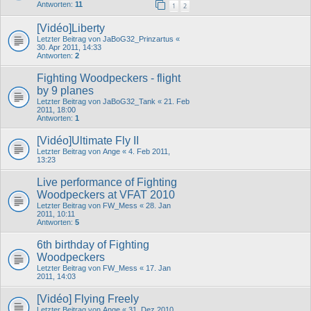
Antworten:
11
1
2
[Vidéo]Liberty
Letzter Beitrag von
JaBoG32_Prinzartus
«
30. Apr 2011, 14:33
Antworten:
2
Fighting Woodpeckers - flight
by 9 planes
Letzter Beitrag von
JaBoG32_Tank
«
21. Feb
2011, 18:00
Antworten:
1
[Vidéo]Ultimate Fly II
Letzter Beitrag von
Ange
«
4. Feb 2011,
13:23
Live performance of Fighting
Woodpeckers at VFAT 2010
Letzter Beitrag von
FW_Mess
«
28. Jan
2011, 10:11
Antworten:
5
6th birthday of Fighting
Woodpeckers
Letzter Beitrag von
FW_Mess
«
17. Jan
2011, 14:03
[Vidéo] Flying Freely
Letzter Beitrag von
Ange
«
31. Dez 2010,