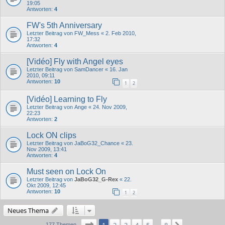
19:05
Antworten:
4
FW's 5th Anniversary
Letzter Beitrag von
FW_Mess
«
2. Feb 2010,
17:32
Antworten:
4
[Vidéo] Fly with Angel eyes
Letzter Beitrag von
SamDancer
«
16. Jan
2010, 09:11
Antworten:
10
1
2
[Vidéo] Learning to Fly
Letzter Beitrag von
Ange
«
24. Nov 2009,
22:23
Antworten:
2
Lock ON clips
Letzter Beitrag von
JaBoG32_Chance
«
23.
Nov 2009, 13:41
Antworten:
4
Must seen on Lock On
Letzter Beitrag von
JaBoG32_G-Rex
«
22.
Okt 2009, 12:45
Antworten:
10
1
2
Neues Thema
Seite
1
von
8
177 Themen