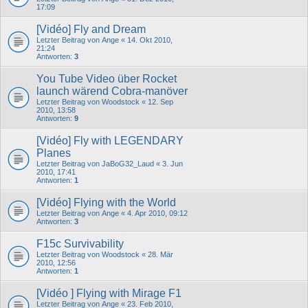
17:09
[Vidéo] Fly and Dream
Letzter Beitrag von
Ange
«
14. Okt 2010,
21:24
Antworten:
3
You Tube Video über Rocket
launch wärend Cobra-manöver
Letzter Beitrag von
Woodstock
«
12. Sep
2010, 13:58
Antworten:
9
[Vidéo] Fly with LEGENDARY
Planes
Letzter Beitrag von
JaBoG32_Laud
«
3. Jun
2010, 17:41
Antworten:
1
[Vidéo] Flying with the World
Letzter Beitrag von
Ange
«
4. Apr 2010, 09:12
Antworten:
3
F15c Survivability
Letzter Beitrag von
Woodstock
«
28. Mär
2010, 12:56
Antworten:
1
[Vidéo ] Flying with Mirage F1
Letzter Beitrag von
Ange
«
23. Feb 2010,