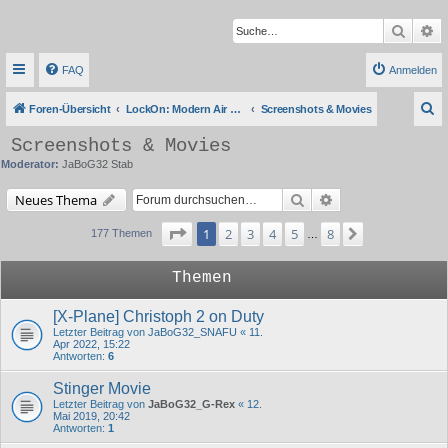
Suche
Er
FAQ
Anmelden
S
Foren-Übersicht
LockOn: Modern Air Combat Simulation
Screenshots & Movies
u
Screenshots & Movies
c
Moderator:
JaBoG32 Stab
h
Suche
Erweiterte Suche
Neues Thema
e
Seite
1
von
8
1
2
3
4
5
8
Nächste
177 Themen
…
Themen
[X-Plane] Christoph 2 on Duty
Letzter Beitrag von
JaBoG32_SNAFU
«
11.
Apr 2022, 15:22
Antworten:
6
Stinger Movie
Letzter Beitrag von
JaBoG32_G-Rex
«
12.
Mai 2019, 20:42
Antworten:
1