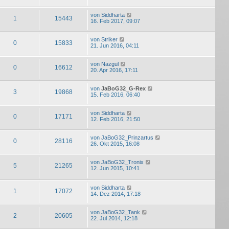
von
Siddharta
1
15443
16. Feb 2017, 09:07
von
Striker
0
15833
21. Jun 2016, 04:11
von
Nazgul
0
16612
20. Apr 2016, 17:11
von
JaBoG32_G-Rex
3
19868
15. Feb 2016, 06:40
von
Siddharta
0
17171
12. Feb 2016, 21:50
von
JaBoG32_Prinzartus
0
28116
26. Okt 2015, 16:08
von
JaBoG32_Tronix
5
21265
12. Jun 2015, 10:41
von
Siddharta
1
17072
14. Dez 2014, 17:18
von
JaBoG32_Tank
2
20605
22. Jul 2014, 12:18