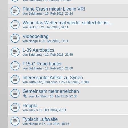
Plane Crash midair Live in VR!
von
Siddharta
» 15. Feb 2017, 23:24
Wenn das Wetter mal wieder schlechter ist...
von
Striker
» 21. Jun 2016, 04:11
Videobeitrag
von
Nazgul
» 20. Apr 2016, 17:11
L-39 Aerobatics
von
Siddharta
» 12. Feb 2016, 21:59
F15-C Road hunter
von
Siddharta
» 12. Feb 2016, 21:50
interessanter Artikel zu Syrien
von
JaBoG32_Prinzartus
» 26. Okt 2015, 16:08
Gemeinsam mehr erreichen
von
Hot Shot
» 15. Mai 2015, 22:08
Hoppla
von
Jack
» 11. Dez 2014, 23:11
Typisch Luftwaffe
von
Nazgul
» 17. Jun 2014, 16:16