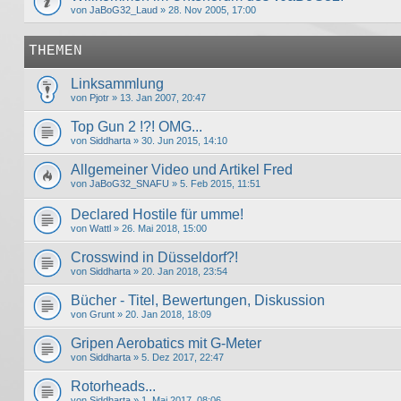
von
JaBoG32_Laud
» 28. Nov 2005, 17:00
THEMEN
Linksammlung
von
Pjotr
» 13. Jan 2007, 20:47
Top Gun 2 !?! OMG...
von
Siddharta
» 30. Jun 2015, 14:10
Allgemeiner Video und Artikel Fred
von
JaBoG32_SNAFU
» 5. Feb 2015, 11:51
Declared Hostile für umme!
von
Wattl
» 26. Mai 2018, 15:00
Crosswind in Düsseldorf?!
von
Siddharta
» 20. Jan 2018, 23:54
Bücher - Titel, Bewertungen, Diskussion
von
Grunt
» 20. Jan 2018, 18:09
Gripen Aerobatics mit G-Meter
von
Siddharta
» 5. Dez 2017, 22:47
Rotorheads...
von
Siddharta
» 1. Mai 2017, 08:06