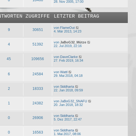
28. Nov 2005, 17:00
NTWORTEN
ZUGRIFFE
LETZTER BEITRAG
von
FlameOut
9
30651
4. Mär 2013, 14:23
von
JaBoG32_Mütze
4
51392
22. Jul 2019, 22:16
von
DaveClarke
45
109656
27. Feb 2019, 16:34
von
Wattl
6
24584
29. Mai 2018, 04:18
von
Siddharta
2
18333
22. Jan 2018, 09:59
von
JaBoG32_SNAFU
1
24382
20. Jan 2018, 18:32
von
Siddharta
0
26906
5. Dez 2017, 22:47
von
Siddharta
0
16563
1. Mai 2017, 08:06