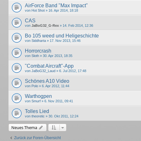
AirForce Band "Max Impact"
von
Hot Shot
» 16. Apr 2014, 18:18
CAS
von
JaBoG32_G-Rex
» 14. Feb 2014, 12:36
Bo 105 weed und Heligeschichte
von
Siddharta
» 17. Nov 2013, 15:46
Horrorcrash
von
Sloth
» 30. Apr 2013, 18:35
"Combat Aircraft"-App
von
JaBoG32_Laud
» 6. Jul 2012, 17:48
Schönes A10 Video
von
Polo
» 6. Apr 2012, 11:44
Warthogpen
von
Smurf
» 6. Nov 2011, 09:41
Tolles Lied
von
theoretic
» 30. Okt 2011, 12:24
Neues Thema
Zurück zur Foren-Übersicht