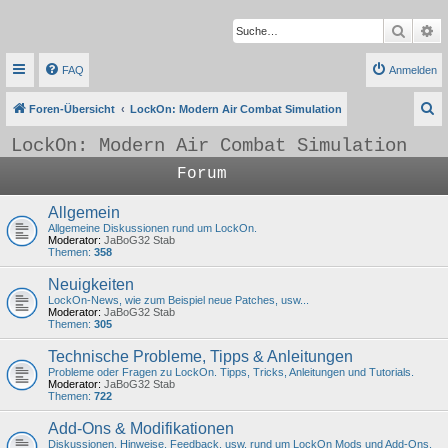
Suche
Er
FAQ
Anmelden
S
Foren-Übersicht
LockOn: Modern Air Combat Simulation
u
LockOn: Modern Air Combat Simulation
c
Forum
h
e
Allgemein
Allgemeine Diskussionen rund um LockOn.
Moderator:
JaBoG32 Stab
Themen:
358
Neuigkeiten
LockOn-News, wie zum Beispiel neue Patches, usw...
Moderator:
JaBoG32 Stab
Themen:
305
Technische Probleme, Tipps & Anleitungen
Probleme oder Fragen zu LockOn. Tipps, Tricks, Anleitungen und Tutorials.
Moderator:
JaBoG32 Stab
Themen:
722
Add-Ons & Modifikationen
Diskussionen, Hinweise, Feedback, usw. rund um LockOn Mods und Add-Ons.