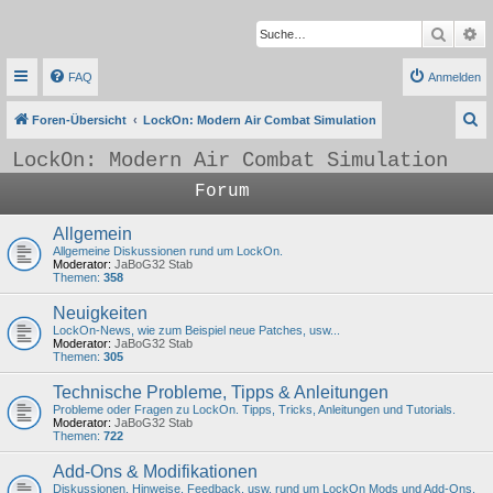
Suche
Er
FAQ
Anmelden
S
Foren-Übersicht
LockOn: Modern Air Combat Simulation
u
LockOn: Modern Air Combat Simulation
c
Forum
h
e
Allgemein
Allgemeine Diskussionen rund um LockOn.
Moderator:
JaBoG32 Stab
Themen:
358
Neuigkeiten
LockOn-News, wie zum Beispiel neue Patches, usw...
Moderator:
JaBoG32 Stab
Themen:
305
Technische Probleme, Tipps & Anleitungen
Probleme oder Fragen zu LockOn. Tipps, Tricks, Anleitungen und Tutorials.
Moderator:
JaBoG32 Stab
Themen:
722
Add-Ons & Modifikationen
Diskussionen, Hinweise, Feedback, usw. rund um LockOn Mods und Add-Ons.