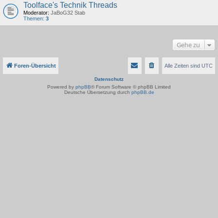
Toolface's Technik Threads
Moderator:
JaBoG32 Stab
Themen:
3
Gehe zu
Foren-Übersicht
Alle Zeiten sind
UTC
Datenschutz
Powered by
phpBB
® Forum Software © phpBB Limited
Deutsche Übersetzung durch
phpBB.de