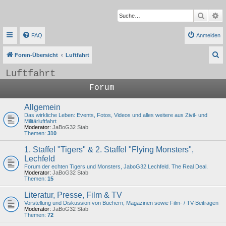
Suche
Er
FAQ
Anmelden
S
Foren-Übersicht
Luftfahrt
u
Luftfahrt
c
Forum
h
e
Allgemein
Das wirkliche Leben: Events, Fotos, Videos und alles weitere aus Zivil- und
Militärluftfahrt
Moderator:
JaBoG32 Stab
Themen:
310
1. Staffel "Tigers" & 2. Staffel "Flying Monsters",
Lechfeld
Forum der echten Tigers und Monsters, JaboG32 Lechfeld. The Real Deal.
Moderator:
JaBoG32 Stab
Themen:
15
Literatur, Presse, Film & TV
Vorstellung und Diskussion von Büchern, Magazinen sowie Film- / TV-Beiträgen
Moderator:
JaBoG32 Stab
Themen:
72