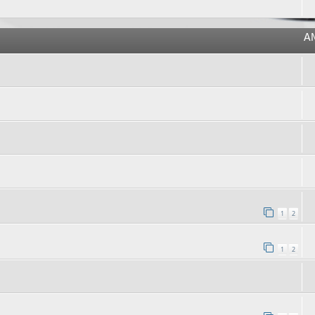
A
1
2
1
2