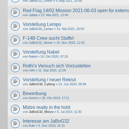
von
JaBoG32_Ghost
» 5. Aug 2021, 10:58
Red Flag 14/02 Mission 2021-06-03 open for externa
von
Jabba
» 23. Mai 2021, 12:40
Vorstellung Lempo
von
JaBoG32_Lempo
» 31. Mai 2021, 20:03
F-14B Crew sucht Staffel
von
JaBoG32_Striver
» 15. Nov 2020, 12:53
Vorstellung Nabel
von
Nabel
» 19. Okt 2020, 07:20
Rothi's Versuch sich Vorzustellen
von
rothi
» 11. Sep 2020, 12:09
Vorstellung / neuer Rekrut
von
JaBoG32_Cyking
» 14. Jun 2020, 09:48
Bewerbung
von
Gecko
» 28. Okt 2019, 17:11
Mütze ready in the hold
von
JaBoG32_Mütze
» 5. Jul 2019, 11:30
Interesse am JaBoG32
von
Eule
» 5. Dez 2018, 15:15