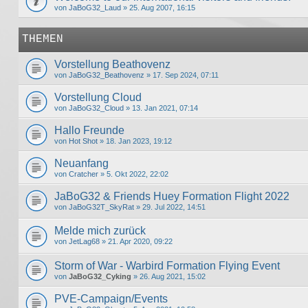
von
JaBoG32_Laud
» 25. Aug 2007, 16:15
THEMEN
Vorstellung Beathovenz
von
JaBoG32_Beathovenz
» 17. Sep 2024, 07:11
Vorstellung Cloud
von
JaBoG32_Cloud
» 13. Jan 2021, 07:14
Hallo Freunde
von
Hot Shot
» 18. Jan 2023, 19:12
Neuanfang
von
Cratcher
» 5. Okt 2022, 22:02
JaBoG32 & Friends Huey Formation Flight 2022
von
JaBoG32T_SkyRat
» 29. Jul 2022, 14:51
Melde mich zurück
von
JetLag68
» 21. Apr 2020, 09:22
Storm of War - Warbird Formation Flying Event
von
JaBoG32_Cyking
» 26. Aug 2021, 15:02
PVE-Campaign/Events