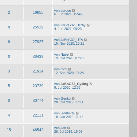
von
yurgon
2
19655
6. Jun 2021, 15:46
von
JaBoG32_Herby
9
25529
4. Jun 2021, 09:23
von
JaBoG32_UTA
8
27927
16. Nov 2020, 15:21
von
Nabel
0
30439
19. Okt 2020, 07:20
von
rothi
3
21914
12. Sep 2020, 04:24
von
JaBoG32_Cyking
5
23739
9. Jul 2020, 12:35
von
Gecko
0
30774
28. Okt 2019, 17:11
von
Siddharta
4
22111
18. Okt 2019, 11:42
von
Jah
15
46542
26. Jul 2019, 15:06