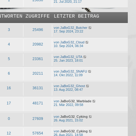
21. Jul 2020, 21:17
NTWORTEN
ZUGRIFFE
LETZTER BEITRAG
von
JaBoG32_Butcher
3
25496
17. Sep 2024, 23:22
von
JaBoG32_Cloud
4
20982
10. Sep 2024, 06:34
von
JaBoG32_UTA
5
23361
25. Jan 2023, 18:01
von
JaBoG32_SNAFU
6
20211
14. Okt 2022, 11:09
von
JaBoG32_Ghost
16
36131
13. Aug 2022, 08:47
von
JaBoG32_Warblade
17
48171
21. Mär 2022, 09:58
von
JaBoG32_Cyking
0
27609
26. Aug 2021, 15:02
von
JaBoG32_Cyking
12
57654
26. Aug 2021, 14:58