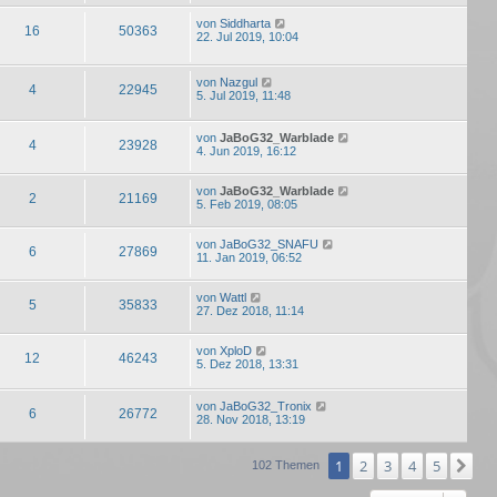
von
Siddharta
16
50363
22. Jul 2019, 10:04
von
Nazgul
4
22945
5. Jul 2019, 11:48
von
JaBoG32_Warblade
4
23928
4. Jun 2019, 16:12
von
JaBoG32_Warblade
2
21169
5. Feb 2019, 08:05
von
JaBoG32_SNAFU
6
27869
11. Jan 2019, 06:52
von
Wattl
5
35833
27. Dez 2018, 11:14
von
XploD
12
46243
5. Dez 2018, 13:31
von
JaBoG32_Tronix
6
26772
28. Nov 2018, 13:19
1
2
3
4
5
Nä
102 Themen