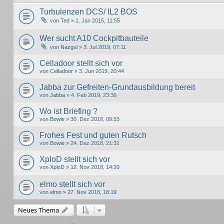
Turbulenzen DCS/ IL2 BOS
von
Ted
» 1. Jan 2015, 11:55
Wer sucht A10 Cockpitbauteile
von
Nazgul
» 3. Jul 2019, 07:11
Celladoor stellt sich vor
von
Celladoor
» 3. Jun 2019, 20:44
Jabba zur Gefreiten-Grundausbildung bereit
von
Jabba
» 4. Feb 2019, 23:36
Wo ist Briefing ?
von
Bowie
» 30. Dez 2018, 09:53
Frohes Fest und guten Rutsch
von
Bowie
» 24. Dez 2018, 21:32
XploD stellt sich vor
von
XploD
» 12. Nov 2018, 14:20
elmo stellt sich vor
von
elmo
» 27. Nov 2018, 18:19
Neues Thema