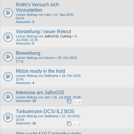
Rothi's Versuch sich
Vorzustellen
Letzter Beitrag von
rothi
«
12. Sep 2020,
04:24
Antworten:
3
Vorstellung / neuer Rekrut
Letzter Beitrag von
JaBoG32_Cyking
«
9.
Jul 2020, 12:35
Antworten:
5
Bewerbung
Letzter Beitrag von
Gecko
«
28. Okt 2019,
17:11
Mütze ready in the hold
Letzter Beitrag von
Siddharta
«
18. Okt 2019,
11:42
Antworten:
4
Interesse am JaBoG32
Letzter Beitrag von
Jah
«
26. Jul 2019, 15:06
Antworten:
15
1
2
Turbulenzen DCS/ IL2 BOS
Letzter Beitrag von
Siddharta
«
22. Jul 2019,
10:04
Antworten:
16
1
2
Wer sucht A10 Cockpitbauteile