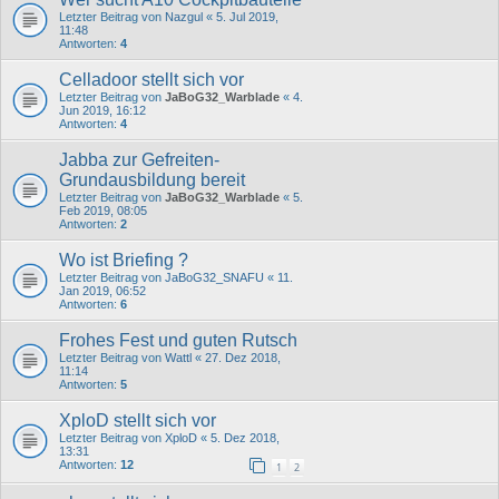
Letzter Beitrag von
Nazgul
«
5. Jul 2019,
11:48
Antworten:
4
Celladoor stellt sich vor
Letzter Beitrag von
JaBoG32_Warblade
«
4.
Jun 2019, 16:12
Antworten:
4
Jabba zur Gefreiten-
Grundausbildung bereit
Letzter Beitrag von
JaBoG32_Warblade
«
5.
Feb 2019, 08:05
Antworten:
2
Wo ist Briefing ?
Letzter Beitrag von
JaBoG32_SNAFU
«
11.
Jan 2019, 06:52
Antworten:
6
Frohes Fest und guten Rutsch
Letzter Beitrag von
Wattl
«
27. Dez 2018,
11:14
Antworten:
5
XploD stellt sich vor
Letzter Beitrag von
XploD
«
5. Dez 2018,
13:31
Antworten:
12
1
2