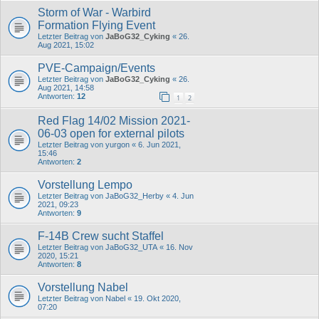
Storm of War - Warbird
Formation Flying Event
Letzter Beitrag von
JaBoG32_Cyking
«
26.
Aug 2021, 15:02
PVE-Campaign/Events
Letzter Beitrag von
JaBoG32_Cyking
«
26.
Aug 2021, 14:58
Antworten:
12
1
2
Red Flag 14/02 Mission 2021-
06-03 open for external pilots
Letzter Beitrag von
yurgon
«
6. Jun 2021,
15:46
Antworten:
2
Vorstellung Lempo
Letzter Beitrag von
JaBoG32_Herby
«
4. Jun
2021, 09:23
Antworten:
9
F-14B Crew sucht Staffel
Letzter Beitrag von
JaBoG32_UTA
«
16. Nov
2020, 15:21
Antworten:
8
Vorstellung Nabel
Letzter Beitrag von
Nabel
«
19. Okt 2020,
07:20