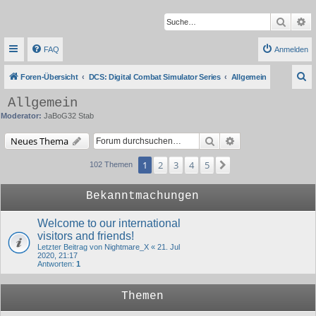
Suche
Er
FAQ
Anmelden
S
Foren-Übersicht
DCS: Digital Combat Simulator Series
Allgemein
u
Allgemein
c
Moderator:
JaBoG32 Stab
h
Suche
Erweiterte Suche
Neues Thema
e
1
2
3
4
5
Nächste
102 Themen
Bekanntmachungen
Welcome to our international
visitors and friends!
Letzter Beitrag von
Nightmare_X
«
21. Jul
2020, 21:17
Antworten:
1
Themen