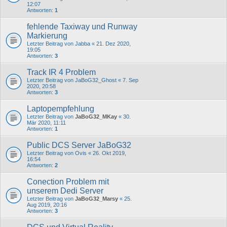
12:07
Antworten:
1
fehlende Taxiway und Runway
Markierung
Letzter Beitrag von
Jabba
«
21. Dez 2020,
19:05
Antworten:
3
Track IR 4 Problem
Letzter Beitrag von
JaBoG32_Ghost
«
7. Sep
2020, 20:58
Antworten:
3
Laptopempfehlung
Letzter Beitrag von
JaBoG32_MKay
«
30.
Mär 2020, 11:11
Antworten:
1
Public DCS Server JaBoG32
Letzter Beitrag von
Ovis
«
26. Okt 2019,
16:54
Antworten:
2
Conection Problem mit
unserem Dedi Server
Letzter Beitrag von
JaBoG32_Marsy
«
25.
Aug 2019, 20:16
Antworten:
3