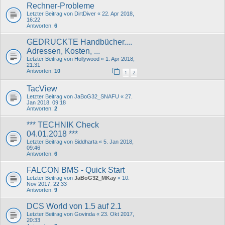
Rechner-Probleme
Letzter Beitrag von
DirtDiver
«
22. Apr 2018,
16:22
Antworten:
6
GEDRUCKTE Handbücher....
Adressen, Kosten, ...
Letzter Beitrag von
Hollywood
«
1. Apr 2018,
21:31
Antworten:
10
1
2
TacView
Letzter Beitrag von
JaBoG32_SNAFU
«
27.
Jan 2018, 09:18
Antworten:
2
*** TECHNIK Check
04.01.2018 ***
Letzter Beitrag von
Siddharta
«
5. Jan 2018,
09:46
Antworten:
6
FALCON BMS - Quick Start
Letzter Beitrag von
JaBoG32_MKay
«
10.
Nov 2017, 22:33
Antworten:
9
DCS World von 1.5 auf 2.1
Letzter Beitrag von
Govinda
«
23. Okt 2017,
20:33