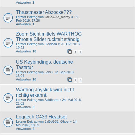
Antworten:
2
Thrustmaster Abzocke???
Letzter Beitrag von
JaBoG32_Marsy
«
13.
Feb 2019, 17:26
Antworten:
1
Zoom Sicht mittels WARTHOG
Throttle Slider rucktelt ständig
Letzter Beitrag von
Govinda
«
20. Okt 2018,
19:23
Antworten:
10
1
2
US Keybindings, deutsche
Tastatur
Letzter Beitrag von
Loki
«
12. Sep 2018,
13:04
Antworten:
10
1
2
Warthog Joystick wird nicht
richtig erkannt.
Letzter Beitrag von
Siddharta
«
24. Mai 2018,
21:02
Antworten:
3
Logitech G433 Headset
Letzter Beitrag von
JaBoG32_Ghost
«
14.
Mai 2018, 19:59
Antworten:
4