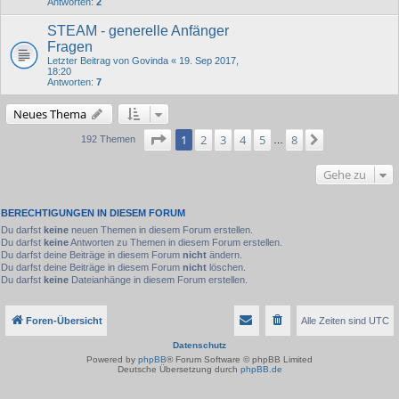
Antworten:
2
STEAM - generelle Anfänger
Fragen
Letzter Beitrag von
Govinda
«
19. Sep 2017,
18:20
Antworten:
7
Neues Thema
Seite
1
von
8
1
2
3
4
5
8
Nächste
192 Themen
…
Gehe zu
BERECHTIGUNGEN IN DIESEM FORUM
Du darfst
keine
neuen Themen in diesem Forum erstellen.
Du darfst
keine
Antworten zu Themen in diesem Forum erstellen.
Du darfst deine Beiträge in diesem Forum
nicht
ändern.
Du darfst deine Beiträge in diesem Forum
nicht
löschen.
Du darfst
keine
Dateianhänge in diesem Forum erstellen.
Foren-Übersicht
Alle Zeiten sind
UTC
Datenschutz
Powered by
phpBB
® Forum Software © phpBB Limited
Deutsche Übersetzung durch
phpBB.de