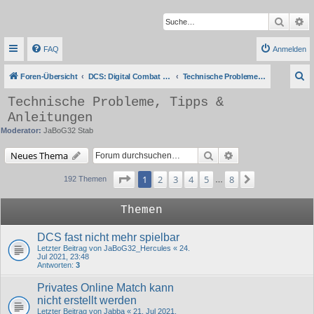
Suche
Er
FAQ
Anmelden
S
Foren-Übersicht
DCS: Digital Combat Simulator Series
Technische Probleme, Tipps & Anleitungen
u
Technische Probleme, Tipps &
c
Anleitungen
h
Moderator:
JaBoG32 Stab
e
Suche
Erweiterte Suche
Neues Thema
Seite
1
von
8
1
2
3
4
5
8
Nächste
192 Themen
…
Themen
DCS fast nicht mehr spielbar
Letzter Beitrag von
JaBoG32_Hercules
«
24.
Jul 2021, 23:48
Antworten:
3
Privates Online Match kann
nicht erstellt werden
Letzter Beitrag von
Jabba
«
21. Jul 2021,