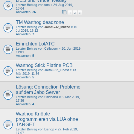
DCS und Virtual Reality
Letzter Beitrag von
toto
«
24. Aug 2019,
18:04
Antworten:
26
1
2
3
TM Warthog deadzone
Letzter Beitrag von
JaBoG32_Mütze
«
10.
Jul 2019, 18:12
Antworten:
7
Einrichten LotATC
Letzter Beitrag von
Celladoor
«
20. Jun 2019,
11:09
Antworten:
5
Warthog Stick Platine PCB
Letzter Beitrag von
JaBoG32_Ghost
«
13.
Mär 2019, 11:36
Antworten:
5
Lösung: Connection Probleme
auf dem Jabo Server
Letzter Beitrag von
Siddharta
«
5. Mär 2019,
17:36
Antworten:
4
Warthog Knöpfe
programmieren via LUA ohne
TARGET
Letzter Beitrag von
Bishop
«
27. Feb 2019,
17:07