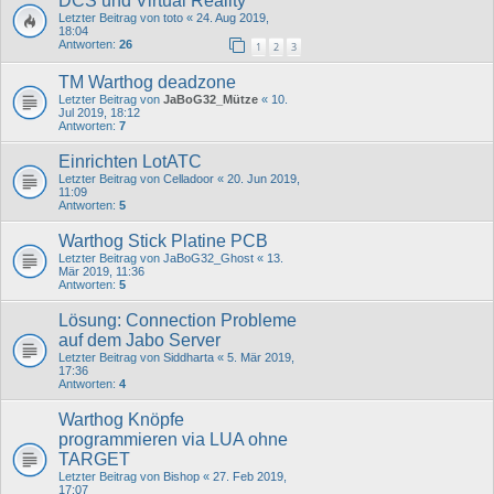
DCS und Virtual Reality
Letzter Beitrag von
toto
«
24. Aug 2019,
18:04
Antworten:
26
1
2
3
TM Warthog deadzone
Letzter Beitrag von
JaBoG32_Mütze
«
10.
Jul 2019, 18:12
Antworten:
7
Einrichten LotATC
Letzter Beitrag von
Celladoor
«
20. Jun 2019,
11:09
Antworten:
5
Warthog Stick Platine PCB
Letzter Beitrag von
JaBoG32_Ghost
«
13.
Mär 2019, 11:36
Antworten:
5
Lösung: Connection Probleme
auf dem Jabo Server
Letzter Beitrag von
Siddharta
«
5. Mär 2019,
17:36
Antworten:
4
Warthog Knöpfe
programmieren via LUA ohne
TARGET
Letzter Beitrag von
Bishop
«
27. Feb 2019,
17:07