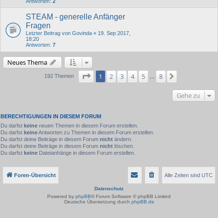
Antworten:
2
STEAM - generelle Anfänger
Fragen
Letzter Beitrag von
Govinda
«
19. Sep 2017,
18:20
Antworten:
7
Neues Thema
Seite
1
von
8
1
2
3
4
5
8
Nächste
192 Themen
…
Gehe zu
BERECHTIGUNGEN IN DIESEM FORUM
Du darfst
keine
neuen Themen in diesem Forum erstellen.
Du darfst
keine
Antworten zu Themen in diesem Forum erstellen.
Du darfst deine Beiträge in diesem Forum
nicht
ändern.
Du darfst deine Beiträge in diesem Forum
nicht
löschen.
Du darfst
keine
Dateianhänge in diesem Forum erstellen.
Foren-Übersicht
Alle Zeiten sind
UTC
Datenschutz
Powered by
phpBB
® Forum Software © phpBB Limited
Deutsche Übersetzung durch
phpBB.de