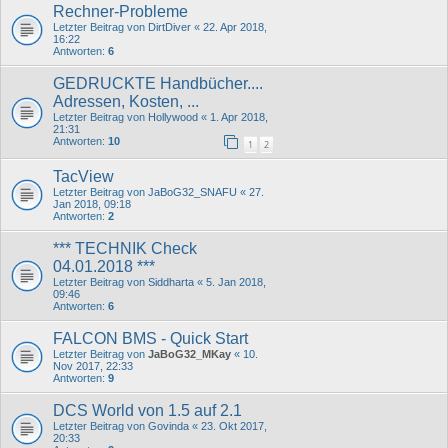
Rechner-Probleme
Letzter Beitrag von
DirtDiver
«
22. Apr 2018,
16:22
Antworten:
6
GEDRUCKTE Handbücher....
Adressen, Kosten, ...
Letzter Beitrag von
Hollywood
«
1. Apr 2018,
21:31
Antworten:
10
1
2
TacView
Letzter Beitrag von
JaBoG32_SNAFU
«
27.
Jan 2018, 09:18
Antworten:
2
*** TECHNIK Check
04.01.2018 ***
Letzter Beitrag von
Siddharta
«
5. Jan 2018,
09:46
Antworten:
6
FALCON BMS - Quick Start
Letzter Beitrag von
JaBoG32_MKay
«
10.
Nov 2017, 22:33
Antworten:
9
DCS World von 1.5 auf 2.1
Letzter Beitrag von
Govinda
«
23. Okt 2017,
20:33