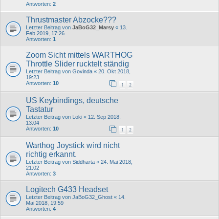
Antworten:
2
Thrustmaster Abzocke???
Letzter Beitrag von
JaBoG32_Marsy
«
13.
Feb 2019, 17:26
Antworten:
1
Zoom Sicht mittels WARTHOG
Throttle Slider rucktelt ständig
Letzter Beitrag von
Govinda
«
20. Okt 2018,
19:23
Antworten:
10
1
2
US Keybindings, deutsche
Tastatur
Letzter Beitrag von
Loki
«
12. Sep 2018,
13:04
Antworten:
10
1
2
Warthog Joystick wird nicht
richtig erkannt.
Letzter Beitrag von
Siddharta
«
24. Mai 2018,
21:02
Antworten:
3
Logitech G433 Headset
Letzter Beitrag von
JaBoG32_Ghost
«
14.
Mai 2018, 19:59
Antworten:
4