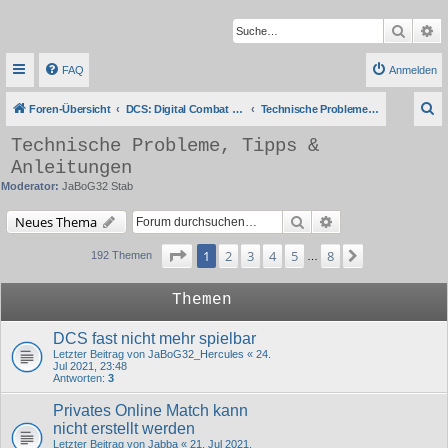
Suche
Er
FAQ
Anmelden
S
Foren-Übersicht
DCS: Digital Combat Simulator Series
Technische Probleme, Tipps & Anleitungen
u
Technische Probleme, Tipps &
c
Anleitungen
h
Moderator:
JaBoG32 Stab
e
Suche
Erweiterte Suche
Neues Thema
Seite
1
von
8
1
2
3
4
5
8
Nächste
192 Themen
…
Themen
DCS fast nicht mehr spielbar
Letzter Beitrag von
JaBoG32_Hercules
«
24.
Jul 2021, 23:48
Antworten:
3
Privates Online Match kann
nicht erstellt werden
Letzter Beitrag von
Jabba
«
21. Jul 2021,