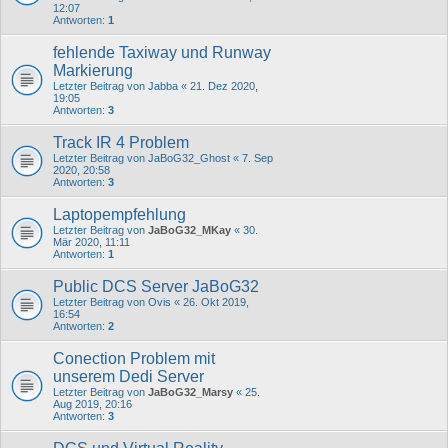
12:07
Antworten:
1
fehlende Taxiway und Runway
Markierung
Letzter Beitrag von
Jabba
«
21. Dez 2020,
19:05
Antworten:
3
Track IR 4 Problem
Letzter Beitrag von
JaBoG32_Ghost
«
7. Sep
2020, 20:58
Antworten:
3
Laptopempfehlung
Letzter Beitrag von
JaBoG32_MKay
«
30.
Mär 2020, 11:11
Antworten:
1
Public DCS Server JaBoG32
Letzter Beitrag von
Ovis
«
26. Okt 2019,
16:54
Antworten:
2
Conection Problem mit
unserem Dedi Server
Letzter Beitrag von
JaBoG32_Marsy
«
25.
Aug 2019, 20:16
Antworten:
3