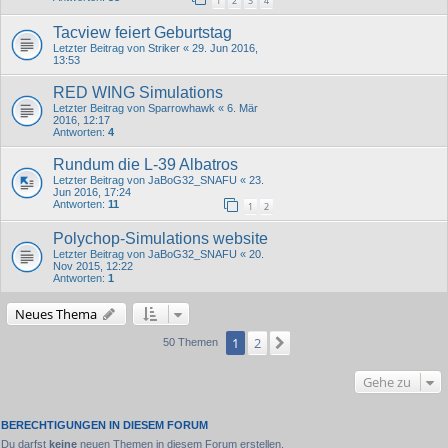
1
2
3
4
Tacview feiert Geburtstag
Letzter Beitrag von
Striker
«
29. Jun 2016,
13:53
RED WING Simulations
Letzter Beitrag von
Sparrowhawk
«
6. Mär
2016, 12:17
Antworten:
4
Rundum die L-39 Albatros
Letzter Beitrag von
JaBoG32_SNAFU
«
23.
Jun 2016, 17:24
Antworten:
11
1
2
Polychop-Simulations website
Letzter Beitrag von
JaBoG32_SNAFU
«
20.
Nov 2015, 12:22
Antworten:
1
Neues Thema
1
2
Nächste
50 Themen
Gehe zu
BERECHTIGUNGEN IN DIESEM FORUM
Du darfst
keine
neuen Themen in diesem Forum erstellen.