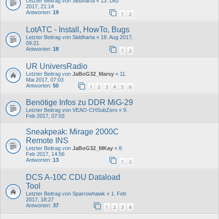
Letzter Beitrag von
Siddharta
«
13. Dez
2017, 21:14
Antworten:
19
1
2
LotATC - Install, HowTo, Bugs
Letzter Beitrag von
Siddharta
«
18. Aug 2017,
09:21
Antworten:
18
1
2
UR UniversRadio
Letzter Beitrag von
JaBoG32_Marsy
«
11.
Mai 2017, 07:03
Antworten:
50
1
2
3
4
5
6
Benötige Infos zu DDR MiG-29
Letzter Beitrag von
VEAO-CHSubZero
«
9.
Feb 2017, 07:03
Sneakpeak: Mirage 2000C
Remote INS
Letzter Beitrag von
JaBoG32_MKay
«
8.
Feb 2017, 14:56
Antworten:
13
1
2
DCS A-10C CDU Dataload
Tool
Letzter Beitrag von
Sparrowhawk
«
1. Feb
2017, 18:27
Antworten:
37
1
2
3
4