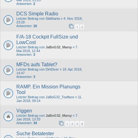
Mär 2019, 23:25
Antworten:
2
DCS Simple Radio
Letzter Beitrag von
Siddharta
«
4. Nov 2018,
23:29
Antworten:
16
1
2
F/A-18 Cockpit FullSize und
LowCost
Letzter Beitrag von
JaBoG32_Marsy
«
7.
Mai 2018, 12:44
Antworten:
3
MFDs aufs Tablet?
Letzter Beitrag von
DirtDiver
«
18. Apr 2018,
14:47
Antworten:
3
RAMP. Ein Mission Planungs
Tool
Letzter Beitrag von
JaBoG32_Toolface
«
11.
Jan 2018, 09:14
Viggen
Letzter Beitrag von
JaBoG32_Marsy
«
7.
Jan 2018, 13:33
Antworten:
34
1
2
3
4
Suche Betatester