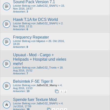
Sound Pack Version 7.1
Letzter Beitrag von
JaBoG32_SNAFU
«
15.
Nov 2016, 18:57
Antworten:
3
Hawk T.1A for DCS World
Letzter Beitrag von
JaBoG32_SNAFU
«
2.
Nov 2016, 12:11
Antworten:
6
Frequency Repeater
Letzter Beitrag von
bilgatus
«
26. Okt 2016,
18:20
Antworten:
8
Upuaut - Mod - Cargo +
Helipads + Hospital und vieles
mehr!
Letzter Beitrag von
JaBoG32_Tronix
«
18.
Aug 2016, 15:52
Antworten:
7
Belsimtek F-5E Tiger II
Letzter Beitrag von
JaBoG32_Marsy
«
4.
Aug 2016, 13:53
Antworten:
10
1
2
Spende fuer Texture Mod
Letzter Beitrag von
JaBoG32_SNAFU
«
4.
Jul 2016, 17:59
Antworten:
38