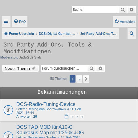
Suche
Er
FAQ
Anmelden
S
Foren-Übersicht
DCS: Digital Combat Simulator Series
3rd-Party-Add-Ons, Tools & Modifikationen
u
3rd-Party-Add-Ons, Tools &
c
Modifikationen
h
Moderator:
JaBoG32 Stab
e
Suche
Erweiterte Suche
Neues Thema
1
2
Nächste
50 Themen
Bekanntmachungen
DCS-Radio-Tuning-Device
Letzter Beitrag von
Sparrowhawk
«
11. Feb
2021, 16:44
Antworten:
20
1
2
3
DCS TAD MOD für A10-C
Kaukasus Map mit 1:250k JOG
Letzter Beitrag von
Gopher
«
15. Feb 2018,