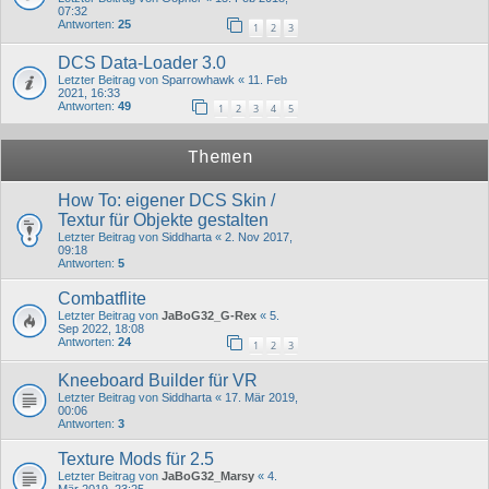
07:32
Antworten:
25
1
2
3
DCS Data-Loader 3.0
Letzter Beitrag von
Sparrowhawk
«
11. Feb
2021, 16:33
Antworten:
49
1
2
3
4
5
Themen
How To: eigener DCS Skin /
Textur für Objekte gestalten
Letzter Beitrag von
Siddharta
«
2. Nov 2017,
09:18
Antworten:
5
Combatflite
Letzter Beitrag von
JaBoG32_G-Rex
«
5.
Sep 2022, 18:08
Antworten:
24
1
2
3
Kneeboard Builder für VR
Letzter Beitrag von
Siddharta
«
17. Mär 2019,
00:06
Antworten:
3
Texture Mods für 2.5
Letzter Beitrag von
JaBoG32_Marsy
«
4.