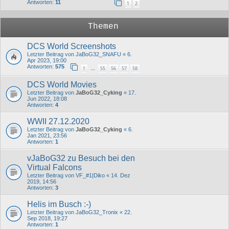
Antworten:
11
1
2
Themen
DCS World Screenshots
Letzter Beitrag von
JaBoG32_SNAFU
«
6.
Apr 2023, 19:00
Antworten:
575
1
55
56
57
58
…
DCS World Movies
Letzter Beitrag von
JaBoG32_Cyking
«
17.
Jun 2022, 18:08
Antworten:
4
WWII 27.12.2020
Letzter Beitrag von
JaBoG32_Cyking
«
6.
Jan 2021, 23:56
Antworten:
1
vJaBoG32 zu Besuch bei den
Virtual Falcons
Letzter Beitrag von
VF_#1|Diko
«
14. Dez
2019, 14:56
Antworten:
3
Helis im Busch :-)
Letzter Beitrag von
JaBoG32_Tronix
«
22.
Sep 2018, 19:27
Antworten:
1