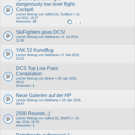
dangerously low level flight:
Cockpit!
Letzter Beitrag von
JaBoG32_Toolface
«
11.
Jul 2016, 18:27
Antworten:
10
1
2
SkiFighters goas DCS!
Letzter Beitrag von
Siddharta
«
6. Jul 2016,
11:08
YAK 52 Kunstflug
Letzter Beitrag von
Siddharta
«
5. Mai 2016,
23:20
DCS Top Low Pass
Compilation
Letzter Beitrag von
Striker
«
30. Apr 2016,
08:51
Antworten:
1
Neue Galerien auf der HP
Letzter Beitrag von
Siddharta
«
25. Apr 2016,
09:47
2500 Rounds..;)
Letzter Beitrag von
JaBoG32_SNAFU
«
19.
Apr 2016, 18:35
Antworten:
1