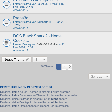
Rotorheads aufgepasst :)
Letzter Beitrag von
JaBoG32_Tronix
«
16.
Feb 2016, 20:39
Antworten:
2
Prepa3d
Letzter Beitrag von
Siddharta
«
13. Jan 2015,
18:46
Antworten:
4
DCS Black Shark 2 - Home
Cockpit…
Letzter Beitrag von
JaBoG32_G-Rex
«
12.
Nov 2014, 13:37
Antworten:
1
Neues Thema
1
2
Nächste
46 Themen
Gehe zu
BERECHTIGUNGEN IN DIESEM FORUM
Du darfst
keine
neuen Themen in diesem Forum erstellen.
Du darfst
keine
Antworten zu Themen in diesem Forum erstellen.
Du darfst deine Beiträge in diesem Forum
nicht
ändern.
Du darfst deine Beiträge in diesem Forum
nicht
löschen.
Du darfst
keine
Dateianhänge in diesem Forum erstellen.