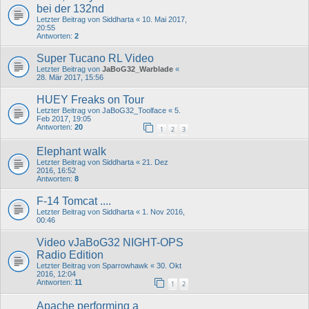
bei der 132nd
Letzter Beitrag von
Siddharta
«
10. Mai 2017,
20:55
Antworten:
2
Super Tucano RL Video
Letzter Beitrag von
JaBoG32_Warblade
«
28. Mär 2017, 15:56
HUEY Freaks on Tour
Letzter Beitrag von
JaBoG32_Toolface
«
5.
Feb 2017, 19:05
Antworten:
20
1
2
3
Elephant walk
Letzter Beitrag von
Siddharta
«
21. Dez
2016, 16:52
Antworten:
8
F-14 Tomcat ....
Letzter Beitrag von
Siddharta
«
1. Nov 2016,
00:46
Video vJaBoG32 NIGHT-OPS
Radio Edition
Letzter Beitrag von
Sparrowhawk
«
30. Okt
2016, 12:04
Antworten:
11
1
2
Apache performing a