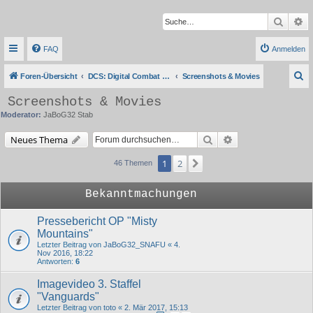
Suche
Er
FAQ
Anmelden
S
Foren-Übersicht
DCS: Digital Combat Simulator Series
Screenshots & Movies
u
Screenshots & Movies
c
Moderator:
JaBoG32 Stab
h
Suche
Erweiterte Suche
Neues Thema
e
1
2
Nächste
46 Themen
Bekanntmachungen
Pressebericht OP "Misty
Mountains"
Letzter Beitrag von
JaBoG32_SNAFU
«
4.
Nov 2016, 18:22
Antworten:
6
Imagevideo 3. Staffel
"Vanguards"
Letzter Beitrag von
toto
«
2. Mär 2017, 15:13