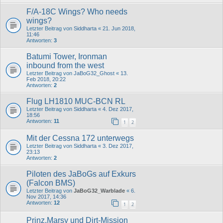
F/A-18C Wings? Who needs
wings?
Letzter Beitrag von
Siddharta
«
21. Jun 2018,
11:46
Antworten:
3
Batumi Tower, Ironman
inbound from the west
Letzter Beitrag von
JaBoG32_Ghost
«
13.
Feb 2018, 20:22
Antworten:
2
Flug LH1810 MUC-BCN RL
Letzter Beitrag von
Siddharta
«
4. Dez 2017,
18:56
Antworten:
11
1
2
Mit der Cessna 172 unterwegs
Letzter Beitrag von
Siddharta
«
3. Dez 2017,
23:13
Antworten:
2
Piloten des JaBoGs auf Exkurs
(Falcon BMS)
Letzter Beitrag von
JaBoG32_Warblade
«
6.
Nov 2017, 14:36
Antworten:
12
1
2
Prinz,Marsy und Dirt-Mission