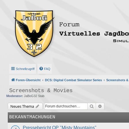
Schnellzugriff
FAQ
Foren-Übersicht
DCS: Digital Combat Simulator Series
Screenshots &
Screenshots & Movies
Moderator:
JaBoG32 Stab
Suche
Erweiterte Suc
Neues Thema
BEKANNTMACHUNGEN
Pressebericht OP "Misty Mountains"