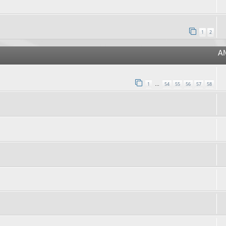
1
2
A
1
54
55
56
57
58
…