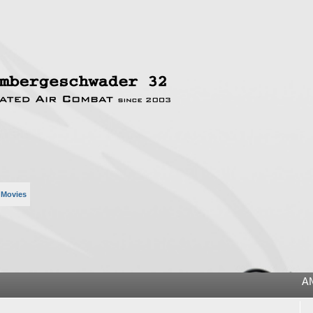
 Movies
he
A