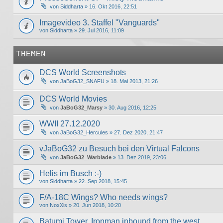
von
Siddharta
» 16. Okt 2016, 22:51
Imagevideo 3. Staffel "Vanguards"
von
Siddharta
» 29. Jul 2016, 11:09
THEMEN
DCS World Screenshots
von
JaBoG32_SNAFU
» 18. Mai 2013, 21:26
DCS World Movies
von
JaBoG32_Marsy
» 30. Aug 2016, 12:25
WWII 27.12.2020
von
JaBoG32_Hercules
» 27. Dez 2020, 21:47
vJaBoG32 zu Besuch bei den Virtual Falcons
von
JaBoG32_Warblade
» 13. Dez 2019, 23:06
Helis im Busch :-)
von
Siddharta
» 22. Sep 2018, 15:45
F/A-18C Wings? Who needs wings?
von
NoxXis
» 20. Jun 2018, 10:20
Batumi Tower, Ironman inbound from the west