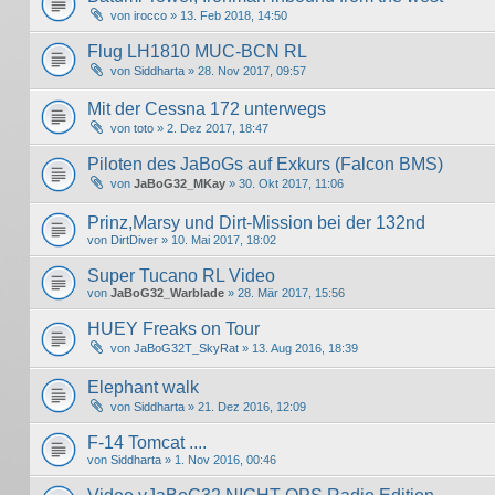
von
irocco
» 13. Feb 2018, 14:50
Flug LH1810 MUC-BCN RL
von
Siddharta
» 28. Nov 2017, 09:57
Mit der Cessna 172 unterwegs
von
toto
» 2. Dez 2017, 18:47
Piloten des JaBoGs auf Exkurs (Falcon BMS)
von
JaBoG32_MKay
» 30. Okt 2017, 11:06
Prinz,Marsy und Dirt-Mission bei der 132nd
von
DirtDiver
» 10. Mai 2017, 18:02
Super Tucano RL Video
von
JaBoG32_Warblade
» 28. Mär 2017, 15:56
HUEY Freaks on Tour
von
JaBoG32T_SkyRat
» 13. Aug 2016, 18:39
Elephant walk
von
Siddharta
» 21. Dez 2016, 12:09
F-14 Tomcat ....
von
Siddharta
» 1. Nov 2016, 00:46