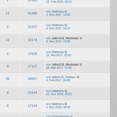
2
17683
13. Feb 2018, 20:22
von
Siddharta
11
41486
4. Dez 2017, 18:56
von
Siddharta
2
21337
3. Dez 2017, 23:13
von
JaBoG32_Warblade
12
32174
6. Nov 2017, 14:36
von
Siddharta
2
17628
10. Mai 2017, 20:55
von
JaBoG32_Warblade
0
17157
28. Mär 2017, 15:56
von
JaBoG32_Toolface
20
49507
5. Feb 2017, 19:05
von
Siddharta
8
25144
21. Dez 2016, 16:52
von
Siddharta
0
17144
1. Nov 2016, 00:46
von
Sparrowhawk