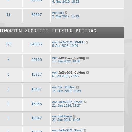
4. Nov 2016, 18:22
von
toto
11
36367
2. Mär 2017, 15:13
NTWORTEN
ZUGRIFFE
LETZTER BEITRAG
von
JaBoG32_SNAFU
575
543672
6. Apr 2023, 19:00
von
JaBoG32_Cyking
4
20600
17. Jun 2022, 18:08
von
JaBoG32_Cyking
1
15327
6. Jan 2021, 23:56
von
VF_#1|Diko
3
16487
14. Dez 2019, 14:56
von
JaBoG32_Tronix
1
16955
22. Sep 2018, 19:27
von
Siddharta
3
19847
21. Jun 2018, 11:46
von
JaBoG32_Ghost