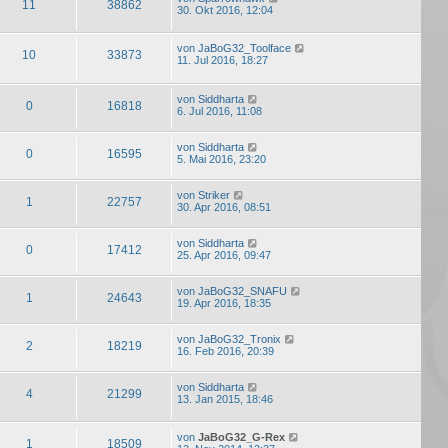
11
38862
30. Okt 2016, 12:04
von
JaBoG32_Toolface
10
33873
11. Jul 2016, 18:27
von
Siddharta
0
16818
6. Jul 2016, 11:08
von
Siddharta
0
16595
5. Mai 2016, 23:20
von
Striker
1
22757
30. Apr 2016, 08:51
von
Siddharta
0
17412
25. Apr 2016, 09:47
von
JaBoG32_SNAFU
1
24643
19. Apr 2016, 18:35
von
JaBoG32_Tronix
2
18219
16. Feb 2016, 20:39
von
Siddharta
4
21299
13. Jan 2015, 18:46
von
JaBoG32_G-Rex
1
18509