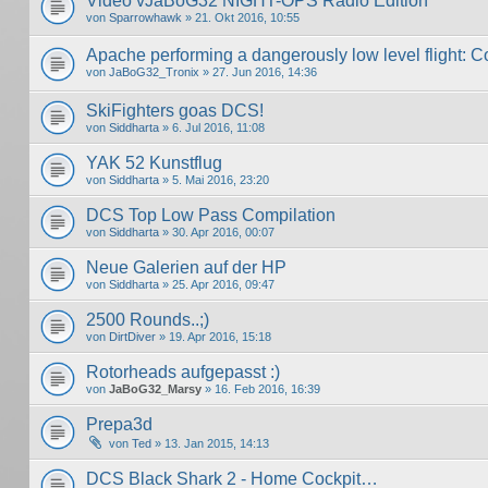
Video vJaBoG32 NIGHT-OPS Radio Edition
von
Sparrowhawk
» 21. Okt 2016, 10:55
Apache performing a dangerously low level flight: Co
von
JaBoG32_Tronix
» 27. Jun 2016, 14:36
SkiFighters goas DCS!
von
Siddharta
» 6. Jul 2016, 11:08
YAK 52 Kunstflug
von
Siddharta
» 5. Mai 2016, 23:20
DCS Top Low Pass Compilation
von
Siddharta
» 30. Apr 2016, 00:07
Neue Galerien auf der HP
von
Siddharta
» 25. Apr 2016, 09:47
2500 Rounds..;)
von
DirtDiver
» 19. Apr 2016, 15:18
Rotorheads aufgepasst :)
von
JaBoG32_Marsy
» 16. Feb 2016, 16:39
Prepa3d
von
Ted
» 13. Jan 2015, 14:13
DCS Black Shark 2 - Home Cockpit…