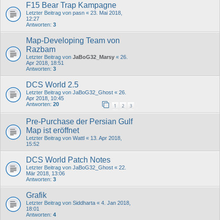
F15 Bear Trap Kampagne
Letzter Beitrag von
pasn
«
23. Mai 2018,
12:27
Antworten:
3
Map-Developing Team von
Razbam
Letzter Beitrag von
JaBoG32_Marsy
«
26.
Apr 2018, 18:51
Antworten:
3
DCS World 2.5
Letzter Beitrag von
JaBoG32_Ghost
«
26.
Apr 2018, 10:45
Antworten:
20
1
2
3
Pre-Purchase der Persian Gulf
Map ist eröffnet
Letzter Beitrag von
Wattl
«
13. Apr 2018,
15:52
DCS World Patch Notes
Letzter Beitrag von
JaBoG32_Ghost
«
22.
Mär 2018, 13:06
Antworten:
3
Grafik
Letzter Beitrag von
Siddharta
«
4. Jan 2018,
18:01
Antworten:
4