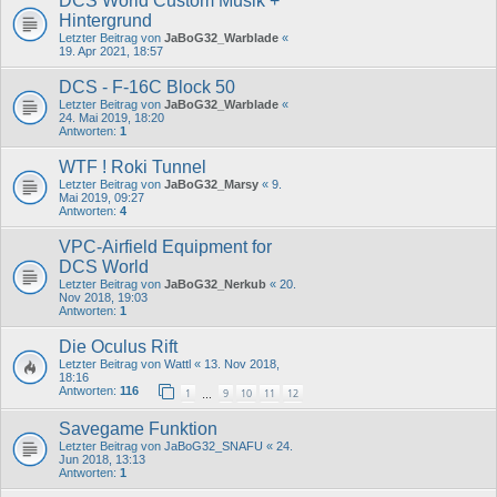
DCS World Custom Musik +
Hintergrund
Letzter Beitrag von
JaBoG32_Warblade
«
19. Apr 2021, 18:57
DCS - F-16C Block 50
Letzter Beitrag von
JaBoG32_Warblade
«
24. Mai 2019, 18:20
Antworten:
1
WTF ! Roki Tunnel
Letzter Beitrag von
JaBoG32_Marsy
«
9.
Mai 2019, 09:27
Antworten:
4
VPC-Airfield Equipment for
DCS World
Letzter Beitrag von
JaBoG32_Nerkub
«
20.
Nov 2018, 19:03
Antworten:
1
Die Oculus Rift
Letzter Beitrag von
Wattl
«
13. Nov 2018,
18:16
Antworten:
116
1
9
10
11
12
…
Savegame Funktion
Letzter Beitrag von
JaBoG32_SNAFU
«
24.
Jun 2018, 13:13
Antworten:
1