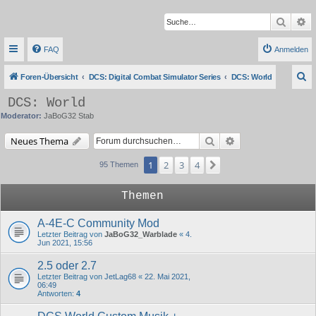
Suche
Er
FAQ
Anmelden
S
Foren-Übersicht
DCS: Digital Combat Simulator Series
DCS: World
u
DCS: World
c
Moderator:
JaBoG32 Stab
h
Suche
Erweiterte Suche
Neues Thema
e
1
2
3
4
Nächste
95 Themen
Themen
A-4E-C Community Mod
Letzter Beitrag von
JaBoG32_Warblade
«
4.
Jun 2021, 15:56
2.5 oder 2.7
Letzter Beitrag von
JetLag68
«
22. Mai 2021,
06:49
Antworten:
4