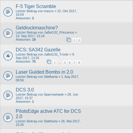
F-5 Tiger Scramble
Letzter Beitrag von
maxxs
«
22. Okt 2017,
15:04
Antworten:
2
Geldruckmaschine?
Letzter Beitrag von
JaBoG32_Prinzartus
«
13. Sep 2017, 13:16
Antworten:
19
1
2
DCS: SA342 Gazelle
Letzter Beitrag von
JaBoG32_Tronix
«
9.
Sep 2017, 13:26
Antworten:
75
1
5
6
7
8
…
Laser Guided Bombs in 2.0
Letzter Beitrag von
Siddharta
«
1. Aug 2017,
08:56
DCS 3.0
Letzter Beitrag von
Sparrowhawk
«
28. Jun
2017, 15:37
Antworten:
1
PilotsEdge active ATC for DCS
2.0
Letzter Beitrag von
Siddharta
«
26. Mai 2017,
23:35