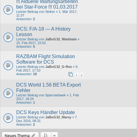
!!! Aktuelle Wartungsarbeiten
bei Star-Force !!! 01.03.2017
Letzter Beitrag von
Striker
«
1. Mär 2017,
11:37
Antworten:
2
DCS: F/A-18 — A History
Lesson
Letzter Beitrag von
JaBoG32_Warblade
«
15. Feb 2017, 15:52
Antworten:
5
RAZBAM Flight Simulation
Software for DCS
Letzter Beitrag von
JaBoG32_G-Rex
«
9.
Feb 2017, 17:10
Antworten:
19
1
2
DCS World 1.56 BETA Export
Fehler
Letzter Beitrag von
Sparrowhawk
«
1. Feb
2017, 18:24
Antworten:
1
DCS Keys Händler Update
Letzter Beitrag von
JaBoG32_Marsy
«
7.
Dez 2016, 08:31
Antworten:
2
Neues Thema