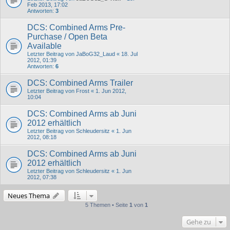
Feb 2013, 17:02
Antworten:
3
DCS: Combined Arms Pre-
Purchase / Open Beta
Available
Letzter Beitrag von
JaBoG32_Laud
«
18. Jul
2012, 01:39
Antworten:
6
DCS: Combined Arms Trailer
Letzter Beitrag von
Frost
«
1. Jun 2012,
10:04
DCS: Combined Arms ab Juni
2012 erhältlich
Letzter Beitrag von
Schleudersitz
«
1. Jun
2012, 08:18
DCS: Combined Arms ab Juni
2012 erhältlich
Letzter Beitrag von
Schleudersitz
«
1. Jun
2012, 07:38
Neues Thema
5 Themen • Seite
1
von
1
Gehe zu