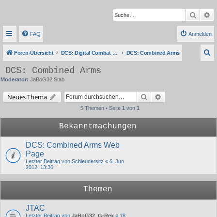
Suche
Er
FAQ
Anmelden
S
Foren-Übersicht
DCS: Digital Combat Simulator Series
DCS: Combined Arms
u
DCS: Combined Arms
c
Moderator:
JaBoG32 Stab
h
Suche
Erweiterte Suche
Neues Thema
e
5 Themen • Seite
1
von
1
Bekanntmachungen
DCS: Combined Arms Web
Page
Letzter Beitrag von
Schleudersitz
«
6. Jun
2012, 13:36
Themen
JTAC
Letzter Beitrag von
JaBoG32_G-Rex
«
18.