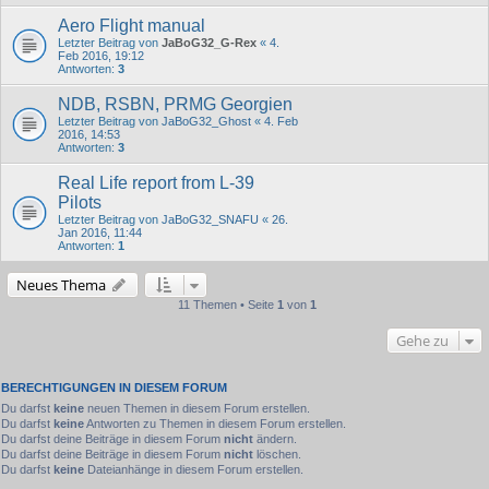
Aero Flight manual
Letzter Beitrag von
JaBoG32_G-Rex
«
4.
Feb 2016, 19:12
Antworten:
3
NDB, RSBN, PRMG Georgien
Letzter Beitrag von
JaBoG32_Ghost
«
4. Feb
2016, 14:53
Antworten:
3
Real Life report from L-39
Pilots
Letzter Beitrag von
JaBoG32_SNAFU
«
26.
Jan 2016, 11:44
Antworten:
1
Neues Thema
11 Themen • Seite
1
von
1
Gehe zu
BERECHTIGUNGEN IN DIESEM FORUM
Du darfst
keine
neuen Themen in diesem Forum erstellen.
Du darfst
keine
Antworten zu Themen in diesem Forum erstellen.
Du darfst deine Beiträge in diesem Forum
nicht
ändern.
Du darfst deine Beiträge in diesem Forum
nicht
löschen.
Du darfst
keine
Dateianhänge in diesem Forum erstellen.