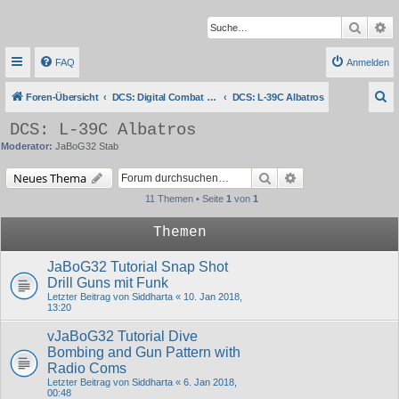
Suche
Er
FAQ
Anmelden
S
Foren-Übersicht
DCS: Digital Combat Simulator Series
DCS: L-39C Albatros
u
DCS: L-39C Albatros
c
Moderator:
JaBoG32 Stab
h
Suche
Erweiterte Suche
Neues Thema
e
11 Themen • Seite
1
von
1
Themen
JaBoG32 Tutorial Snap Shot
Drill Guns mit Funk
Letzter Beitrag von
Siddharta
«
10. Jan 2018,
13:20
vJaBoG32 Tutorial Dive
Bombing and Gun Pattern with
Radio Coms
Letzter Beitrag von
Siddharta
«
6. Jan 2018,
00:48