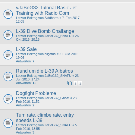
vJaBoG32 Tutorial Basic Jet
Training with Radio Com
Letzter Beitrag von
Siddharta
«
7. Feb 2017,
12:05
L-39 Dive Bomb Challange
Letzter Beitrag von
JaBoG32_SNAFU
«
26.
Okt 2016, 20:16
L-39 Sale
Letzter Beitrag von
bilgatus
«
21. Okt 2016,
19:06
Antworten:
7
Rund um die L-39 Albatros
Letzter Beitrag von
JaBoG32_SNAFU
«
23.
Jun 2016, 17:24
Antworten:
11
1
2
Dogfight Probleme
Letzter Beitrag von
JaBoG32_Ghost
«
23.
Feb 2016, 11:52
Antworten:
2
Turn rate, climbe rate, entry
speeds L-39
Letzter Beitrag von
JaBoG32_SNAFU
«
5.
Feb 2016, 13:55
Antworten:
3