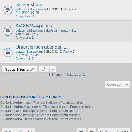
Screenshots
Letzter Beitrag von
JaBoG32_Nerkub
«
6.
Feb 2019, 07:28
Antworten:
3
AV-8B Waypoints
Letzter Beitrag von
JaBoG32_Tronix
«
15.
Jan 2019, 08:17
Antworten:
1
Unrealistisch aber geil....
Letzter Beitrag von
JaBoG32_G-Rex
«
7.
Feb 2018, 10:45
Antworten:
2
Neues Thema
5 Themen • Seite
1
von
1
Gehe zu
BERECHTIGUNGEN IN DIESEM FORUM
Du darfst
keine
neuen Themen in diesem Forum erstellen.
Du darfst
keine
Antworten zu Themen in diesem Forum erstellen.
Du darfst deine Beiträge in diesem Forum
nicht
ändern.
Du darfst deine Beiträge in diesem Forum
nicht
löschen.
Du darfst
keine
Dateianhänge in diesem Forum erstellen.