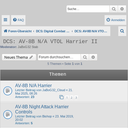
Suche
Er
FAQ
Anmelden
S
Foren-Übersicht
DCS: Digital Combat Simulator Series
DCS: AV-8B N/A VTOL Harrier II
u
DCS: AV-8B N/A VTOL Harrier II
c
Moderator:
JaBoG32 Stab
h
Suche
Erweiterte Suche
Neues Thema
e
5 Themen • Seite
1
von
1
Themen
AV-8B N/A Harrier
Letzter Beitrag von
JaBoG32_Cloud
«
21.
Mai 2025, 08:26
Antworten:
23
1
2
3
AV-8B Night Attack Harrier
Controls
Letzter Beitrag von
Bishop
«
23. Mai 2019,
20:02
Antworten:
5