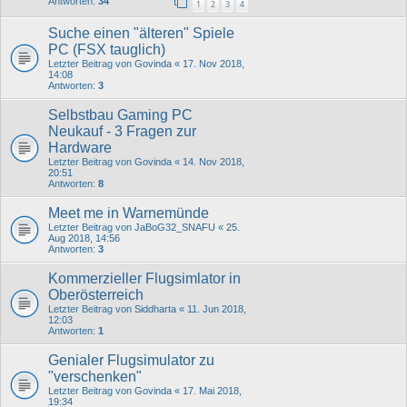
Antworten:
34
1
2
3
4
Suche einen "älteren" Spiele
PC (FSX tauglich)
Letzter Beitrag von
Govinda
«
17. Nov 2018,
14:08
Antworten:
3
Selbstbau Gaming PC
Neukauf - 3 Fragen zur
Hardware
Letzter Beitrag von
Govinda
«
14. Nov 2018,
20:51
Antworten:
8
Meet me in Warnemünde
Letzter Beitrag von
JaBoG32_SNAFU
«
25.
Aug 2018, 14:56
Antworten:
3
Kommerzieller Flugsimlator in
Oberösterreich
Letzter Beitrag von
Siddharta
«
11. Jun 2018,
12:03
Antworten:
1
Genialer Flugsimulator zu
"verschenken"
Letzter Beitrag von
Govinda
«
17. Mai 2018,
19:34