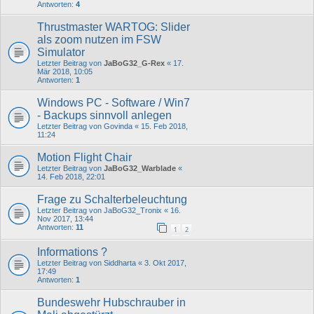
Antworten:
4
Thrustmaster WARTOG: Slider
als zoom nutzen im FSW
Simulator
Letzter Beitrag von
JaBoG32_G-Rex
«
17.
Mär 2018, 10:05
Antworten:
1
Windows PC - Software / Win7
- Backups sinnvoll anlegen
Letzter Beitrag von
Govinda
«
15. Feb 2018,
11:24
Motion Flight Chair
Letzter Beitrag von
JaBoG32_Warblade
«
14. Feb 2018, 22:01
Frage zu Schalterbeleuchtung
Letzter Beitrag von
JaBoG32_Tronix
«
16.
Nov 2017, 13:44
Antworten:
11
1
2
Informations ?
Letzter Beitrag von
Siddharta
«
3. Okt 2017,
17:49
Antworten:
1
Bundeswehr Hubschrauber in