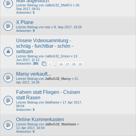
Mali abgestürzt
Letzter Beitrag von
JaBoG32_SNAFU
«
26.
Sep 2017, 08:51
Antworten:
5
X Plane
Letzter Beitrag von
toto
«
8. Sep 2017, 18:28
Antworten:
9
Unsere Videosammlung -
schräg - furchtbar - schön -
seltsam
Letzter Beitrag von
JaBoG32_Ghost
«
13.
Jun 2017, 11:12
Antworten:
385
1
36
37
38
39
…
Marsy verkauft...
Letzter Beitrag von
JaBoG32_Marsy
«
21.
Apr 2017, 16:35
Fahren statt Fliegen - Cruisen
statt Rasen
Letzter Beitrag von
Siddharta
«
17. Apr 2017,
08:04
Antworten:
5
Online Kummerkasten
Letzter Beitrag von
JaBoG32_Warblade
«
12. Apr 2017, 16:54
Antworten:
6