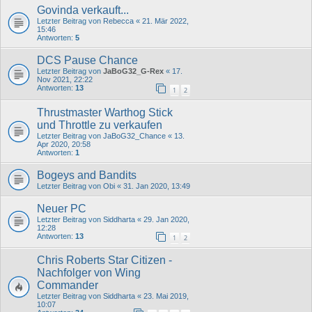
Govinda verkauft...
Letzter Beitrag von
Rebecca
«
21. Mär 2022,
15:46
Antworten:
5
DCS Pause Chance
Letzter Beitrag von
JaBoG32_G-Rex
«
17.
Nov 2021, 22:22
Antworten:
13
1
2
Thrustmaster Warthog Stick
und Throttle zu verkaufen
Letzter Beitrag von
JaBoG32_Chance
«
13.
Apr 2020, 20:58
Antworten:
1
Bogeys and Bandits
Letzter Beitrag von
Obi
«
31. Jan 2020, 13:49
Neuer PC
Letzter Beitrag von
Siddharta
«
29. Jan 2020,
12:28
Antworten:
13
1
2
Chris Roberts Star Citizen -
Nachfolger von Wing
Commander
Letzter Beitrag von
Siddharta
«
23. Mai 2019,
10:07