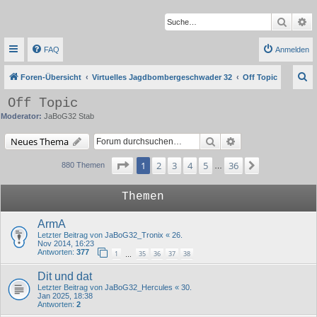
Suche
Er
FAQ
Anmelden
S
Foren-Übersicht
Virtuelles Jagdbombergeschwader 32
Off Topic
u
Off Topic
c
Moderator:
JaBoG32 Stab
h
Suche
Erweiterte Suche
Neues Thema
e
Seite
1
von
36
1
2
3
4
5
36
Nächste
880 Themen
…
Themen
ArmA
Letzter Beitrag von
JaBoG32_Tronix
«
26.
Nov 2014, 16:23
Antworten:
377
1
35
36
37
38
…
Dit und dat
Letzter Beitrag von
JaBoG32_Hercules
«
30.
Jan 2025, 18:38
Antworten:
2