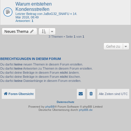
Warum entstehen
Kondensstreifen
Letzter Beitrag von
JaBoG32_SNAFU
«
14.
Mär 2018, 08:49
Antworten:
1
Neues Thema
3 Themen • Seite
1
von
1
Gehe zu
BERECHTIGUNGEN IN DIESEM FORUM
Du darfst
keine
neuen Themen in diesem Forum erstellen.
Du darfst
keine
Antworten zu Themen in diesem Forum erstellen.
Du darfst deine Beiträge in diesem Forum
nicht
ändern.
Du darfst deine Beiträge in diesem Forum
nicht
löschen.
Du darfst
keine
Dateianhänge in diesem Forum erstellen.
Foren-Übersicht
Alle Zeiten sind
UTC
Datenschutz
Powered by
phpBB
® Forum Software © phpBB Limited
Deutsche Übersetzung durch
phpBB.de