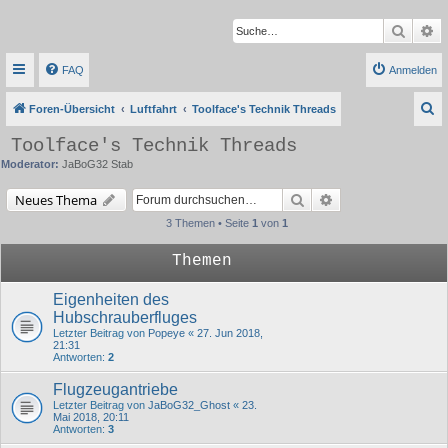
Suche
Er
FAQ
Anmelden
S
Foren-Übersicht
Luftfahrt
Toolface's Technik Threads
u
Toolface's Technik Threads
c
Moderator:
JaBoG32 Stab
h
Suche
Erweiterte Suche
Neues Thema
e
3 Themen • Seite
1
von
1
Themen
Eigenheiten des
Hubschrauberfluges
Letzter Beitrag von
Popeye
«
27. Jun 2018,
21:31
Antworten:
2
Flugzeugantriebe
Letzter Beitrag von
JaBoG32_Ghost
«
23.
Mai 2018, 20:11
Antworten:
3