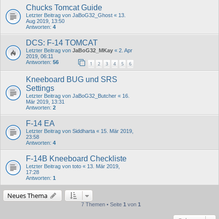
Chucks Tomcat Guide
Letzter Beitrag von
JaBoG32_Ghost
«
13.
Aug 2019, 13:50
Antworten:
4
DCS: F-14 TOMCAT
Letzter Beitrag von
JaBoG32_MKay
«
2. Apr
2019, 06:11
Antworten:
56
1
2
3
4
5
6
Kneeboard BUG und SRS
Settings
Letzter Beitrag von
JaBoG32_Butcher
«
16.
Mär 2019, 13:31
Antworten:
2
F-14 EA
Letzter Beitrag von
Siddharta
«
15. Mär 2019,
23:58
Antworten:
4
F-14B Kneeboard Checkliste
Letzter Beitrag von
toto
«
13. Mär 2019,
17:28
Antworten:
1
Neues Thema
7 Themen • Seite
1
von
1