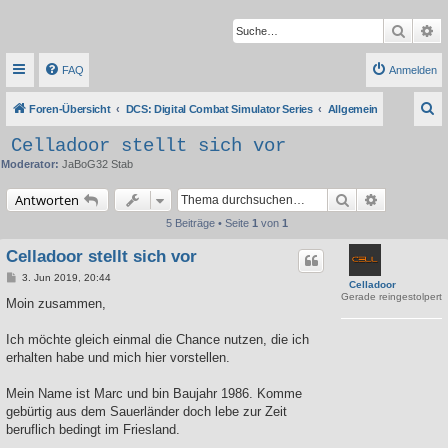
Suche
Er
FAQ
Anmelden
S
Foren-Übersicht
DCS: Digital Combat Simulator Series
Allgemein
u
Celladoor stellt sich vor
c
Moderator:
JaBoG32 Stab
h
Suche
Erweiterte 
Antworten
e
5 Beiträge • Seite
1
von
1
Celladoor stellt sich vor
B
3. Jun 2019, 20:44
Celladoor
e
Gerade reingestolpert
i
Moin zusammen,
t
r
a
Ich möchte gleich einmal die Chance nutzen, die ich
g
erhalten habe und mich hier vorstellen.
Mein Name ist Marc und bin Baujahr 1986. Komme
gebürtig aus dem Sauerländer doch lebe zur Zeit
beruflich bedingt im Friesland.