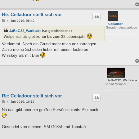
Re: Celladoor stellt sich vor
B
4. Jun 2019, 08:49
Celladoor
e
Gerade reingestolpert
i
JaBoG32_Warblade
hat geschrieben:
↑
t
r
Welpenschutz gibt es nur bis zum 32 Lebensjahr.
a
g
Verdammt. Noch ein Grund mehr mich anzustrengen.
Zahle meine Schulden lieber mit einem leckeren
Whiskey als mit Bier
JaBoG32_Warblade
Senior Member
Re: Celladoor stellt sich vor
B
4. Jun 2019, 16:12
e
i
Na das gibt aber ein großen Persönlichkeits Pluspunkt.
t
r
a
g
Gesendet von meinem SM-G935F mit Tapatalk