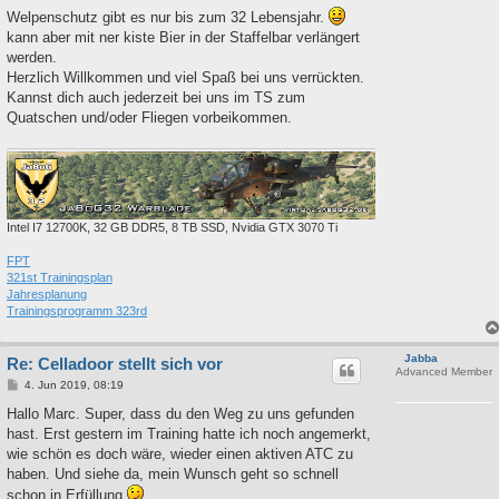
a
Welpenschutz gibt es nur bis zum 32 Lebensjahr.
g
kann aber mit ner kiste Bier in der Staffelbar verlängert
werden.
Herzlich Willkommen und viel Spaß bei uns verrückten.
Kannst dich auch jederzeit bei uns im TS zum
Quatschen und/oder Fliegen vorbeikommen.
Intel I7 12700K, 32 GB DDR5, 8 TB SSD, Nvidia GTX 3070 Ti
FPT
321st Trainingsplan
Jahresplanung
Trainingsprogramm 323rd
Jabba
Re: Celladoor stellt sich vor
Advanced Member
B
4. Jun 2019, 08:19
e
i
Hallo Marc. Super, dass du den Weg zu uns gefunden
t
hast. Erst gestern im Training hatte ich noch angemerkt,
r
a
wie schön es doch wäre, wieder einen aktiven ATC zu
g
haben. Und siehe da, mein Wunsch geht so schnell
schon in Erfüllung