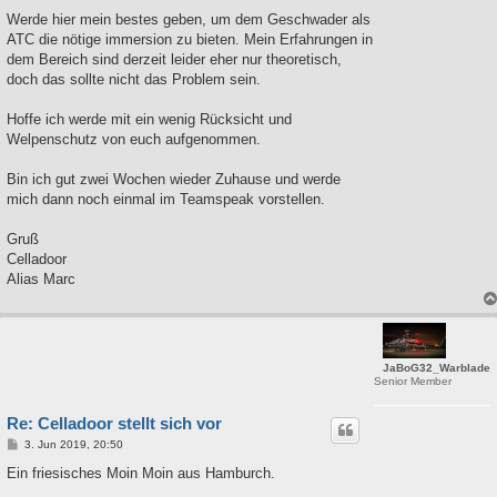
Werde hier mein bestes geben, um dem Geschwader als
ATC die nötige immersion zu bieten. Mein Erfahrungen in
dem Bereich sind derzeit leider eher nur theoretisch,
doch das sollte nicht das Problem sein.
Hoffe ich werde mit ein wenig Rücksicht und
Welpenschutz von euch aufgenommen.
Bin ich gut zwei Wochen wieder Zuhause und werde
mich dann noch einmal im Teamspeak vorstellen.
Gruß
Celladoor
Alias Marc
JaBoG32_Warblade
Senior Member
Re: Celladoor stellt sich vor
B
3. Jun 2019, 20:50
e
i
Ein friesisches Moin Moin aus Hamburch.
t
r