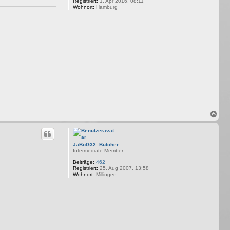
Registriert:
1. Apr 2016, 08:11
Wohnort:
Hamburg
N
a
c
h
o
JaBoG32_Butcher
b
Intermediate Member
e
Beiträge:
462
n
Registriert:
25. Aug 2007, 13:58
Wohnort:
Millingen