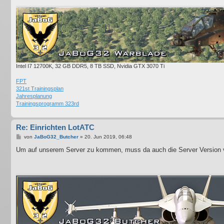
Intel I7 12700K, 32 GB DDR5, 8 TB SSD, Nvidia GTX 3070 Ti
FPT
321st Trainingsplan
Jahresplanung
Trainingsprogramm 323rd
Re: Einrichten LotATC
B
von
JaBoG32_Butcher
»
20. Jun 2019, 06:48
e
i
Um auf unserem Server zu kommen, muss da auch die Server Version v
t
r
a
g