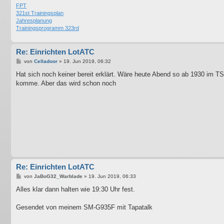
FPT
321st Trainingsplan
Jahresplanung
Trainingsprogramm 323rd
Re: Einrichten LotATC
B
von
Celladoor
»
19. Jun 2019, 06:32
e
i
Hat sich noch keiner bereit erklärt. Wäre heute Abend so ab 1930 im TS
t
komme. Aber das wird schon noch
r
a
g
Re: Einrichten LotATC
B
von
JaBoG32_Warblade
»
19. Jun 2019, 06:33
e
i
Alles klar dann halten wie 19:30 Uhr fest.
t
r
a
Gesendet von meinem SM-G935F mit Tapatalk
g