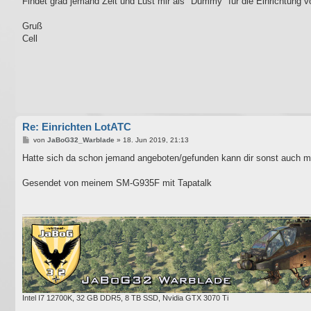
Findet grad jemand Zeit und Lust mir als "Dummy" für die Einrichtung
t
r
a
Gruß
g
Cell
Re: Einrichten LotATC
B
von
JaBoG32_Warblade
»
18. Jun 2019, 21:13
e
i
Hatte sich da schon jemand angeboten/gefunden kann dir sonst auch m
t
r
a
Gesendet von meinem SM-G935F mit Tapatalk
g
Intel I7 12700K, 32 GB DDR5, 8 TB SSD, Nvidia GTX 3070 Ti