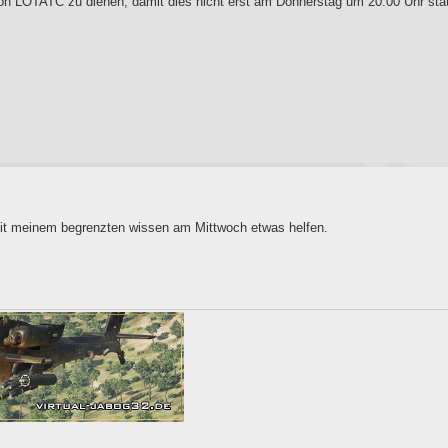
 von LOTATC zu dienen, damit dies nicht erst am Donnerstag um 20:00 Uhr sta
it meinem begrenzten wissen am Mittwoch etwas helfen.