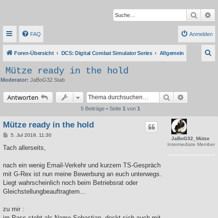
Suche
Er
FAQ
Anmelden
S
Foren-Übersicht
DCS: Digital Combat Simulator Series
Allgemein
u
Mütze ready in the hold
c
Moderator:
JaBoG32 Stab
h
Suche
Erweiterte 
Antworten
e
5 Beiträge • Seite
1
von
1
Mütze ready in the hold
B
5. Jul 2019, 11:30
JaBoG32_Mütze
e
Intermediate Member
i
Tach allerseits,
t
r
a
nach ein wenig Email-Verkehr und kurzem TS-Gespräch
g
mit G-Rex ist nun meine Bewerbung an euch unterwegs.
Liegt wahrscheinlich noch beim Betriebsrat oder
Gleichstellungbeauftragtem...
zu mir :
im Pass steht als Name Sebastian, deckt sich auch mit