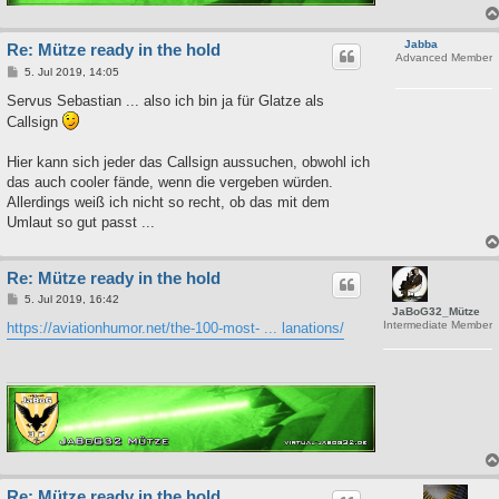
Jabba
Re: Mütze ready in the hold
Advanced Member
B
5. Jul 2019, 14:05
e
i
Servus Sebastian ... also ich bin ja für Glatze als
t
Callsign
r
a
g
Hier kann sich jeder das Callsign aussuchen, obwohl ich
das auch cooler fände, wenn die vergeben würden.
Allerdings weiß ich nicht so recht, ob das mit dem
Umlaut so gut passt ...
Re: Mütze ready in the hold
B
5. Jul 2019, 16:42
JaBoG32_Mütze
e
Intermediate Member
i
https://aviationhumor.net/the-100-most- ... lanations/
t
r
a
g
Re: Mütze ready in the hold