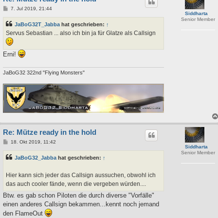
B
7. Jul 2019, 21:44
Siddharta
e
Senior Member
i
JaBoG32T_Jabba
hat geschrieben:
↑
t
r
Servus Sebastian ... also ich bin ja für Glatze als Callsign
a
g
Erni!
JaBoG32 322nd "Flying Monsters"
Re: Mütze ready in the hold
B
18. Okt 2019, 11:42
Siddharta
e
Senior Member
i
JaBoG32_Jabba
hat geschrieben:
↑
t
r
a
Hier kann sich jeder das Callsign aussuchen, obwohl ich
g
das auch cooler fände, wenn die vergeben würden....
Btw. es gab schon Piloten die durch diverse "Vorfälle"
einen anderes Callsign bekammen...kennt noch jemand
den FlameOut