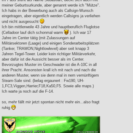
meiner Geburtsurkunde, aber genannt werde ich "Mütze".
Ich habs in der Bewerbung auch als Callsign-Wunsch
eingetragen, aber eigentlich werden Callsigns ja verliehen
und nicht ausgesucht
Ich bin mittlerweile 43 Jahre und hauptberuflich Fluglotse
(Celladoor lauf dich schonmal warm
). Ich war 17
Jahre im Center tätig (mit Zulassungen auf
Militärsektoren (Laage) und einigen Sonderarbeitsplätzen
(Tanker, TRAMON,Nightlowlevel) aber seit knapp 3
Jahren Tegel-Tower. Leider kein richtiger Militärverkehr,
aber dafür ist die Aussicht besser als im Center.
Bevorzugtes Muster im Geschwader ist die A-10C in all
ihrer Pracht. Ansonsten krall ich mit nach und nach die
anderen Muster, wenn sie denn mal in nem vernünftigem
Steam-Sale sind. (belag ergaunert : Fw190, UH-
1,FC3,Viggen,Harrier,F18,Ka50,F5. Sowie alle maps.)
Ich warte ja noch auf die F-14.
so, mehr fällt mir jetzt spontan nicht mehr ein...also fragt
ruhig