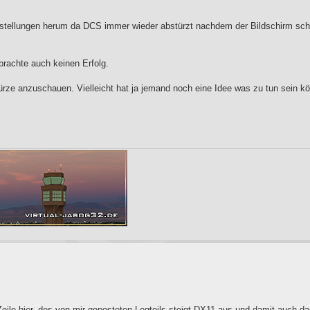
instellungen herum da DCS immer wieder abstürzt nachdem der Bildschirm sch
brachte auch keinen Erfolg.
ürze anzuschauen. Vielleicht hat ja jemand noch eine Idee was zu tun sein kö
Zeile hier, des von mir geposteten Logteils steigt DX11 aus und damit auch 