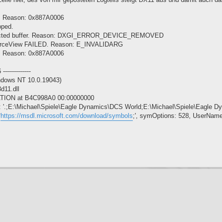
 Reason: 0x887A0006
pped.
tructed buffer. Reason: DXGI_ERROR_DEVICE_REMOVED
rceView FAILED. Reason: E_INVALIDARG
 Reason: 0x887A0006
-----------
ndows NT 10.0.19043)
11.dll
TION at B4C998A0 00:00000000
'.;E:\Michael\Spiele\Eagle Dynamics\DCS World;E:\Michael\Spiele\Eagle 
*
https://msdl.microsoft.com/download/symbols
;', symOptions: 528, UserName