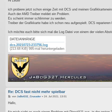
Hi Leute
t
r
a
ich probiere jetzt schon einige Zeit mit DCS und meinen Grafikkartene
g
Auch der AMD Treiber meldet ein Problem.
Es scheint immer schlimmer zu werden.
Treiber der Grafikkarte habe ich schon neu aufgespielt. DCS reparieren 
Ich möchte euch bitte sich mal die Log Datei von einem der vielen Abst
DATEIANHÄNGE
dcs.20210723-233756.log
(213.68 KiB) 995-mal heruntergeladen
Re: DCS fast nicht mehr spielbar
B
von
JaBoG32_Crusader
»
24. Jul 2021, 13:01
e
i
Hallo,
t
r
a
für mich sieht es nach einem Problem mit DirectX11 aus, in der ersten 