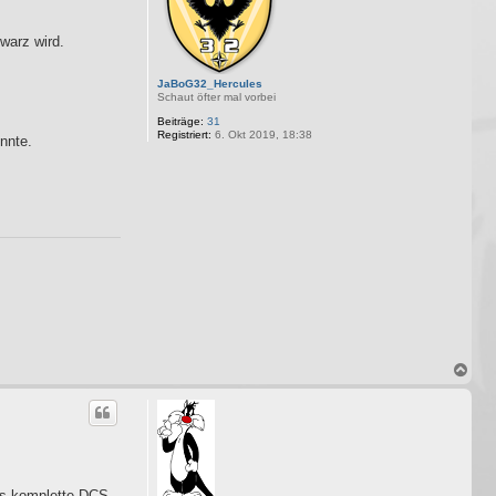
warz wird.
JaBoG32_Hercules
Schaut öfter mal vorbei
Beiträge:
31
Registriert:
6. Okt 2019, 18:38
nnte.
N
a
c
h
o
b
e
n
das komplette DCS.