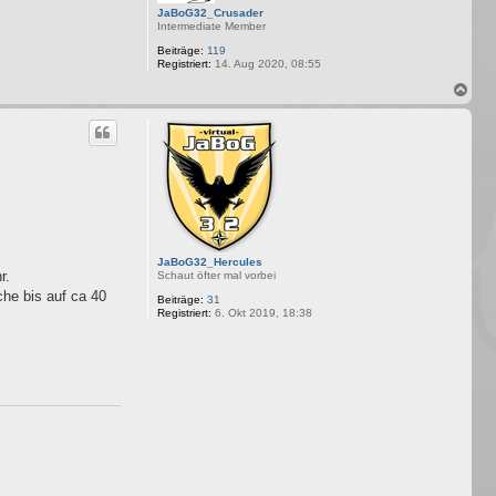
JaBoG32_Crusader
Intermediate Member
Beiträge:
119
Registriert:
14. Aug 2020, 08:55
N
a
c
h
o
b
e
n
JaBoG32_Hercules
r.
Schaut öfter mal vorbei
che bis auf ca 40
Beiträge:
31
Registriert:
6. Okt 2019, 18:38