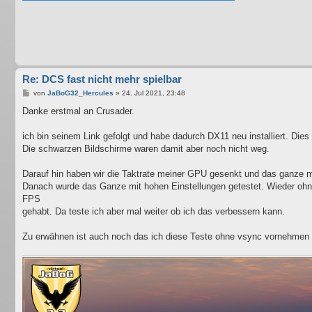
Re: DCS fast nicht mehr spielbar
B
von
JaBoG32_Hercules
»
24. Jul 2021, 23:48
e
i
Danke erstmal an Crusader.
t
r
a
ich bin seinem Link gefolgt und habe dadurch DX11 neu installiert. Dies
g
Die schwarzen Bildschirme waren damit aber noch nicht weg.
Darauf hin haben wir die Taktrate meiner GPU gesenkt und das ganze mi
Danach wurde das Ganze mit hohen Einstellungen getestet. Wieder ohne s
FPS
gehabt. Da teste ich aber mal weiter ob ich das verbessern kann.
Zu erwähnen ist auch noch das ich diese Teste ohne vsync vornehmen 