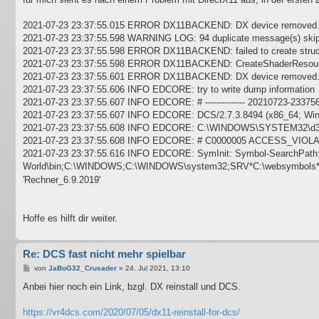
g
2021-07-23 23:37:55.015 ERROR DX11BACKEND: DX device removed.
2021-07-23 23:37:55.598 WARNING LOG: 94 duplicate message(s) ski
2021-07-23 23:37:55.598 ERROR DX11BACKEND: failed to create s
2021-07-23 23:37:55.598 ERROR DX11BACKEND: CreateShaderResou
2021-07-23 23:37:55.601 ERROR DX11BACKEND: DX device removed.
2021-07-23 23:37:55.606 INFO EDCORE: try to write dump information
2021-07-23 23:37:55.607 INFO EDCORE: # -------------- 20210723-233756 ---
2021-07-23 23:37:55.607 INFO EDCORE: DCS/2.7.3.8494 (x86_64; Wi
2021-07-23 23:37:55.608 INFO EDCORE: C:\WINDOWS\SYSTEM32\d3d
2021-07-23 23:37:55.608 INFO EDCORE: # C0000005 ACCESS_VIOLA
2021-07-23 23:37:55.616 INFO EDCORE: SymInit: Symbol-SearchPath: 
World\bin;C:\WINDOWS;C:\WINDOWS\system32;SRV*C:\websymbols
'Rechner_6.9.2019'
Hoffe es hilft dir weiter.
Re: DCS fast nicht mehr spielbar
B
von
JaBoG32_Crusader
»
24. Jul 2021, 13:10
e
i
Anbei hier noch ein Link, bzgl. DX reinstall und DCS.
t
r
a
https://vr4dcs.com/2020/07/05/dx11-reinstall-for-dcs/
g