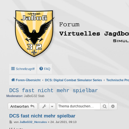
Schnellzugriff
FAQ
Foren-Übersicht
DCS: Digital Combat Simulator Series
Technische Pr
DCS fast nicht mehr spielbar
Moderator:
JaBoG32 Stab
Suche
Erweite
Antworten
DCS fast nicht mehr spielbar
B
von
JaBoG32_Hercules
»
24. Jul 2021, 09:13
e
i