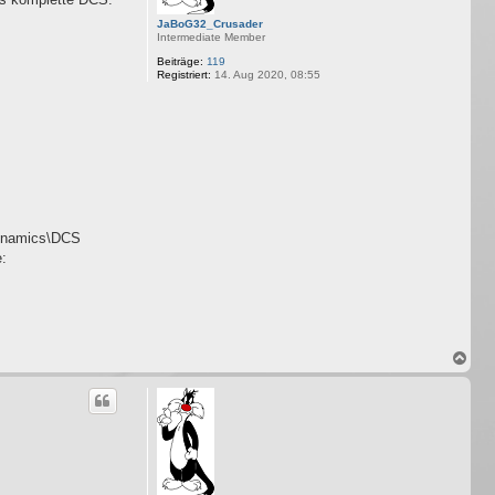
JaBoG32_Crusader
Intermediate Member
Beiträge:
119
Registriert:
14. Aug 2020, 08:55
Dynamics\DCS
:
N
a
c
h
o
b
e
n