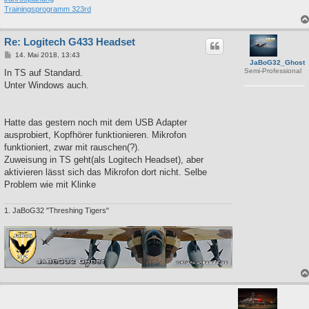
Trainingsprogramm 323rd
Re: Logitech G433 Headset
B
14. Mai 2018, 13:43
JaBoG32_Ghost
e
Semi-Professional
i
In TS auf Standard.
t
Unter Windows auch.
r
a
g
Hatte das gestern noch mit dem USB Adapter
ausprobiert, Kopfhörer funktionieren. Mikrofon
funktioniert, zwar mit rauschen(?).
Zuweisung in TS geht(als Logitech Headset), aber
aktivieren lässt sich das Mikrofon dort nicht. Selbe
Problem wie mit Klinke
1. JaBoG32 "Threshing Tigers"