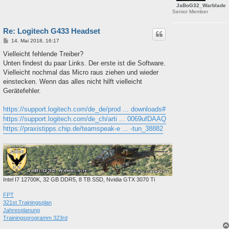
JaBoG32_Warblade
Senior Member
Re: Logitech G433 Headset
B
14. Mai 2018, 16:17
e
i
Vielleicht fehlende Treiber?
t
Unten findest du paar Links. Der erste ist die Software.
r
a
Vielleicht nochmal das Micro raus ziehen und wieder
g
einstecken. Wenn das alles nicht hilft vielleicht
Gerätefehler.
https://support.logitech.com/de_de/prod ... downloads#
https://support.logitech.com/de_ch/arti ... 0069ufDAAQ
https://praxistipps.chip.de/teamspeak-e ... -tun_38882
Intel I7 12700K, 32 GB DDR5, 8 TB SSD, Nvidia GTX 3070 Ti
FPT
321st Trainingsplan
Jahresplanung
Trainingsprogramm 323rd