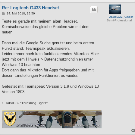
Re: Logitech G433 Headset
B
14. Mai 2018, 19:59
JaBoG32_Ghost
e
Semi-Professional
i
Teste es gerade mit meinem alten Headset.
t
Komischerweise das gleiche Problem wie mit dem
r
a
neuen.
g
Dann mal die Google Suche genutzt und beim ersten
Punkt stand, Teamspeak aktualisieren.
Leider immer noch kein funktionierendes Mikrofon. Aber
jetzt mit dem Hinweis > Datenschutzrichtlinien unter
Windwos 10 beachten.
Dort dann das Mikrofon für Apps freigegeben und mit
diesen Einstellungen Funktioniert es wieder.
Getestet mit Teamspeak Version 3.1.9 und Windows 10
Version 1803
1. JaBoG32 "Threshing Tigers"