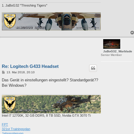
1. JaBoG32 "Threshing Tigers"
JaBoG32_Warblade
Senior Member
Re: Logitech G433 Headset
B
13. Mai 2018, 20:10
e
i
Das Gerät in einstellungen eingestellt? Standardgerät??
t
Bei Windows?
r
a
g
Intel I7 12700K, 32 GB DDR5, 8 TB SSD, Nvidia GTX 3070 Ti
FPT
321st Trainingsplan
Jahresplanung