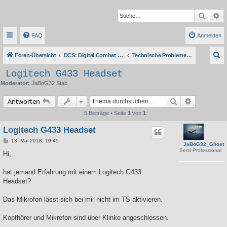
Suche
Er
FAQ
Anmelden
S
Foren-Übersicht
DCS: Digital Combat Simulator Series
Technische Probleme, Tipps & Anleitungen
u
Logitech G433 Headset
c
Moderator:
JaBoG32 Stab
h
Suche
Erweiterte 
Antworten
e
5 Beiträge • Seite
1
von
1
Logitech G433 Headset
B
13. Mai 2018, 19:45
JaBoG32_Ghost
e
Semi-Professional
i
Hi,
t
r
a
hat jemand Erfahrung mit einem Logitech G433
g
Headset?
Das Mikrofon lässt sich bei mir nicht im TS aktivieren.
Kopfhörer und Mikrofon sind über Klinke angeschlossen.