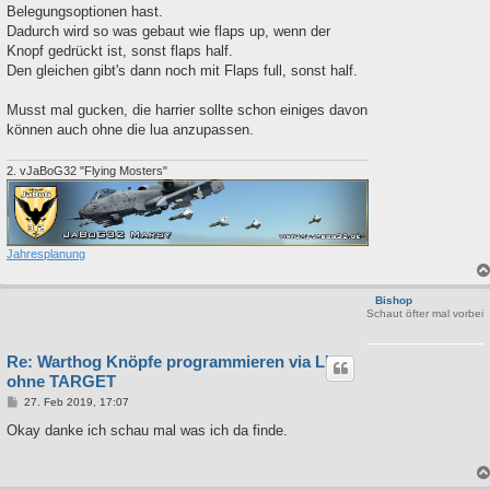
Belegungsoptionen hast.
Dadurch wird so was gebaut wie flaps up, wenn der
Knopf gedrückt ist, sonst flaps half.
Den gleichen gibt's dann noch mit Flaps full, sonst half.
Musst mal gucken, die harrier sollte schon einiges davon
können auch ohne die lua anzupassen.
2. vJaBoG32 "Flying Mosters"
Jahresplanung
Bishop
Schaut öfter mal vorbei
Re: Warthog Knöpfe programmieren via LUA
ohne TARGET
B
27. Feb 2019, 17:07
e
i
Okay danke ich schau mal was ich da finde.
t
r
a
g