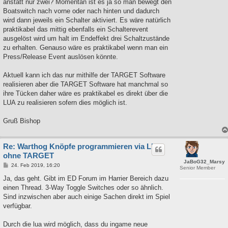
anstatt nur zwei? Momentan ist es ja so man bewegt den
Boatswitch nach vorne oder nach hinten und dadurch
wird dann jeweils ein Schalter aktiviert. Es wäre natürlich
praktikabel das mittig ebenfalls ein Schalterevent
ausgelöst wird um halt im Endeffekt drei Schaltzustände
zu erhalten. Genauso wäre es praktikabel wenn man ein
Press/Release Event auslösen könnte.
Aktuell kann ich das nur mithilfe der TARGET Software
realisieren aber die TARGET Software hat manchmal so
ihre Tücken daher wäre es praktikabel es direkt über die
LUA zu realisieren sofern dies möglich ist.
Gruß Bishop
Re: Warthog Knöpfe programmieren via LUA
ohne TARGET
JaBoG32_Marsy
B
24. Feb 2019, 16:20
Senior Member
e
i
Ja, das geht. Gibt im ED Forum im Harrier Bereich dazu
t
einen Thread. 3-Way Toggle Switches oder so ähnlich.
r
a
Sind inzwischen aber auch einige Sachen direkt im Spiel
g
verfügbar.
Durch die lua wird möglich, dass du ingame neue