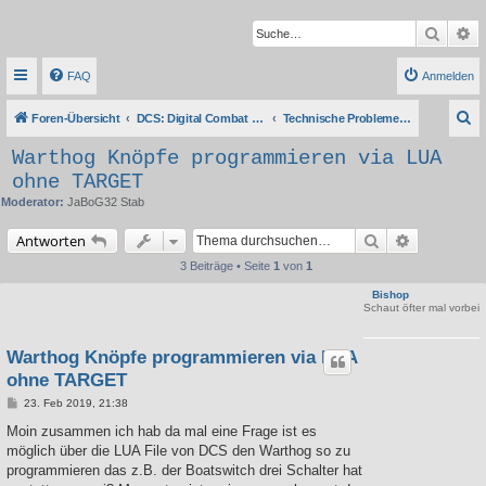
Suche
Er
FAQ
Anmelden
S
Foren-Übersicht
DCS: Digital Combat Simulator Series
Technische Probleme, Tipps & Anleitungen
u
Warthog Knöpfe programmieren via LUA
c
ohne TARGET
h
Moderator:
JaBoG32 Stab
e
Suche
Erweiterte 
Antworten
3 Beiträge • Seite
1
von
1
Bishop
Schaut öfter mal vorbei
Warthog Knöpfe programmieren via LUA
ohne TARGET
B
23. Feb 2019, 21:38
e
i
Moin zusammen ich hab da mal eine Frage ist es
t
möglich über die LUA File von DCS den Warthog so zu
r
a
programmieren das z.B. der Boatswitch drei Schalter hat
g