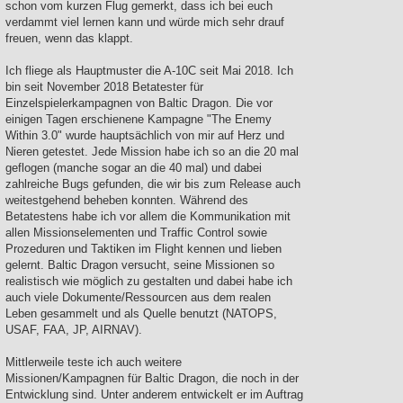
schon vom kurzen Flug gemerkt, dass ich bei euch
verdammt viel lernen kann und würde mich sehr drauf
freuen, wenn das klappt.
Ich fliege als Hauptmuster die A-10C seit Mai 2018. Ich
bin seit November 2018 Betatester für
Einzelspielerkampagnen von Baltic Dragon. Die vor
einigen Tagen erschienene Kampagne "The Enemy
Within 3.0" wurde hauptsächlich von mir auf Herz und
Nieren getestet. Jede Mission habe ich so an die 20 mal
geflogen (manche sogar an die 40 mal) und dabei
zahlreiche Bugs gefunden, die wir bis zum Release auch
weitestgehend beheben konnten. Während des
Betatestens habe ich vor allem die Kommunikation mit
allen Missionselementen und Traffic Control sowie
Prozeduren und Taktiken im Flight kennen und lieben
gelernt. Baltic Dragon versucht, seine Missionen so
realistisch wie möglich zu gestalten und dabei habe ich
auch viele Dokumente/Ressourcen aus dem realen
Leben gesammelt und als Quelle benutzt (NATOPS,
USAF, FAA, JP, AIRNAV).
Mittlerweile teste ich auch weitere
Missionen/Kampagnen für Baltic Dragon, die noch in der
Entwicklung sind. Unter anderem entwickelt er im Auftrag