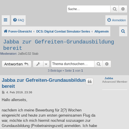
Suche
Er
FAQ
Anmelden
S
Foren-Übersicht
DCS: Digital Combat Simulator Series
Allgemein
u
Jabba zur Gefreiten-Grundausbildung
c
bereit
h
Moderator:
JaBoG32 Stab
e
Suche
Erweiterte 
Antworten
3 Beiträge • Seite
1
von
1
Jabba
Jabba zur Gefreiten-Grundausbildung
Advanced Member
bereit
B
4. Feb 2019, 23:36
e
i
Hallo allerseits,
t
r
a
nachdem ich meine Bewerbung für 2(?) Wochen
g
eingereicht und heute zum ersten gemeinsamen Flug da
war, möchte ich mich hiermit nochmal sozusagen zur
Grundausbildung (Probetrainingszeit) anmelden. Ich habe