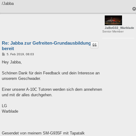
/Jabba
JaBoG32_Warblade
Senior Member
Re: Jabba zur Gefreiten-Grundausbildung
bereit
B
5. Feb 2019, 08:03
e
i
Hey Jabba,
t
r
a
Schönen Dank für dein Feedback und dein Interesse an
g
unserem Geschwader.
Einer unserer A-10C Tutoren werden sich dem annehmen
und mit dir alles durchgehen.
LG
Warblade
Gesendet von meinem SM-G935F mit Tapatalk