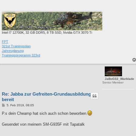
Intel I7 12700K, 32 GB DDR5, 8 TB SSD, Nvidia GTX 3070 Ti
FPT
321st Trainingsplan
Jahresplanung
Trainingsprogramm 323rd
JaBoG32_Warblade
Senior Member
Re: Jabba zur Gefreiten-Grundausbildung
bereit
B
5. Feb 2019, 08:05
e
i
P.s dein Cheamp hat sich auch schon beworben.
t
r
a
Gesendet von meinem SM-G935F mit Tapatalk
g