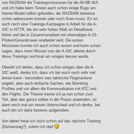
von RAZBAM die Trainingsmissionen für die AV-8B N/A
und ich habe beim Testen auch schon einige Bugs am
Harrier-Model selbst gefunden, die RAZBAM teilweise
schon adressieren konnte oder noch fixen muss. Es ist
auch noch eine Trainings-Kampagne in Arbeit für die A-
10C in NTTR, die ein sehr hohes Maß an Detailtreue
liefert und die in Zusammenarbeit mit ehemaligen A-10-
Piloten/Groundcrews erarbeitet wird. Die ersten
Missionen konnte ich auch schon testen und kann schon
sagen, dass mein Wissen von der A-10C alleine durch
diese Trainings nochmal um einiges besser wurde.
Obwohl ich denke, dass ich schon einiges über die A-
10C weiß, denke ich, dass ich bei euch noch sehr viel
lernen kann - besonders was taktische Flugmanöver
angeht, aber auch einfache Sachen, wie Bombing
Profiles und vor allem die Kommunikation mit ATC und
den Flights. Die Theorie kenne ich ja nun schon zum
Teil, aber das ganze selber in der Praxis anwenden, ist
dann noch mal ein riesen Unterschied und ich denke, bei
euch bin ich dafür bestens aufgehoben.
Von daher freue ich mich schon auf das nächste Training
(Donnerstag?), sofern ich darf