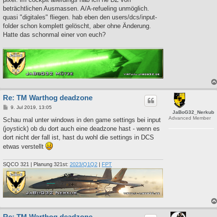
beträchtlichen Ausmassen. A/A-refueling unmöglich.
quasi "digitales" fliegen. hab eben den users/dcs/input-
folder schon komplett gelöscht, aber ohne Änderung.
Hatte das schonmal einer von euch?
Re: TM Warthog deadzone
B
9. Jul 2019, 13:05
JaBoG32_Nerkub
e
Advanced Member
i
Schau mal unter windows in den game settings bei input
t
(joystick) ob du dort auch eine deadzone hast - wenn es
r
a
dort nicht der fall ist, hast du wohl die settings in DCS
g
etwas verstellt
SQCO 321 | Planung 321st:
2023/Q1Q2
|
FPT
Re: TM Warthog deadzone