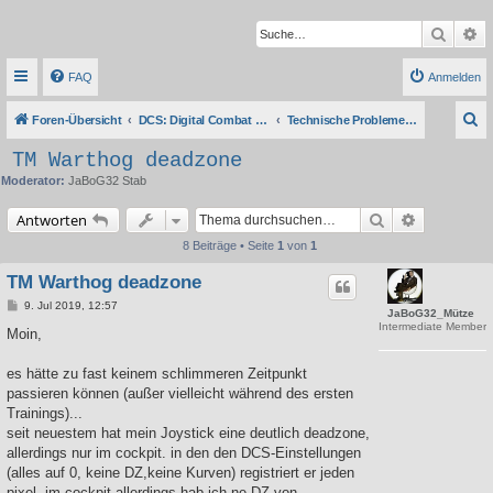
Suche
Er
FAQ
Anmelden
S
Foren-Übersicht
DCS: Digital Combat Simulator Series
Technische Probleme, Tipps & Anleitungen
u
TM Warthog deadzone
c
Moderator:
JaBoG32 Stab
h
Suche
Erweiterte 
Antworten
e
8 Beiträge • Seite
1
von
1
TM Warthog deadzone
B
9. Jul 2019, 12:57
JaBoG32_Mütze
e
Intermediate Member
i
Moin,
t
r
a
es hätte zu fast keinem schlimmeren Zeitpunkt
g
passieren können (außer vielleicht während des ersten
Trainings)...
seit neuestem hat mein Joystick eine deutlich deadzone,
allerdings nur im cockpit. in den den DCS-Einstellungen
(alles auf 0, keine DZ,keine Kurven) registriert er jeden
pixel. im cockpit allerdings hab ich ne DZ von