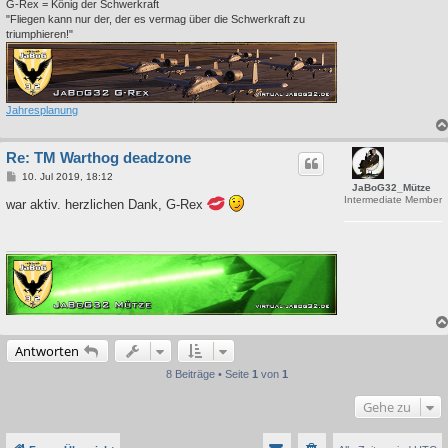
G-Rex = König der Schwerkraft
"Fliegen kann nur der, der es vermag über die Schwerkraft zu
triumphieren!"
Jahresplanung
Re: TM Warthog deadzone
B
10. Jul 2019, 18:12
JaBoG32_Mütze
e
Intermediate Member
i
war aktiv. herzlichen Dank, G-Rex
t
r
a
g
Antworten
8 Beiträge • Seite
1
von
1
Gehe zu