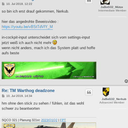
B
10. Jul 2019, 12:22
JaBoG32_Mütze
e
Intermediate Member
i
so bin ich erst drauf gekommen, Nerkub.
t
r
a
hier das angedrohte Beweisvideo :
g
https://youtu.be/vBStTdVfY_M
in-cockpit-input unterscheidet sich vom settings-input
jetzt weiß ich auch nicht mehr
wenn nicht anders, mach ich das System platt und hoffe
aufs beste
Re: TM Warthog deadzone
B
10. Jul 2019, 14:34
JaBoG32_Nerkub
e
Advanced Member
i
hm ohne den stick zu sehen / fühlen, ist das wohl
t
schwer zu beantworten
r
a
g
SQCO 321 | Planung 321st:
2023/Q1Q2
|
FPT