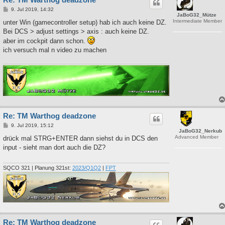
B
9. Jul 2019, 14:32
JaBoG32_Mütze
e
Intermediate Member
i
unter Win (gamecontroller setup) hab ich auch keine DZ.
t
Bei DCS > adjust settings > axis : auch keine DZ.
r
a
aber im cockpit dann schon.
g
ich versuch mal n video zu machen
Re: TM Warthog deadzone
B
9. Jul 2019, 15:12
JaBoG32_Nerkub
e
Advanced Member
i
drück mal STRG+ENTER dann siehst du in DCS den
t
input - sieht man dort auch die DZ?
r
a
g
SQCO 321 | Planung 321st:
2023/Q1Q2
|
FPT
Re: TM Warthog deadzone