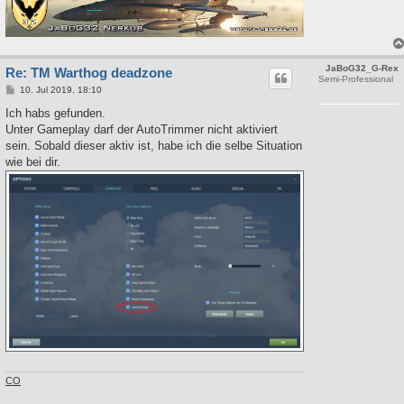
JaBoG32_G-Rex
Re: TM Warthog deadzone
Semi-Professional
B
10. Jul 2019, 18:10
e
i
Ich habs gefunden.
t
Unter Gameplay darf der AutoTrimmer nicht aktiviert
r
a
sein. Sobald dieser aktiv ist, habe ich die selbe Situation
g
wie bei dir.
CO