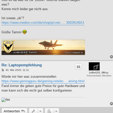
was?
Kenne mich leider gar nicht aus.
Ist sowas „ok“?
https://www.medion.com/de/shop/p/core- ... 30028146A1
Grüße Tammi
Re: Laptopempfehlung
B
30. Mär 2020, 11:11
JaBoG32_MKay
e
Intermediate Member
i
Würde mir hier was zusammenstellen
t
https://www.gamingguru.de/gaming-notebo ... aming.html
r
a
Fand immer die geben gute Preise für gute Hardware und
g
man kann sich die recht gut selber konfigurieren.
Antworten