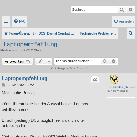
Suche
Er
FAQ
Anmelden
S
Foren-Übersicht
DCS: Digital Combat Simulator Series
Technische Probleme, Tipps & Anleitungen
u
Laptopempfehlung
c
Moderator:
JaBoG32 Stab
h
Suche
Erweiterte 
Antworten
e
2 Beiträge • Seite
1
von
1
Laptopempfehlung
B
30. Mär 2020, 07:21
JaBoG32_Tammi
e
Junior Member
i
Moin in die Runde,
t
r
a
könnt Ihr mir bitte bei der Auswahl eines Laptops
g
behilflich sein?
Er soll (bedingt) DCS tauglich sein, da ich öfter
unterwegs bin.
Gibt es da was für ca. 1000€? Welche Marken taugen