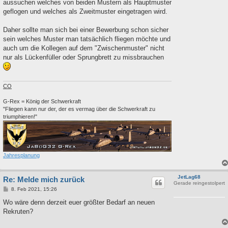
aussuchen welches von beiden Mustern als Hauptmuster
geflogen und welches als Zweitmuster eingetragen wird.
Daher sollte man sich bei einer Bewerbung schon sicher
sein welches Muster man tatsächlich fliegen möchte und
auch um die Kollegen auf dem "Zwischenmuster" nicht
nur als Lückenfüller oder Sprungbrett zu missbrauchen
CO
G-Rex = König der Schwerkraft
"Fliegen kann nur der, der es vermag über die Schwerkraft zu
triumphieren!"
Jahresplanung
JetLag68
Re: Melde mich zurück
Gerade reingestolpert
B
8. Feb 2021, 15:26
e
i
Wo wäre denn derzeit euer größter Bedarf an neuen
t
Rekruten?
r
a
g