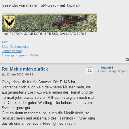
Gesendet von meinem SM-G975F mit Tapatalk
Intel I7 12700K, 32 GB DDR5, 8 TB SSD, Nvidia GTX 3070 Ti
FPT
321st Trainingsplan
Jahresplanung
Trainingsprogramm 323rd
JetLag68
Re: Melde mich zurück
Gerade reingestolpert
B
22. Apr 2020, 06:33
e
i
Okay, dank dir für die Antwort. Die F-14B ist
t
wahrscheinlich auch kein denkbares Muster mehr, weil
r
a
ausgemustert? Die F-16 wäre neben der Hornet und der
g
Tomcat jetzt etwas zu viel. Vllt dann steig ich noch mal
ins Cockpit der guten Warthog. Die beherrsch ich vom
System ganz gut.
Gibt es denn manchmal bei euch die Möglichkeit, so
reinzuscheien und außerhalb des Trainings? Früher ging
das ab und an bei euch. Freeflighttechnisch.