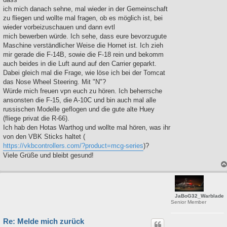
ich mich danach sehne, mal wieder in der Gemeinschaft
zu fliegen und wollte mal fragen, ob es möglich ist, bei
wieder vorbeizuschauen und dann evtl
mich bewerben würde. Ich sehe, dass eure bevorzugute
Maschine verständlicher Weise die Hornet ist. Ich zieh
mir gerade die F-14B, sowie die F-18 rein und bekomm
auch beides in die Luft aund auf den Carrier geparkt.
Dabei gleich mal die Frage, wie löse ich bei der Tomcat
das Nose Wheel Steering. Mit "N"?
Würde mich freuen vpn euch zu hören. Ich beherrsche
ansonsten die F-15, die A-10C und bin auch mal alle
russischen Modelle geflogen und die gute alte Huey
(fliege privat die R-66).
Ich hab den Hotas Warthog und wollte mal hören, was ihr
von den VBK Sticks haltet (
https://vkbcontrollers.com/?product=mcg-series
)?
Viele Grüße und bleibt gesund!
JaBoG32_Warblade
Senior Member
Re: Melde mich zurück