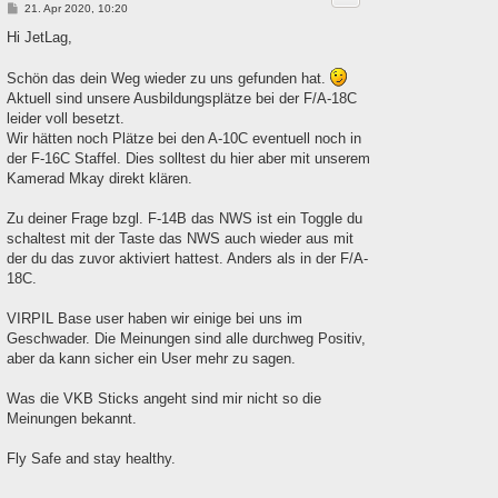
B
21. Apr 2020, 10:20
e
i
Hi JetLag,
t
r
a
Schön das dein Weg wieder zu uns gefunden hat.
g
Aktuell sind unsere Ausbildungsplätze bei der F/A-18C
leider voll besetzt.
Wir hätten noch Plätze bei den A-10C eventuell noch in
der F-16C Staffel. Dies solltest du hier aber mit unserem
Kamerad Mkay direkt klären.
Zu deiner Frage bzgl. F-14B das NWS ist ein Toggle du
schaltest mit der Taste das NWS auch wieder aus mit
der du das zuvor aktiviert hattest. Anders als in der F/A-
18C.
VIRPIL Base user haben wir einige bei uns im
Geschwader. Die Meinungen sind alle durchweg Positiv,
aber da kann sicher ein User mehr zu sagen.
Was die VKB Sticks angeht sind mir nicht so die
Meinungen bekannt.
Fly Safe and stay healthy.