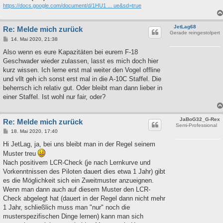
https://docs.google.com/document/d/1HU1 ... ue&sd=true
JetLag68
Re: Melde mich zurück
Gerade reingestolpert
B
14. Mai 2020, 21:38
e
i
Also wenn es eure Kapazitäten bei eurem F-18
t
Geschwader wieder zulassen, lasst es mich doch hier
r
a
kurz wissen. Ich lerne erst mal weiter den Vogel offline
g
und vllt geh ich sonst erst mal in die A-10C Staffel. Die
beherrsch ich relativ gut. Oder bleibt man dann lieber in
einer Staffel. Ist wohl nur fair, oder?
JaBoG32_G-Rex
Re: Melde mich zurück
Semi-Professional
B
18. Mai 2020, 17:40
e
i
Hi JetLag, ja, bei uns bleibt man in der Regel seinem
t
Muster treu
r
a
Nach positivem LCR-Check (je nach Lernkurve und
g
Vorkenntnissen des Piloten dauert dies etwa 1 Jahr) gibt
es die Möglichkeit sich ein Zweitmuster anzueignen.
Wenn man dann auch auf diesem Muster den LCR-
Check abgelegt hat (dauert in der Regel dann nicht mehr
1 Jahr, schließlich muss man "nur" noch die
musterspezifischen Dinge lernen) kann man sich