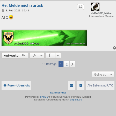
Re: Melde mich zurück
B
8. Feb 2021, 15:43
JaBoG32_Mütze
e
Intermediate Member
i
ATC
t
r
a
g
Antworten
1
2
Nächste
18 Beiträge
Gehe zu
Foren-Übersicht
Alle Zeiten sind
UTC
Datenschutz
Powered by
phpBB
® Forum Software © phpBB Limited
Deutsche Übersetzung durch
phpBB.de