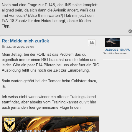
Noch mal eine Frage zur F-14B, das INS sollte komplett
aligned sein, da sich dann die Avionik ändert, weiß das
jmd von euch? (Also 8 min warten?) Hab mir jetzt den
F/A -18 Zusatz für den Hotas besorgt, danke für den
Tipp...
Re: Melde mich zurück
B
22. Apr 2020, 07:04
JaBoG32_SNAFU
e
Semi-Professional
i
Moin Jetlag, bei der F14B ist das Problem das du
t
eigentlich immer einen RIO brauchst und die fehlen uns
r
a
leider. Gibt ein paar F14 Piloten bei uns aber fuer ein RIO
g
Ausbildung fehlt uns noch die Zeit zur Einarbeitung.
8min warten gehört bei der Tomcat beim Coldstart dazu,
ja.
Ich weiss nicht wann wieder ein offener Trainingsabend
stattfindet, aber abseits vom Training kannst du vlt hier
auch jemanden fuer gemeinsame Flüge finden.