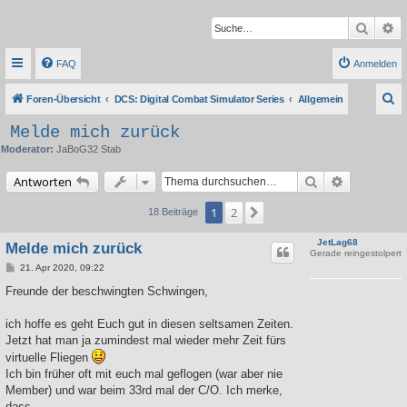
Suche
Er
FAQ
Anmelden
S
Foren-Übersicht
DCS: Digital Combat Simulator Series
Allgemein
u
Melde mich zurück
c
Moderator:
JaBoG32 Stab
h
Suche
Erweiterte 
Antworten
e
1
2
Nächste
18 Beiträge
JetLag68
Melde mich zurück
Gerade reingestolpert
B
21. Apr 2020, 09:22
e
i
Freunde der beschwingten Schwingen,
t
r
a
ich hoffe es geht Euch gut in diesen seltsamen Zeiten.
g
Jetzt hat man ja zumindest mal wieder mehr Zeit fürs
virtuelle Fliegen
Ich bin früher oft mit euch mal geflogen (war aber nie
Member) und war beim 33rd mal der C/O. Ich merke,
dass