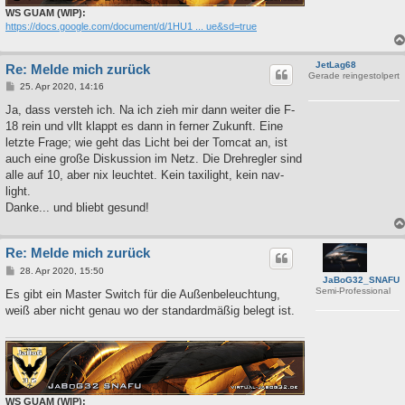
WS GUAM (WIP):
https://docs.google.com/document/d/1HU1 ... ue&sd=true
JetLag68
Re: Melde mich zurück
Gerade reingestolpert
B
25. Apr 2020, 14:16
e
i
Ja, dass versteh ich. Na ich zieh mir dann weiter die F-
t
18 rein und vllt klappt es dann in ferner Zukunft. Eine
r
a
letzte Frage; wie geht das Licht bei der Tomcat an, ist
g
auch eine große Diskussion im Netz. Die Drehregler sind
alle auf 10, aber nix leuchtet. Kein taxilight, kein nav-
light.
Danke... und bliebt gesund!
Re: Melde mich zurück
B
28. Apr 2020, 15:50
JaBoG32_SNAFU
e
Semi-Professional
i
Es gibt ein Master Switch für die Außenbeleuchtung,
t
weiß aber nicht genau wo der standardmäßig belegt ist.
r
a
g
WS GUAM (WIP):