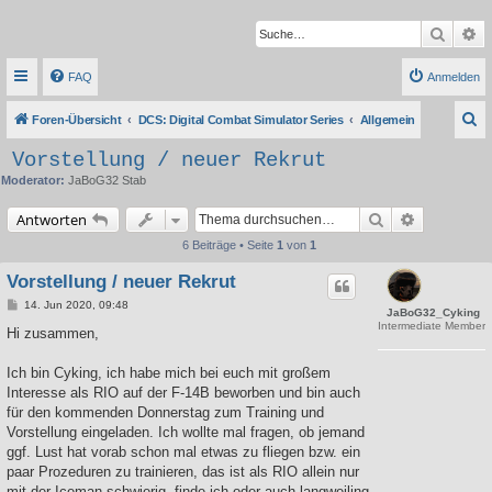
Suche
Er
FAQ
Anmelden
S
Foren-Übersicht
DCS: Digital Combat Simulator Series
Allgemein
u
Vorstellung / neuer Rekrut
c
Moderator:
JaBoG32 Stab
h
Suche
Erweiterte 
Antworten
e
6 Beiträge • Seite
1
von
1
Vorstellung / neuer Rekrut
B
14. Jun 2020, 09:48
JaBoG32_Cyking
e
Intermediate Member
i
Hi zusammen,
t
r
a
Ich bin Cyking, ich habe mich bei euch mit großem
g
Interesse als RIO auf der F-14B beworben und bin auch
für den kommenden Donnerstag zum Training und
Vorstellung eingeladen. Ich wollte mal fragen, ob jemand
ggf. Lust hat vorab schon mal etwas zu fliegen bzw. ein
paar Prozeduren zu trainieren, das ist als RIO allein nur
mit der Iceman schwierig, finde ich oder auch langweiling