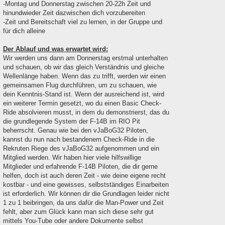
-Montag und Donnerstag zwischen 20-22h Zeit und
hinundwieder Zeit dazwischen dich vorzubereiten
-Zeit und Bereitschaft viel zu lernen, in der Gruppe und
für dich alleine
Der Ablauf und was erwartet wird:
Wir werden uns dann am Donnerstag erstmal unterhalten
und schauen, ob wir das gleich Verständnis und gleiche
Wellenlänge haben. Wenn das zu trifft, werden wir einen
gemeinsamen Flug durchführen, um zu schauen, wie
dein Kenntnis-Stand ist. Wenn der ausreichend ist, wird
ein weiterer Termin gesetzt, wo du einen Basic Check-
Ride absolvieren musst, in dem du demonstrierst, das du
die grundlegende System der F-14B im RIO Pit
beherrscht. Genau wie bei den vJaBoG32 Piloten,
kannst du nun nach bestandenem Check-Ride in die
Rekruten Riege des vJaBoG32 aufgenommen und ein
Mitglied werden. Wir haben hier viele hilfswillige
Mitglieder und erfahrende F-14B Piloten, die dir gerne
helfen, doch ist auch deren Zeit - wie deine eigene recht
kostbar - und eine gewisses, selbstständiges Einarbeiten
ist erforderlich. Wir können dir die Grundlagen leider nicht
1 zu 1 beibringen, da uns dafür die Man-Power und Zeit
fehlt, aber zum Glück kann man sich diese sehr gut
mittels You-Tube oder andere Dokumente selbst