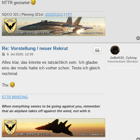
NTTR gestartet
SQCO 321 | Planung 321st:
2023/Q1Q2
|
FPT
Re: Vorstellung / neuer Rekrut
B
9. Jul 2020, 12:35
JaBoG32_Cyking
e
Intermediate Member
i
Alles klar, das könnte es tatsächlich sein. Ich glaube
t
eins der mods hatte ich vorher schon. Teste ich gleich
r
a
nochmal.
g
Thx
ETTR BRIEFING
When everything seems to be going against you, remember
that an airplane takes off against the wind, not with it.