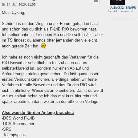
B
14. Jun 2020, 11:09
JaBoG32_SNAFU
e
Semi-Professional
i
Moin Cyking,
t
r
a
Schön das du den Weg in unser Forum gefunden hast
g
und schön das du dich als F-14B RIO beworben hast.
Ich selber habe leider neben Mo und Do selten Zeit, aber
im TS findest du abends öfter jemanden der vielleicht
auch gerade Zeit hat.
Ich habe es noch nicht geschafft das Verfahren für die
RIO Bewerber schriftlich so festzuhalten das es
selbsterklärend ist, sondern nur einen Ablauf und
Anforderungskatalog geschrieben. Du bist quasi unser
erstes Versuchskaninchen, allerdings haben wir feste
Verfahren für alle Bewerber und das für den RIO wird
sich in ähnlicher Weise daran orientieren. Damit du weißt
wie es abläuft schreibe ich das mal kurz hier rein und
später arbeite ich dann weiter an der offziellen Vorlage.
Also was du für den Anfang brauchst:
-DCS World F-14B
-DCS Supercarrier
-SRS
-Teampspeak