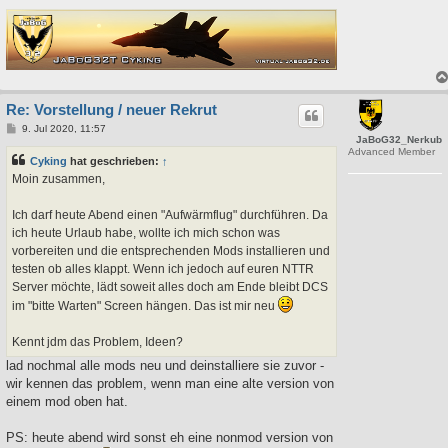
Re: Vorstellung / neuer Rekrut
B
9. Jul 2020, 11:57
JaBoG32_Nerkub
e
Advanced Member
i
Cyking
hat geschrieben:
↑
t
r
Moin zusammen,
a
g
Ich darf heute Abend einen "Aufwärmflug" durchführen. Da
ich heute Urlaub habe, wollte ich mich schon was
vorbereiten und die entsprechenden Mods installieren und
testen ob alles klappt. Wenn ich jedoch auf euren NTTR
Server möchte, lädt soweit alles doch am Ende bleibt DCS
im "bitte Warten" Screen hängen. Das ist mir neu
Kennt jdm das Problem, Ideen?
lad nochmal alle mods neu und deinstalliere sie zuvor -
wir kennen das problem, wenn man eine alte version von
einem mod oben hat.
PS: heute abend wird sonst eh eine nonmod version von