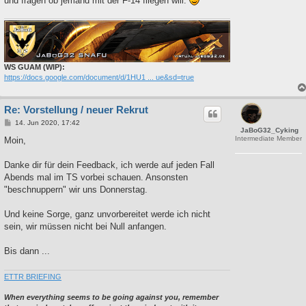
und fragen ob jemand mit der F-14 fliegen will.
WS GUAM (WIP):
https://docs.google.com/document/d/1HU1 ... ue&sd=true
Re: Vorstellung / neuer Rekrut
B
14. Jun 2020, 17:42
JaBoG32_Cyking
e
Intermediate Member
i
Moin,
t
r
a
Danke dir für dein Feedback, ich werde auf jeden Fall
g
Abends mal im TS vorbei schauen. Ansonsten
"beschnuppern" wir uns Donnerstag.
Und keine Sorge, ganz unvorbereitet werde ich nicht
sein, wir müssen nicht bei Null anfangen.
Bis dann ...
ETTR BRIEFING
When everything seems to be going against you, remember