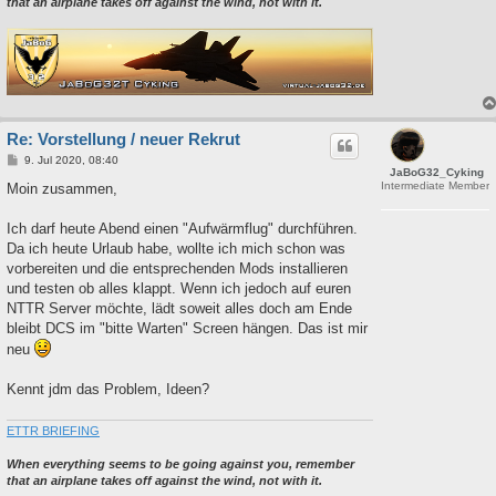
that an airplane takes off against the wind, not with it.
Re: Vorstellung / neuer Rekrut
B
9. Jul 2020, 08:40
JaBoG32_Cyking
e
Intermediate Member
i
Moin zusammen,
t
r
a
Ich darf heute Abend einen "Aufwärmflug" durchführen.
g
Da ich heute Urlaub habe, wollte ich mich schon was
vorbereiten und die entsprechenden Mods installieren
und testen ob alles klappt. Wenn ich jedoch auf euren
NTTR Server möchte, lädt soweit alles doch am Ende
bleibt DCS im "bitte Warten" Screen hängen. Das ist mir
neu
Kennt jdm das Problem, Ideen?
ETTR BRIEFING
When everything seems to be going against you, remember
that an airplane takes off against the wind, not with it.