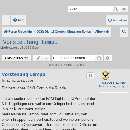
Suche
Er
FAQ
Anmelden
S
Foren-Übersicht
DCS: Digital Combat Simulator Series
Allgemein
u
Vorstellung Lempo
c
Moderator:
JaBoG32 Stab
h
Suche
Erweiterte 
Antworten
e
10 Beiträge • Seite
1
von
1
Vorstellung Lempo
B
31. Mai 2021, 20:03
JaBoG32_Lempo
e
Gerade reingestolpert
i
Ein herzliches Grüß Gott in die Runde,
t
r
a
ich bin soeben den ersten FAM flight mit @Poet auf der
g
NTTR geflogen und wollte die Gelegenheit nutzen, mich
in aller Kürze vorzustellen.
Mein Name ist Lempo, oder Tom, 27 Jahre alt, seit
einem knappen Jahr verheiratet und wohne am schönen
Chiemsee in Oberbayern. Beruflich bin ich als Offizier im
deutschen Heer tätig und hatte hier auch als