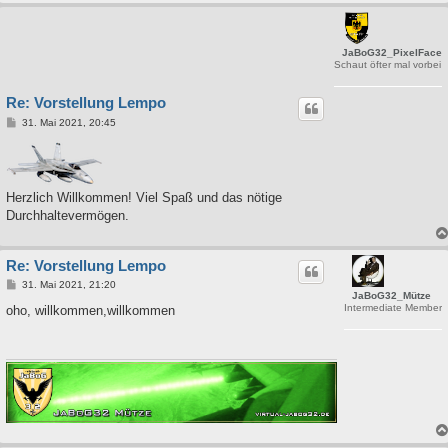
JaBoG32_PixelFace
Schaut öfter mal vorbei
Re: Vorstellung Lempo
B
31. Mai 2021, 20:45
e
i
t
r
a
g
Herzlich Willkommen! Viel Spaß und das nötige
Durchhaltevermögen.
Re: Vorstellung Lempo
B
31. Mai 2021, 21:20
JaBoG32_Mütze
e
Intermediate Member
i
oho, willkommen,willkommen
t
r
a
g