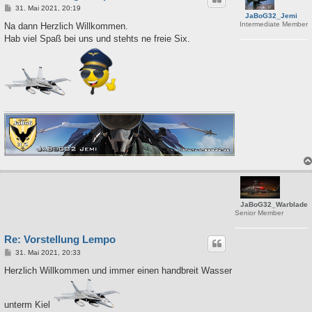
B
31. Mai 2021, 20:19
JaBoG32_Jemi
e
Intermediate Member
i
Na dann Herzlich Willkommen.
t
Hab viel Spaß bei uns und stehts ne freie Six.
r
a
g
JaBoG32_Warblade
Senior Member
Re: Vorstellung Lempo
B
31. Mai 2021, 20:33
e
i
Herzlich Willkommen und immer einen handbreit Wasser
t
r
a
g
unterm Kiel