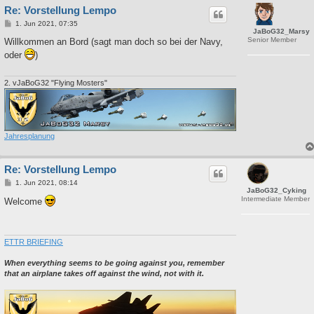
Re: Vorstellung Lempo
B
1. Jun 2021, 07:35
JaBoG32_Marsy
e
Senior Member
i
Willkommen an Bord (sagt man doch so bei der Navy,
t
oder
)
r
a
g
2. vJaBoG32 "Flying Mosters"
Jahresplanung
Re: Vorstellung Lempo
B
1. Jun 2021, 08:14
JaBoG32_Cyking
e
Intermediate Member
i
Welcome
t
r
a
g
ETTR BRIEFING
When everything seems to be going against you, remember
that an airplane takes off against the wind, not with it.