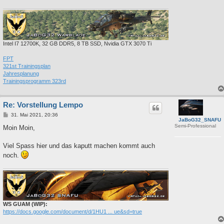
Intel I7 12700K, 32 GB DDR5, 8 TB SSD, Nvidia GTX 3070 Ti
FPT
321st Trainingsplan
Jahresplanung
Trainingsprogramm 323rd
Re: Vorstellung Lempo
B
31. Mai 2021, 20:36
JaBoG32_SNAFU
e
Semi-Professional
i
Moin Moin,
t
r
a
Viel Spass hier und das kaputt machen kommt auch
g
noch.
WS GUAM (WIP):
https://docs.google.com/document/d/1HU1 ... ue&sd=true