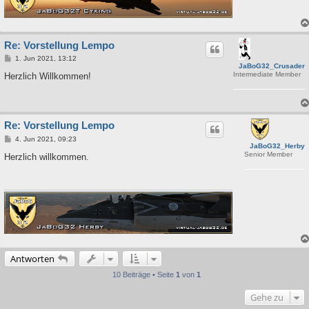
Re: Vorstellung Lempo
B
1. Jun 2021, 13:12
JaBoG32_Crusader
e
Intermediate Member
i
Herzlich Willkommen!
t
r
a
g
Re: Vorstellung Lempo
B
4. Jun 2021, 09:23
JaBoG32_Herby
e
Senior Member
i
Herzlich willkommen.
t
r
a
g
Antworten
10 Beiträge • Seite
1
von
1
Gehe zu