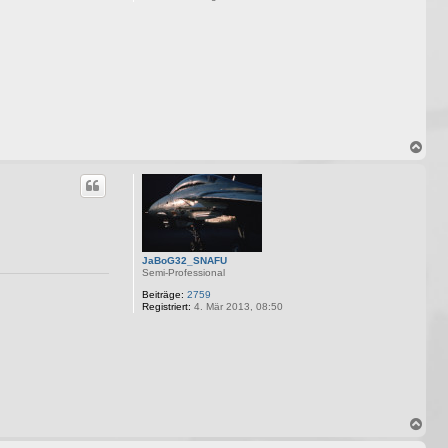
N
a
c
h
o
b
e
n
JaBoG32_SNAFU
Semi-Professional
Beiträge:
2759
Registriert:
4. Mär 2013, 08:50
N
a