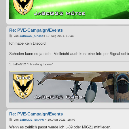
Re: PVE-Campaign/Events
B
von
JaBoG32_Ghost
»
10. Aug 2021, 10:44
e
i
Ich habe kein Discord.
t
r
a
Schaden kann es ja nicht. Vielleicht auch kurz eine Info per Signal sch
g
1. JaBoG32 "Threshing Tigers"
Re: PVE-Campaign/Events
B
von
JaBoG32_SNAFU
»
10. Aug 2021, 18:40
e
i
Wenn es zeitlich passt würde ich L-39 oder MiG21 mitfliegen.