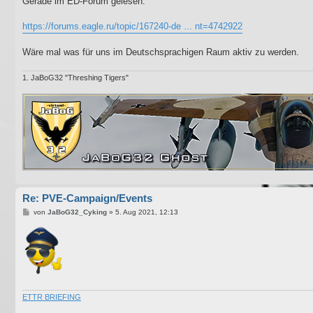
Gerade im ED-Forum gelesen.
t
r
a
https://forums.eagle.ru/topic/167240-de ... nt=4742922
g
Wäre mal was für uns im Deutschsprachigen Raum aktiv zu werden.
1. JaBoG32 "Threshing Tigers"
Re: PVE-Campaign/Events
B
von
JaBoG32_Cyking
»
5. Aug 2021, 12:13
e
i
t
r
a
g
ETTR BRIEFING