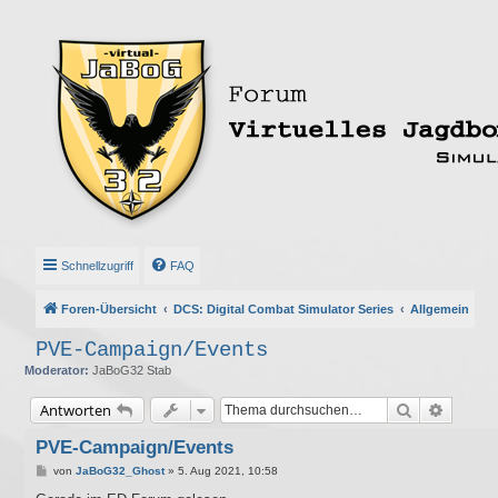
Schnellzugriff
FAQ
Foren-Übersicht
DCS: Digital Combat Simulator Series
Allgemein
PVE-Campaign/Events
Moderator:
JaBoG32 Stab
Suche
Erweite
Antworten
PVE-Campaign/Events
B
von
JaBoG32_Ghost
»
5. Aug 2021, 10:58
e
i