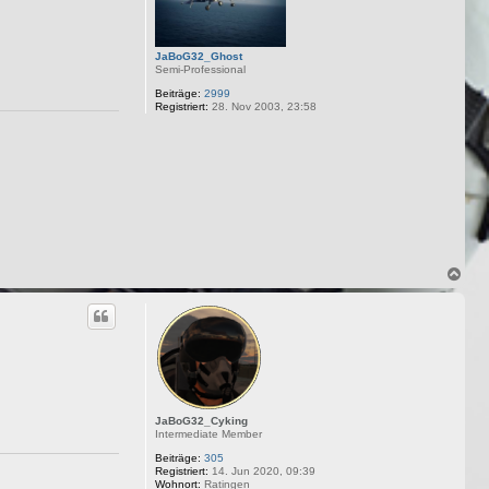
JaBoG32_Ghost
Semi-Professional
Beiträge:
2999
Registriert:
28. Nov 2003, 23:58
N
a
c
h
o
b
e
n
JaBoG32_Cyking
Intermediate Member
Beiträge:
305
Registriert:
14. Jun 2020, 09:39
Wohnort:
Ratingen