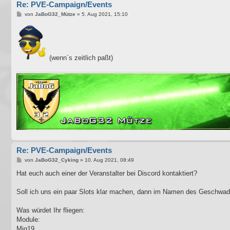
Re: PVE-Campaign/Events
B
von
JaBoG32_Mütze
»
5. Aug 2021, 15:10
e
i
t
r
a
g
(wenn´s zeitlich paßt)
Re: PVE-Campaign/Events
B
von
JaBoG32_Cyking
»
10. Aug 2021, 08:49
e
i
Hat euch auch einer der Veranstalter bei Discord kontaktiert?
t
r
a
Soll ich uns ein paar Slots klar machen, dann im Namen des Geschwa
g
Was würdet Ihr fliegen:
Module:
Mig19