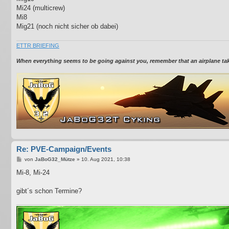
Mi24 (multicrew)
Mi8
Mig21 (noch nicht sicher ob dabei)
ETTR BRIEFING
When everything seems to be going against you, remember that an airplane takes
Re: PVE-Campaign/Events
B
von
JaBoG32_Mütze
»
10. Aug 2021, 10:38
e
i
Mi-8, Mi-24
t
r
a
gibt´s schon Termine?
g