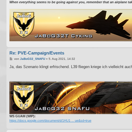
When everything seems to be going against you, remember that an airplane takes
Re: PVE-Campaign/Events
B
von
JaBoG32_SNAFU
»
5. Aug 2021, 14:32
e
i
Ja, das Szenario klingt erfrischend. L39 fliegen kriege ich vielleicht auc
t
r
a
g
WS GUAM (WIP):
https://docs.google.com/document/d/1HU1 ... ue&sd=true