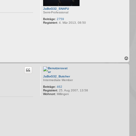
n
JaBoG32_SNAFU
Semi-Professional
Beiträge:
2759
Registriert:
4. Mär 2013, 08:50
N
a
c
h
o
JaBoG32_Butcher
b
Intermediate Member
e
Beiträge:
462
n
Registriert:
25. Aug 2007, 13:58
Wohnort:
Millingen