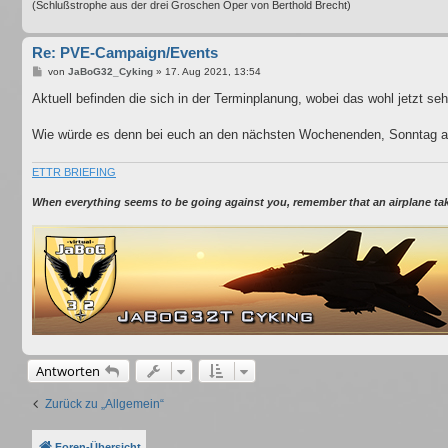
(Schlußstrophe aus der drei Groschen Oper von Berthold Brecht)
Re: PVE-Campaign/Events
B
von
JaBoG32_Cyking
»
17. Aug 2021, 13:54
e
i
Aktuell befinden die sich in der Terminplanung, wobei das wohl jetzt seh
t
r
a
Wie würde es denn bei euch an den nächsten Wochenenden, Sonntag 
g
ETTR BRIEFING
When everything seems to be going against you, remember that an airplane takes
Antworten
Zurück zu „Allgemein“
Foren-Übersicht