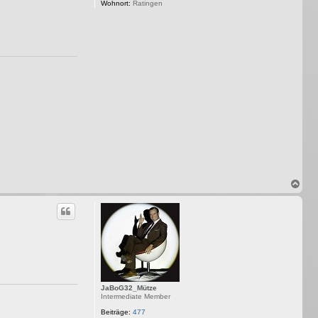
Wohnort:
Ratingen
N
a
c
h
o
b
e
n
JaBoG32_Mütze
Intermediate Member
Beiträge:
477