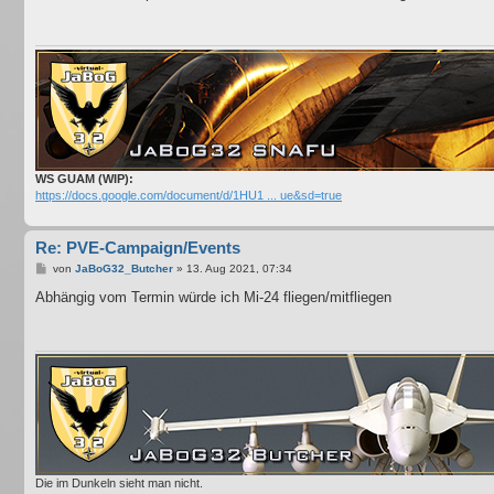
t
r
a
g
WS GUAM (WIP):
https://docs.google.com/document/d/1HU1 ... ue&sd=true
Re: PVE-Campaign/Events
B
von
JaBoG32_Butcher
»
13. Aug 2021, 07:34
e
i
Abhängig vom Termin würde ich Mi-24 fliegen/mitfliegen
t
r
a
g
Die im Dunkeln sieht man nicht.