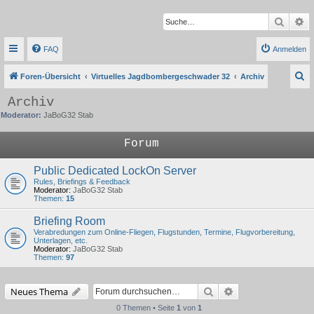
Suche
Er
FAQ
Anmelden
S
Foren-Übersicht
Virtuelles Jagdbombergeschwader 32
Archiv
u
Archiv
c
Moderator:
JaBoG32 Stab
h
Forum
e
Public Dedicated LockOn Server
Rules, Briefings & Feedback
Moderator:
JaBoG32 Stab
Themen:
15
Briefing Room
Verabredungen zum Online-Fliegen, Flugstunden, Termine, Flugvorbereitung,
Unterlagen, etc.
Moderator:
JaBoG32 Stab
Themen:
97
Suche
Erweiterte Suche
Neues Thema
0 Themen • Seite
1
von
1