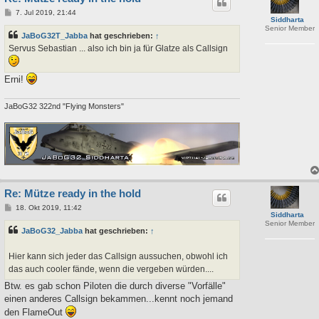
B
7. Jul 2019, 21:44
Siddharta
e
Senior Member
i
JaBoG32T_Jabba
hat geschrieben:
↑
t
r
Servus Sebastian ... also ich bin ja für Glatze als Callsign
a
g
Erni!
JaBoG32 322nd "Flying Monsters"
Re: Mütze ready in the hold
B
18. Okt 2019, 11:42
Siddharta
e
Senior Member
i
JaBoG32_Jabba
hat geschrieben:
↑
t
r
a
Hier kann sich jeder das Callsign aussuchen, obwohl ich
g
das auch cooler fände, wenn die vergeben würden....
Btw. es gab schon Piloten die durch diverse "Vorfälle"
einen anderes Callsign bekammen...kennt noch jemand
den FlameOut