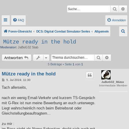
Suche
Er
FAQ
Anmelden
S
Foren-Übersicht
DCS: Digital Combat Simulator Series
Allgemein
u
Mütze ready in the hold
c
Moderator:
JaBoG32 Stab
h
Suche
Erweiterte 
Antworten
e
5 Beiträge • Seite
1
von
1
Mütze ready in the hold
B
5. Jul 2019, 11:30
JaBoG32_Mütze
e
Intermediate Member
i
Tach allerseits,
t
r
a
nach ein wenig Email-Verkehr und kurzem TS-Gespräch
g
mit G-Rex ist nun meine Bewerbung an euch unterwegs.
Liegt wahrscheinlich noch beim Betriebsrat oder
Gleichstellungbeauftragtem...
zu mir :
im Pass steht als Name Sebastian, deckt sich auch mit