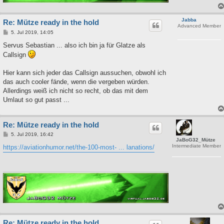
Jabba
Re: Mütze ready in the hold
Advanced Member
B
5. Jul 2019, 14:05
e
i
Servus Sebastian ... also ich bin ja für Glatze als
t
Callsign
r
a
g
Hier kann sich jeder das Callsign aussuchen, obwohl ich
das auch cooler fände, wenn die vergeben würden.
Allerdings weiß ich nicht so recht, ob das mit dem
Umlaut so gut passt ...
Re: Mütze ready in the hold
B
5. Jul 2019, 16:42
JaBoG32_Mütze
e
Intermediate Member
i
https://aviationhumor.net/the-100-most- ... lanations/
t
r
a
g
Re: Mütze ready in the hold