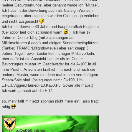
meiner Geburtsurkunde, aber genannt werde ich "Mütze".
Ich habs in der Bewerbung auch als Callsign-Wunsch
eingetragen, aber eigentlich werden Callsigns ja verliehen
und nicht ausgesucht
Ich bin mittlerweile 43 Jahre und hauptberuflich Fluglotse
(Celladoor lauf dich schonmal warm
). Ich war 17
Jahre im Center tätig (mit Zulassungen auf
Militärsektoren (Laage) und einigen Sonderarbeitsplätzen
(Tanker, TRAMON,Nightlowlevel) aber seit knapp 3
Jahren Tegel-Tower. Leider kein richtiger Militärverkehr,
aber dafür ist die Aussicht besser als im Center.
Bevorzugtes Muster im Geschwader ist die A-10C in all
ihrer Pracht. Ansonsten krall ich mit nach und nach die
anderen Muster, wenn sie denn mal in nem vernünftigem
Steam-Sale sind. (belag ergaunert : Fw190, UH-
1,FC3,Viggen,Harrier,F18,Ka50,F5. Sowie alle maps.)
Ich warte ja noch auf die F-14.
so, mehr fällt mir jetzt spontan nicht mehr ein...also fragt
ruhig