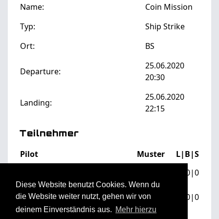
Name:
Coin Mission
Typ:
Ship Strike
Ort:
BS
25.06.2020
Departure:
20:30
25.06.2020
Landing:
22:15
Teilnehmer
Pilot
Muster
L|B|S
F/A-18C
Obi_deleted_187.181482752413
0|0|0
Hornet
Diese Website benutzt Cookies. Wenn du
F/A-18C
JaBoG32_Ghost
0|0|0
die Website weiter nutzt, gehen wir von
Hornet
deinem Einverständnis aus.
Mehr hierzu